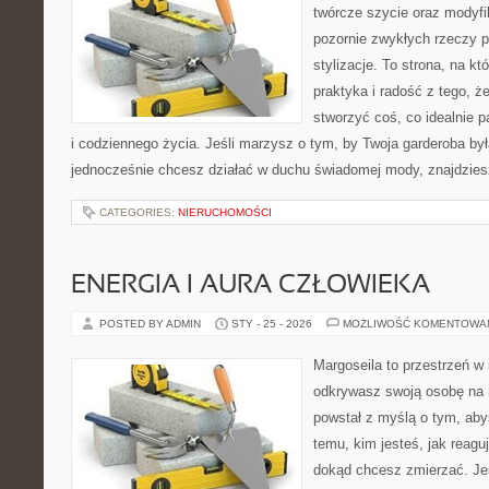
twórcze szycie oraz modyfi
pozornie zwykłych rzeczy 
stylizacje. To strona, na któ
praktyka i radość z tego, 
stworzyć coś, co idealnie p
i codziennego życia. Jeśli marzysz o tym, by Twoja garderoba była
jednocześnie chcesz działać w duchu świadomej mody, znajdzie
CATEGORIES:
NIERUCHOMOŚCI
ENERGIA I AURA CZŁOWIEKA
POSTED BY ADMIN
STY - 25 - 2026
MOŻLIWOŚĆ KOMENTOWA
Margoseila to przestrzeń w 
odkrywasz swoją osobę na n
powstał z myślą o tym, aby
temu, kim jesteś, jak reagu
dokąd chcesz zmierzać. Jeś