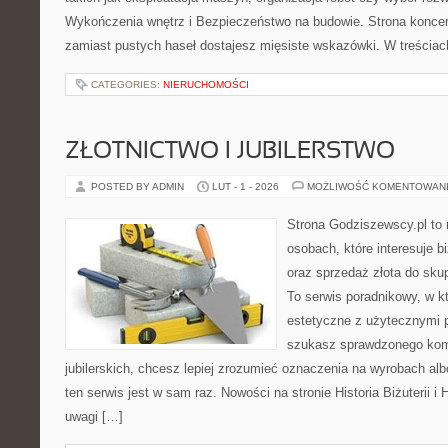
Wykończenia wnętrz i Bezpieczeństwo na budowie. Strona koncent
zamiast pustych haseł dostajesz mięsiste wskazówki. W treściac
CATEGORIES:
NIERUCHOMOŚCI
ZŁOTNICTWO I JUBILERSTWO
POSTED BY ADMIN
LUT - 1 - 2026
MOŻLIWOŚĆ KOMENTOWAN
Strona Godziszewscy.pl to 
osobach, które interesuje bi
oraz sprzedaż złota do sku
To serwis poradnikowy, w k
estetyczne z użytecznymi 
szukasz sprawdzonego ko
jubilerskich, chcesz lepiej zrozumieć oznaczenia na wyrobach albo
ten serwis jest w sam raz. Nowości na stronie Historia Biżuterii i 
uwagi […]