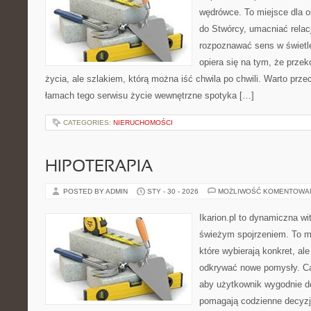
wędrówce. To miejsce dla o
do Stwórcy, umacniać rela
rozpoznawać sens w świetl
opiera się na tym, że przek
życia, ale szlakiem, którą można iść chwila po chwili. Warto prze
łamach tego serwisu życie wewnętrzne spotyka […]
CATEGORIES:
NIERUCHOMOŚCI
HIPOTERAPIA
POSTED BY ADMIN
STY - 30 - 2026
MOŻLIWOŚĆ KOMENTOWA
Ikarion.pl to dynamiczna wi
świeżym spojrzeniem. To m
które wybierają konkret, al
odkrywać nowe pomysły. Ca
aby użytkownik wygodnie doc
pomagają codzienne decyzje,