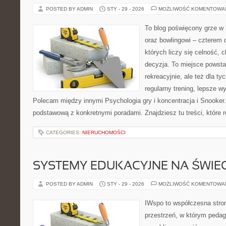
POSTED BY ADMIN
STY - 29 - 2026
MOŻLIWOŚĆ KOMENTOWA
To blog poświęcony grze w b
oraz bowlingowi – czterem 
których liczy się celność, 
decyzja. To miejsce powstał
rekreacyjnie, ale też dla ty
regularny trening, lepsze wy
Polecam między innymi Psychologia gry i koncentracja i Snooker.
podstawową z konkretnymi poradami. Znajdziesz tu treści, które r
CATEGORIES:
NIERUCHOMOŚCI
SYSTEMY EDUKACYJNE NA ŚWIEC
POSTED BY ADMIN
STY - 29 - 2026
MOŻLIWOŚĆ KOMENTOWA
IWspo to współczesna stro
przestrzeń, w którym pedago