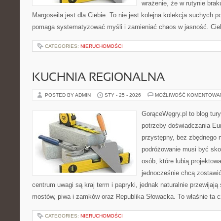
wrażenie, że w rutynie brak
Margoseila jest dla Ciebie. To nie jest kolejna kolekcja suchych p
pomaga systematyzować myśli i zamieniać chaos w jasność. Ci
CATEGORIES:
NIERUCHOMOŚCI
KUCHNIA REGIONALNA
POSTED BY ADMIN
STY - 25 - 2026
MOŻLIWOŚĆ KOMENTOWA
GorąceWęgry.pl to blog tury
potrzeby doświadczania Eu
przystępny, bez zbędnego n
podróżowanie musi być sko
osób, które lubią projektow
jednocześnie chcą zostawi
centrum uwagi są kraj term i papryki, jednak naturalnie przewijają 
mostów, piwa i zamków oraz Republika Słowacka. To właśnie ta 
CATEGORIES:
NIERUCHOMOŚCI