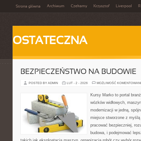
Archiwum
Czekamy
Krzysztof
Liverpool
R
Strona główna
OSTATECZNA
BEZPIECZEŃSTWO NA BUDOWIE
POSTED BY ADMIN
LUT - 2 - 2026
MOŻLIWOŚĆ KOMENTOWAN
Kursy Marko to portal branż
wózków widłowych, maszyn
modernizacji w jedną, spójn
miejsce stworzone z myślą 
pracować bezpieczniej, roz
budowa, i podejmować leps
takich jak eksploatacja maszyn, organizacja robót czy wybór ro