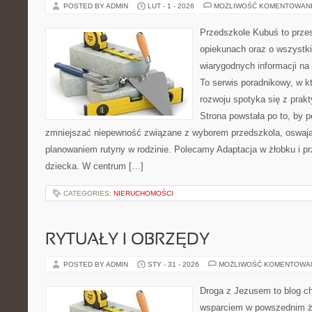
POSTED BY ADMIN
LUT - 1 - 2026
MOŻLIWOŚĆ KOMENTOWAN
Przedszkole Kubuś to prze
opiekunach oraz o wszystki
wiarygodnych informacji na 
To serwis poradnikowy, w k
rozwoju spotyka się z pra
Strona powstała po to, by 
zmniejszać niepewność związane z wyborem przedszkola, oswajan
planowaniem rutyny w rodzinie. Polecamy Adaptacja w żłobku i p
dziecka. W centrum […]
CATEGORIES:
NIERUCHOMOŚCI
RYTUAŁY I OBRZĘDY
POSTED BY ADMIN
STY - 31 - 2026
MOŻLIWOŚĆ KOMENTOWA
Droga z Jezusem to blog ch
wsparciem w powszednim ży