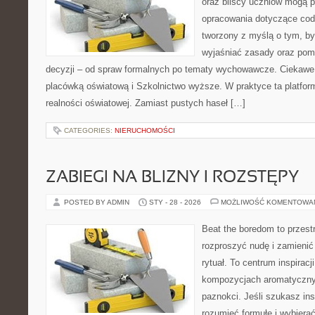
oraz bliscy uczniów mogą 
opracowania dotyczące codz
tworzony z myślą o tym, by
wyjaśniać zasady oraz po
decyzji – od spraw formalnych po tematy wychowawcze. Ciekawe 
placówką oświatową i Szkolnictwo wyższe. W praktyce ta platform
realności oświatowej. Zamiast pustych haseł […]
CATEGORIES:
NIERUCHOMOŚCI
ZABIEGI NA BLIZNY I ROZSTĘPY
POSTED BY ADMIN
STY - 28 - 2026
MOŻLIWOŚĆ KOMENTOWA
Beat the boredom to przest
rozproszyć nudę i zamienić
rytuał. To centrum inspiracj
kompozycjach aromatycznyc
paznokci. Jeśli szukasz insp
rozumieć formułę i wybierać