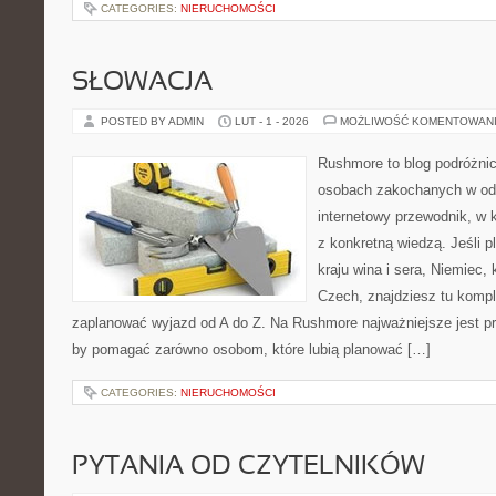
CATEGORIES:
NIERUCHOMOŚCI
SŁOWACJA
POSTED BY ADMIN
LUT - 1 - 2026
MOŻLIWOŚĆ KOMENTOWAN
Rushmore to blog podróżnic
osobach zakochanych w od
internetowy przewodnik, w 
z konkretną wiedzą. Jeśli p
kraju wina i sera, Niemiec, 
Czech, znajdziesz tu komple
zaplanować wyjazd od A do Z. Na Rushmore najważniejsze jest pra
by pomagać zarówno osobom, które lubią planować […]
CATEGORIES:
NIERUCHOMOŚCI
PYTANIA OD CZYTELNIKÓW