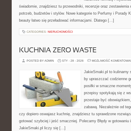
świadomie, znajdziesz tu przewodniki, recenzje oraz zestawieni
potrzeb, budżetów i stylów. Nowe kategorie to Perfumy i Porady
beauty łatwo się przeładować informacjami. Dlatego […]
CATEGORIES:
NIERUCHOMOŚCI
KUCHNIA ZERO WASTE
POSTED BY ADMIN
STY - 28 - 2026
MOŻLIWOŚĆ KOMENTOWA
JakieSmaki.pl to kulinarny s
by upraszczać codzienne g
posiłki w smaczne momenty.
przepisy spotykają się z w
przestaje być obowiązkiem,
zabawą. Niezależnie od teg
czy dopiero oswajasz kuchnię, znajdziesz tu sprawdzone rozwiąz
gotować szybciej i jeść smaczniej. Polecamy Błędy w gotowaniu i
JakieSmaki.pl liczy się […]