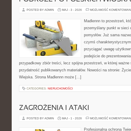
POSTED BY ADMIN
MAJ - 3 - 2026
MOŻLIWOŚĆ KOMENTOWAN
Madlennn to przestrzeń, kt
przemyślany punkt w sieci 
pomysłów. Już sama nazwa 
czymś charakterystycznym,
przyciągać uwagę użytkowni
podejście do prezentowania 
przypadkowy zbiór treści, lecz spójna przestrzeń, w której ważne 
przydatność publikowanych materiałów. Nowości na stronie: Życi
Wiejska. Strona Madlennn może […]
CATEGORIES:
NIERUCHOMOŚCI
ZAGROŻENIA I ATAKI
POSTED BY ADMIN
MAJ - 1 - 2026
MOŻLIWOŚĆ KOMENTOWAN
Profesjonalna ochrona Twier