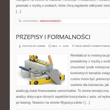
powstało z myślą o osobach, które chcą regularnie odkrywać treś
[…]
CATEGORIES:
NIERUCHOMOŚCI
PRZEPISY I FORMALNOŚCI
POSTED BY ADMIN
MAJ - 4 - 2026
MOŻLIWOŚĆ KOMENTOWAN
Rentdabcar to motoryzacyjn
prowadzony z myślą o osoba
zrozumieć rynek motoryzacy
konkretnych tematów związ
czemu może być pomocnym
zarówno dla kierowców, jak i
analizują świat finansowania samochodów. To strona tematyczna
analizy dotyczące różnych aspektów korzystania z auta, od wyb
po leasing. Nowości na stronie Wypożyczalnie i […]