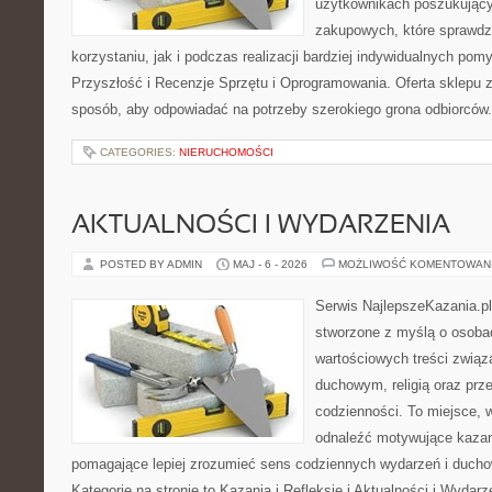
użytkownikach poszukującyc
zakupowych, które sprawdz
korzystaniu, jak i podczas realizacji bardziej indywidualnych pom
Przyszłość i Recenzje Sprzętu i Oprogramowania. Oferta sklepu 
sposób, aby odpowiadać na potrzeby szerokiego grona odbiorców.
CATEGORIES:
NIERUCHOMOŚCI
AKTUALNOŚCI I WYDARZENIA
POSTED BY ADMIN
MAJ - 6 - 2026
MOŻLIWOŚĆ KOMENTOWAN
Serwis NajlepszeKazania.pl
stworzone z myślą o osobac
wartościowych treści zwią
duchowym, religią oraz prz
codzienności. To miejsce, 
odnaleźć motywujące kazan
pomagające lepiej zrozumieć sens codziennych wydarzeń i duch
Kategorie na stronie to Kazania i Refleksje i Aktualności i Wydar