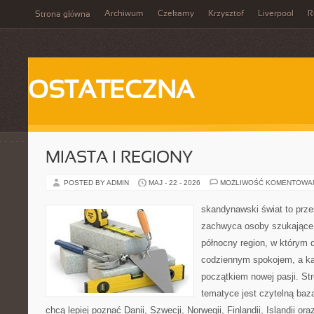
Archiwum
Czekamy
Krzysztof
Liverpool
R
Strona główna
OSTATECZNA
MIASTA I REGIONY
POSTED BY ADMIN
MAJ - 22 - 2026
MOŻLIWOŚĆ KOMENTOWA
skandynawski świat to prze
zachwyca osoby szukające
północny region, w którym d
codziennym spokojem, a ka
początkiem nowej pasji. St
tematyce jest czytelną bazą
chcą lepiej poznać Danii, Szwecji, Norwegii, Finlandii, Islandii or