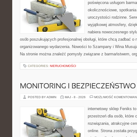
poświęcona usługom barma
okolicznościowe, spotkania
uroczystości rodzinne. Serw
wyjątkowej atmosfery, dzię
nabiera nowoczesnego stylu
osób poszukujących profesjonalnej obsługi, które chcą zadbać o
organizowanego wydarzenia. Nowości to Szampany i Wina Musując
Na stronie można znaleźć pomysły związane z barmaństwem, org
CATEGORIES:
NIERUCHOMOŚCI
MONITORING I BEZPIECZEŃSTWO
POSTED BY ADMIN
MAJ - 8 - 2026
MOŻLIWOŚĆ KOMENTOWAN
internetowy sklep Feniks to
przestrzeń dla osób, które
rozwiązania, atrakcyjne c
online. Strona została prz