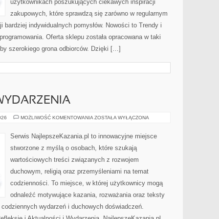
użytkownikach poszukujących ciekawych inspiracji
zakupowych, które sprawdzą się zarówno w regularnym
cji bardziej indywidualnych pomysłów. Nowości to Trendy i
Oprogramowania. Oferta sklepu została opracowana w taki
by szerokiego grona odbiorców. Dzięki […]
 WYDARZENIA
AKTUALNOŚCI
026
MOŻLIWOŚĆ KOMENTOWANIA
ZOSTAŁA WYŁĄCZONA
I
WYDARZENIA
Serwis NajlepszeKazania.pl to innowacyjne miejsce
stworzone z myślą o osobach, które szukają
wartościowych treści związanych z rozwojem
duchowym, religią oraz przemyśleniami na temat
codzienności. To miejsce, w której użytkownicy mogą
odnaleźć motywujące kazania, rozważania oraz teksty
s codziennych wydarzeń i duchowych doświadczeń.
Refleksje i Aktualności i Wydarzenia. NajlepszeKazania.pl