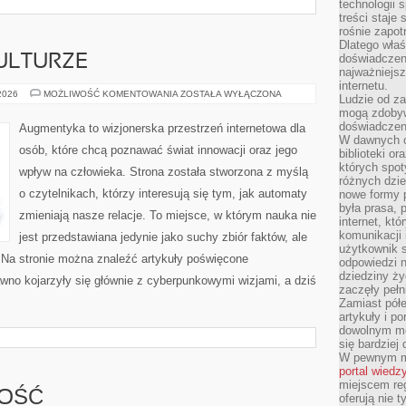
technologii 
treści staje
rośnie zapot
Dlatego właś
doświadczeni
ULTURZE
najważniejs
internetu.
CYBERPUNK
 2026
MOŻLIWOŚĆ KOMENTOWANIA
ZOSTAŁA WYŁĄCZONA
Ludzie od za
W
mogą zdobyw
KULTURZE
doświadczeni
Augmentyka to wizjonerska przestrzeń internetowa dla
W dawnych cz
osób, które chcą poznawać świat innowacji oraz jego
biblioteki or
których spot
wpływ na człowieka. Strona została stworzona z myślą
różnych dzie
o czytelnikach, którzy interesują się tym, jak automaty
nowe formy p
była prasa, p
zmieniają nasze relacje. To miejsce, w którym nauka nie
internet, kt
komunikacji
jest przedstawiana jedynie jako suchy zbiór faktów, ale
użytkownik s
 Na stronie można znaleźć artykuły poświęcone
odpowiedzi n
dziedziny ży
wno kojarzyły się głównie z cyberpunkowymi wizjami, a dziś
zaczęły pełn
Zamiast pół
artykuły i p
dowolnym mo
się bardziej
W pewnym mo
portal wiedz
miejscem reg
NOŚĆ
oferują nie t