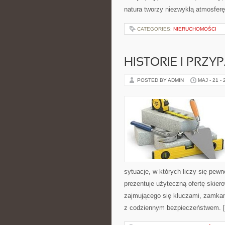
natura tworzy niezwykłą atmosferę
CATEGORIES:
NIERUCHOMOŚCI
HISTORIE I PRZY
POSTED BY ADMIN
MAJ - 21 -
sytuacje, w których liczy się pew
prezentuje użyteczną ofertę skie
zajmującego się kluczami, zamka
z codziennym bezpieczeństwem. 