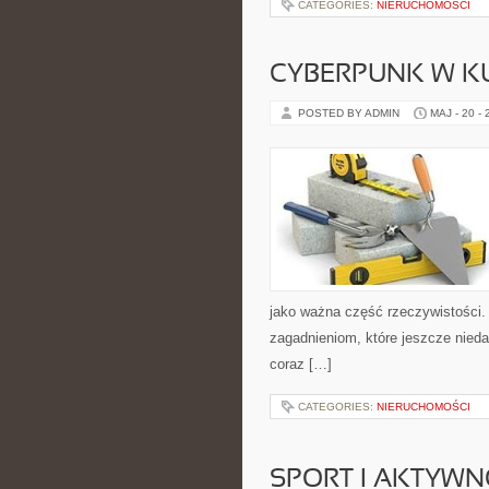
CATEGORIES:
NIERUCHOMOŚCI
CYBERPUNK W K
POSTED BY ADMIN
MAJ - 20 -
jako ważna część rzeczywistości.
zagadnieniom, które jeszcze nieda
coraz […]
CATEGORIES:
NIERUCHOMOŚCI
SPORT I AKTYW