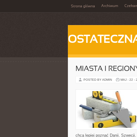
Archiwum
Czeka
Strona główna
OSTATECZN
MIASTA I REGION
POSTED BY ADMIN
MAJ - 22 -
chcą lepiej poznać Danii, Szwecji, 