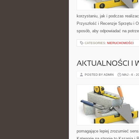
korzystaniu, jak i podczas realiza
Przyszłość i Recenzje Sprzętu i 
sposób, aby odpowiadać na potrze
CATEGORIES:
NIERUCHOMOŚCI
AKTUALNOŚCI I
POSTED BY ADMIN
MAJ - 6 - 2
pomagające lepiej zrozumieć sen
Kategorie na stronie to Kazania i 