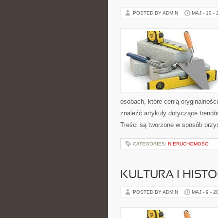
POSTED BY ADMIN
MAJ - 10 -
osobach, które cenią oryginalnośc
znaleźć artykuły dotyczące trendów,
Treści są tworzone w sposób przy
CATEGORIES:
NIERUCHOMOŚCI
KULTURA I HIST
POSTED BY ADMIN
MAJ - 9 - 2