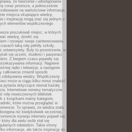
sprawia, że tworzenie i udostępnianie
 się coraz prostsze, a jednocześnie
rzebowanie na wartościowe informacje.
nie miejsca skupiające wiedzę,
e i inspirację mogą stać się jednym z
zych elementów współczesnego
wsze poszukiwali miejsc, w których
ać wiedzę, dzielić się
em i rozwijać swoje zainteresowania.
asach taką rolę pełniły szkoły,
az uniwersytety. Były to przestrzenie, w
ykali się uczeni, studenci i pasjonaci
dzin. Z biegiem czasu pojawiły się
rzekazywania informacji. Najpierw
óźniej radio i telewizja, a następnie
óry całkowicie zmienił sposób
 i zdobywania wiedzy. Współczesny
ieci może w ciągu kilku minut znaleźć
a pytania dotyczące niemal każdej
cia. Internetowe serwisy tematyczne
ić rolę nowoczesnych bibliotek.
ek z książkami mamy kategorie,
oradniki, które można przeglądać w
mencie. To sprawia, że wiedza stała
 dostępna niż kiedykolwiek wcześniej.
mencie rozwoju internetu pojawił się
y
który dla wielu osób stał się
ularnych odwiedzin. Takie strony
ylko informacje, ale także inspirację do