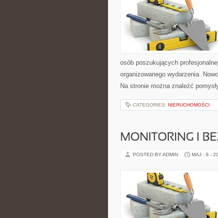
osób poszukujących profesjonalne
organizowanego wydarzenia. Nowoś
Na stronie można znaleźć pomysł
CATEGORIES:
NIERUCHOMOŚCI
MONITORING I B
POSTED BY ADMIN
MAJ - 8 - 2