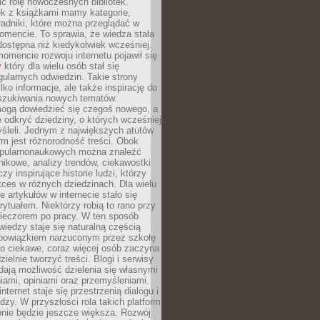
ić rolę nowoczesnych bibliotek.
ek z książkami mamy kategorie,
oradniki, które można przeglądać w
mencie. To sprawia, że wiedza stała
 dostępna niż kiedykolwiek wcześniej.
mencie rozwoju internetu pojawił się
y
który dla wielu osób stał się
ularnych odwiedzin. Takie strony
ylko informacje, ale także inspirację do
szukiwania nowych tematów.
mogą dowiedzieć się czegoś nowego, a
 odkryć dziedziny, o których wcześniej
śleli. Jednym z największych atutów
orm jest różnorodność treści. Obok
opularnonaukowych można znaleźć
nikowe, analizy trendów, ciekawostki
zy inspirujące historie ludzi, którzy
kces w różnych dziedzinach. Dla wielu
e artykułów w internecie stało się
ytuałem. Niektórzy robią to rano przy
wieczorem po pracy. W ten sposób
iedzy staje się naturalną częścią
 obowiązkiem narzuconym przez szkołę
Co ciekawe, coraz więcej osób zaczyna
ielnie tworzyć treści. Blogi i serwisy
ają możliwość dzielenia się własnymi
ami, opiniami oraz przemyśleniami.
nternet staje się przestrzenią dialogu i
zy. W przyszłości rola takich platform
nie będzie jeszcze większa. Rozwój