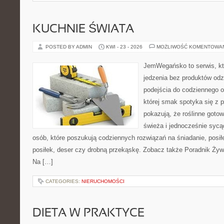
KUCHNIE ŚWIATA
POSTED BY ADMIN
KWI - 23 - 2026
MOŻLIWOŚĆ KOMENTOWA
JemWegańsko to serwis, któ
jedzenia bez produktów od
podejścia do codziennego o
której smak spotyka się z p
pokazują, że roślinne goto
świeża i jednocześnie sycąca
osób, które poszukują codziennych rozwiązań na śniadanie, posił
posiłek, deser czy drobną przekąskę. Zobacz także Poradnik Żyw
Na […]
CATEGORIES:
NIERUCHOMOŚCI
DIETA W PRAKTYCE