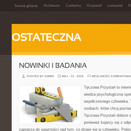
Archiwum
Czekamy
Krzysztof
Liverpool
R
Strona główna
OSTATECZNA
NOWINKI I BADANIA
POSTED BY ADMIN
MAJ - 23 - 2026
MOŻLIWOŚĆ KOMENTOWA
Tęczowa Przystań to intern
wiedza psychologiczna spot
współczesnego człowieka. T
osobach, które chcą pozna
Tęczowa Przystań dobrze o
ponieważ kojarzy się z odp
zaprasza do uważności nad tym, co dzieje się w człowieku. Polec