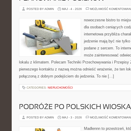
POSTED BY ADMIN
MAJ - 4 - 2026
MOŻLIWOŚĆ KOMENTOWAN
nowoczesne bistro to miejs
dla osobach ceniących codz
internetowa przybliża chara
jedzenie mają być nie tylk
podane z sercem. To intern
może zainteresować odwie
lokalu z klimatem. Polecam Techniki Przechowywania i Przepisy 
pierwszego kontaktu z nazwą można odnieść wrażenie, że ten lo
połączoną z dobrym podejściem do jedzenia. To nie […]
CATEGORIES:
NIERUCHOMOŚCI
PODRÓŻE PO POLSKICH WIOSK
POSTED BY ADMIN
MAJ - 3 - 2026
MOŻLIWOŚĆ KOMENTOWAN
Madlennn to przestrzeń, kt