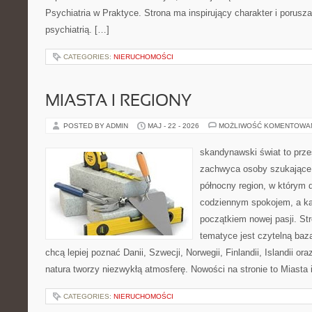
Psychiatria w Praktyce. Strona ma inspirujący charakter i porusz
psychiatrią. […]
CATEGORIES:
NIERUCHOMOŚCI
MIASTA I REGIONY
POSTED BY ADMIN
MAJ - 22 - 2026
MOŻLIWOŚĆ KOMENTOWA
skandynawski świat to prze
zachwyca osoby szukające
północny region, w którym d
codziennym spokojem, a ka
początkiem nowej pasji. St
tematyce jest czytelną bazą
chcą lepiej poznać Danii, Szwecji, Norwegii, Finlandii, Islandii or
natura tworzy niezwykłą atmosferę. Nowości na stronie to Miasta 
CATEGORIES:
NIERUCHOMOŚCI