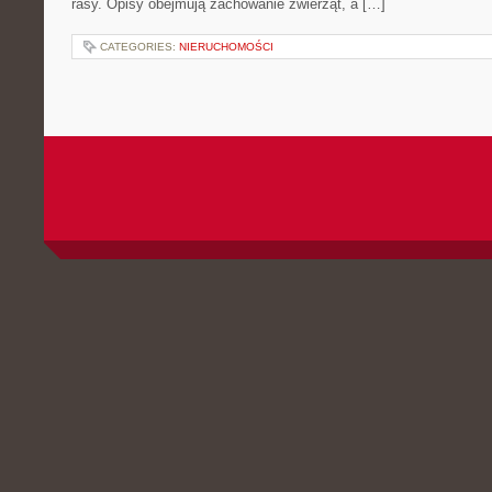
rasy. Opisy obejmują zachowanie zwierząt, a […]
CATEGORIES:
NIERUCHOMOŚCI