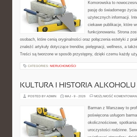
Komorowska to nowoczesna 
pasję do świadomego życia,
użytecznych informacji. Int
ciekawe publikacje, które 
funkcjonowaniu. Strona zos
osobach, które cenią oryginalności oraz połączenia estetyki z pr
znaleźć artykuły dotyczące trendów, pielęgnacji, wellness, a także
Treści są tworzone w sposób przystępny, dzięki czemu każdy uż
CATEGORIES:
NIERUCHOMOŚCI
KULTURA I HISTORIA ALKOHOLU
POSTED BY ADMIN
MAJ - 9 - 2026
MOŻLIWOŚĆ KOMENTOWAN
Barman z Warszawy to profe
poświęcona usługom barma
okolicznościowe, spotkania
uroczystości rodzinne. Serw