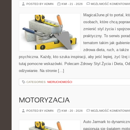
POSTED BY ADMIN
KWI - 21 - 2026
MOŻLIWOŚĆ KOMENTOWA
MagicalJune.pl to portal, k
osobach, które chcą popra
zmienić styl życia i spojrz
praktyczny. To serwis por
tematom takim jak gubieni
zdrowa dieta, ruch, a także
psychiczna. Każdy, kto szuka inspiracji, aby jeść lepiej, żyć lżej 
tutaj pomocne wskazówki. Polecam Zdrowy Styl Życia i Dieta, O
odżywianie. Na stronie […]
CATEGORIES:
NIERUCHOMOŚCI
MOTORYZACJA
POSTED BY ADMIN
KWI - 20 - 2026
MOŻLIWOŚĆ KOMENTOWA
Auto Jarmark to dynamiczna
pasjonują się światem moto