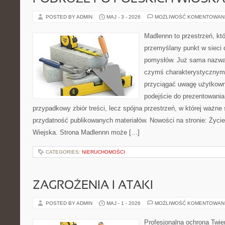
POSTED BY ADMIN
MAJ - 3 - 2026
MOŻLIWOŚĆ KOMENTOWAN
Madlennn to przestrzeń, kt
przemyślany punkt w sieci 
pomysłów. Już sama nazwa 
czymś charakterystycznym,
przyciągać uwagę użytkowni
podejście do prezentowania 
przypadkowy zbiór treści, lecz spójna przestrzeń, w której ważne 
przydatność publikowanych materiałów. Nowości na stronie: Życi
Wiejska. Strona Madlennn może […]
CATEGORIES:
NIERUCHOMOŚCI
ZAGROŻENIA I ATAKI
POSTED BY ADMIN
MAJ - 1 - 2026
MOŻLIWOŚĆ KOMENTOWAN
Profesjonalna ochrona Twier