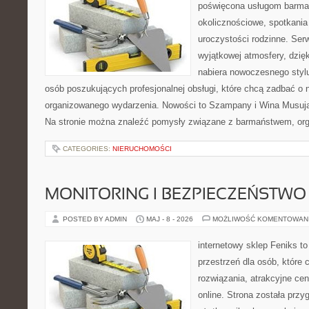
poświęcona usługom barma
okolicznościowe, spotkania
uroczystości rodzinne. Serw
wyjątkowej atmosfery, dzię
nabiera nowoczesnego stylu
osób poszukujących profesjonalnej obsługi, które chcą zadbać o
organizowanego wydarzenia. Nowości to Szampany i Wina Musując
Na stronie można znaleźć pomysły związane z barmaństwem, org
CATEGORIES:
NIERUCHOMOŚCI
MONITORING I BEZPIECZEŃSTWO
POSTED BY ADMIN
MAJ - 8 - 2026
MOŻLIWOŚĆ KOMENTOWAN
internetowy sklep Feniks to
przestrzeń dla osób, które
rozwiązania, atrakcyjne c
online. Strona została prz