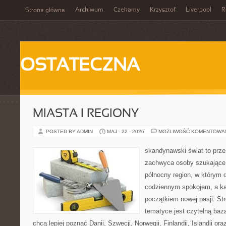
Archiwum
Czekamy
Krzysztof
Liverpool
R
Strona główna
OSTATECZNA
MIASTA I REGIONY
POSTED BY ADMIN
MAJ - 22 - 2026
MOŻLIWOŚĆ KOMENTOWA
skandynawski świat to prze
zachwyca osoby szukające
północny region, w którym d
codziennym spokojem, a ka
początkiem nowej pasji. St
tematyce jest czytelną bazą
chcą lepiej poznać Danii, Szwecji, Norwegii, Finlandii, Islandii or