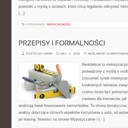
powstało z myślą o osobach, które chcą regularnie odkrywać treś
[…]
CATEGORIES:
NIERUCHOMOŚCI
PRZEPISY I FORMALNOŚCI
POSTED BY ADMIN
MAJ - 4 - 2026
MOŻLIWOŚĆ KOMENTOWAN
Rentdabcar to motoryzacyjn
prowadzony z myślą o osoba
zrozumieć rynek motoryzacy
konkretnych tematów związ
czemu może być pomocnym
zarówno dla kierowców, jak i
analizują świat finansowania samochodów. To strona tematyczna
analizy dotyczące różnych aspektów korzystania z auta, od wyb
po leasing. Nowości na stronie Wypożyczalnie i […]