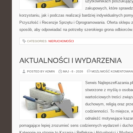
użytkownikach poszukującyc
zakupowych, które sprawdz
korzystaniu, jak i podczas realizacji bardziej indywidualnych pom
Przyszłość i Recenzje Sprzętu i Oprogramowania. Oferta sklepu 
sposób, aby odpowiadać na potrzeby szerokiego grona odbiorców.
CATEGORIES:
NIERUCHOMOŚCI
AKTUALNOŚCI I WYDARZENIA
POSTED BY ADMIN
MAJ - 6 - 2026
MOŻLIWOŚĆ KOMENTOWAN
Serwis NajlepszeKazania.pl
stworzone z myślą o osobac
wartościowych treści zwią
duchowym, religią oraz prz
codzienności. To miejsce, 
odnaleźć motywujące kazan
pomagające lepiej zrozumieć sens codziennych wydarzeń i duch
Kategorie na stronie to Kazania i Refleksje i Aktualności i Wydar