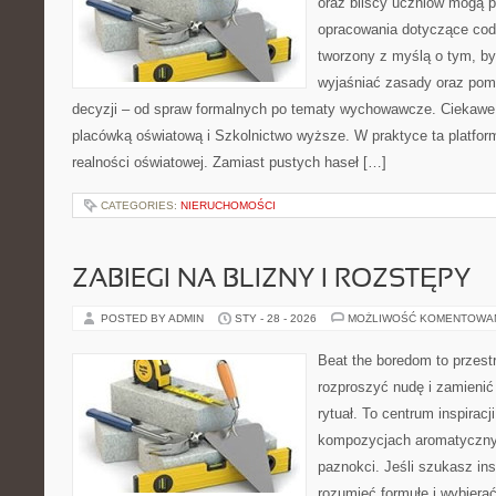
oraz bliscy uczniów mogą 
opracowania dotyczące codz
tworzony z myślą o tym, by
wyjaśniać zasady oraz po
decyzji – od spraw formalnych po tematy wychowawcze. Ciekawe 
placówką oświatową i Szkolnictwo wyższe. W praktyce ta platform
realności oświatowej. Zamiast pustych haseł […]
CATEGORIES:
NIERUCHOMOŚCI
ZABIEGI NA BLIZNY I ROZSTĘPY
POSTED BY ADMIN
STY - 28 - 2026
MOŻLIWOŚĆ KOMENTOWA
Beat the boredom to przest
rozproszyć nudę i zamienić
rytuał. To centrum inspiracj
kompozycjach aromatycznyc
paznokci. Jeśli szukasz insp
rozumieć formułę i wybierać