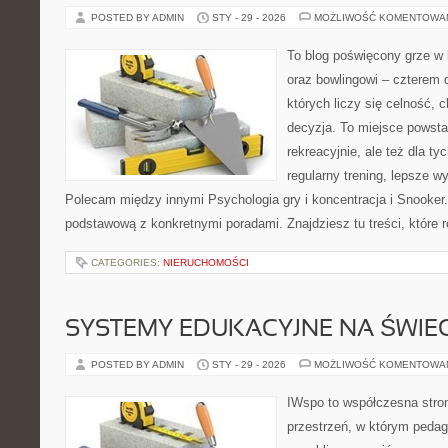
POSTED BY ADMIN
STY - 29 - 2026
MOŻLIWOŚĆ KOMENTOWA
To blog poświęcony grze w b
oraz bowlingowi – czterem 
których liczy się celność, 
decyzja. To miejsce powstał
rekreacyjnie, ale też dla ty
regularny trening, lepsze wy
Polecam między innymi Psychologia gry i koncentracja i Snooker.
podstawową z konkretnymi poradami. Znajdziesz tu treści, które r
CATEGORIES:
NIERUCHOMOŚCI
SYSTEMY EDUKACYJNE NA ŚWIEC
POSTED BY ADMIN
STY - 29 - 2026
MOŻLIWOŚĆ KOMENTOWA
IWspo to współczesna stro
przestrzeń, w którym pedago