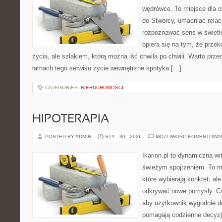
wędrówce. To miejsce dla o
do Stwórcy, umacniać rela
rozpoznawać sens w świetl
opiera się na tym, że przek
życia, ale szlakiem, którą można iść chwila po chwili. Warto prze
łamach tego serwisu życie wewnętrzne spotyka […]
CATEGORIES:
NIERUCHOMOŚCI
HIPOTERAPIA
POSTED BY ADMIN
STY - 30 - 2026
MOŻLIWOŚĆ KOMENTOWA
Ikarion.pl to dynamiczna wi
świeżym spojrzeniem. To m
które wybierają konkret, al
odkrywać nowe pomysły. Ca
aby użytkownik wygodnie doc
pomagają codzienne decyzje,