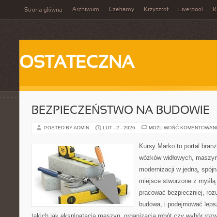
Archiwum
Czekamy
Krzysztof
Liverpool
R
Strona główna
OSTATECZNA
BEZPIECZEŃSTWO NA BUDOWIE
POSTED BY ADMIN
LUT - 2 - 2026
MOŻLIWOŚĆ KOMENTOWAN
Kursy Marko to portal branż
wózków widłowych, maszyn
modernizacji w jedną, spójn
miejsce stworzone z myślą 
pracować bezpieczniej, roz
budowa, i podejmować leps
takich jak eksploatacja maszyn, organizacja robót czy wybór ro