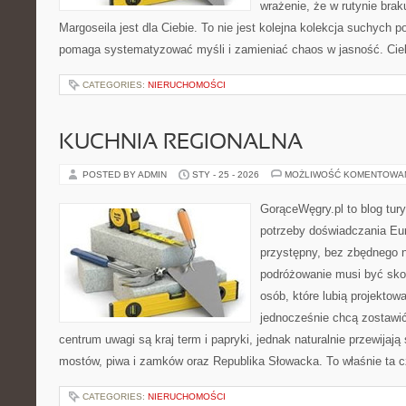
wrażenie, że w rutynie brak
Margoseila jest dla Ciebie. To nie jest kolejna kolekcja suchych p
pomaga systematyzować myśli i zamieniać chaos w jasność. Ci
CATEGORIES:
NIERUCHOMOŚCI
KUCHNIA REGIONALNA
POSTED BY ADMIN
STY - 25 - 2026
MOŻLIWOŚĆ KOMENTOWA
GorąceWęgry.pl to blog tury
potrzeby doświadczania Eu
przystępny, bez zbędnego n
podróżowanie musi być sko
osób, które lubią projektow
jednocześnie chcą zostawi
centrum uwagi są kraj term i papryki, jednak naturalnie przewijają 
mostów, piwa i zamków oraz Republika Słowacka. To właśnie ta 
CATEGORIES:
NIERUCHOMOŚCI