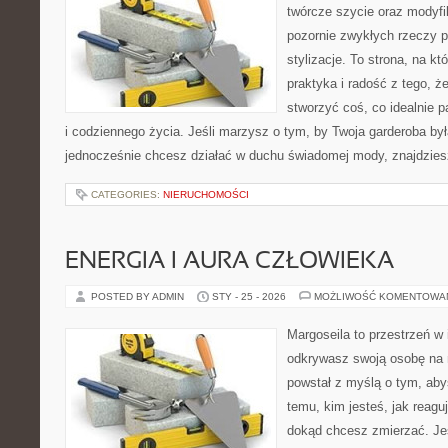
twórcze szycie oraz modyfi
pozornie zwykłych rzeczy 
stylizacje. To strona, na któ
praktyka i radość z tego, 
stworzyć coś, co idealnie p
i codziennego życia. Jeśli marzysz o tym, by Twoja garderoba była
jednocześnie chcesz działać w duchu świadomej mody, znajdzie
CATEGORIES:
NIERUCHOMOŚCI
ENERGIA I AURA CZŁOWIEKA
POSTED BY ADMIN
STY - 25 - 2026
MOŻLIWOŚĆ KOMENTOWA
Margoseila to przestrzeń w 
odkrywasz swoją osobę na n
powstał z myślą o tym, aby
temu, kim jesteś, jak reagu
dokąd chcesz zmierzać. Jeś