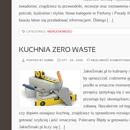
świadomie, znajdziesz tu przewodniki, recenzje oraz zestawieni
potrzeb, budżetów i stylów. Nowe kategorie to Perfumy i Porady
beauty łatwo się przeładować informacjami. Dlatego […]
CATEGORIES:
NIERUCHOMOŚCI
KUCHNIA ZERO WASTE
POSTED BY ADMIN
STY - 28 - 2026
MOŻLIWOŚĆ KOMENTOWA
JakieSmaki.pl to kulinarny s
by upraszczać codzienne g
posiłki w smaczne momenty.
przepisy spotykają się z w
przestaje być obowiązkiem,
zabawą. Niezależnie od teg
czy dopiero oswajasz kuchnię, znajdziesz tu sprawdzone rozwiąz
gotować szybciej i jeść smaczniej. Polecamy Błędy w gotowaniu i
JakieSmaki.pl liczy się […]