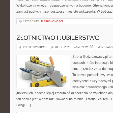
Wykończenia wnętrz i Bezpieczeństwo na budowie. Strona koncent
zamiast pustych haseł dostajesz mięsiste wskazówki. W treściac
CATEGORIES:
NIERUCHOMOŚCI
ZŁOTNICTWO I JUBILERSTWO
POSTED BY ADMIN
LUT - 1 - 2026
MOŻLIWOŚĆ KOMENTOWAN
Strona Godziszewscy.pl to 
osobach, które interesuje bi
oraz sprzedaż złota do sku
To serwis poradnikowy, w k
estetyczne z użytecznymi 
szukasz sprawdzonego ko
jubilerskich, chcesz lepiej zrozumieć oznaczenia na wyrobach albo
ten serwis jest w sam raz. Nowości na stronie Historia Biżuterii i 
uwagi […]