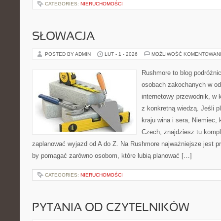
CATEGORIES:
NIERUCHOMOŚCI
SŁOWACJA
POSTED BY ADMIN
LUT - 1 - 2026
MOŻLIWOŚĆ KOMENTOWAN
Rushmore to blog podróżnic
osobach zakochanych w od
internetowy przewodnik, w 
z konkretną wiedzą. Jeśli p
kraju wina i sera, Niemiec, 
Czech, znajdziesz tu komple
zaplanować wyjazd od A do Z. Na Rushmore najważniejsze jest pra
by pomagać zarówno osobom, które lubią planować […]
CATEGORIES:
NIERUCHOMOŚCI
PYTANIA OD CZYTELNIKÓW