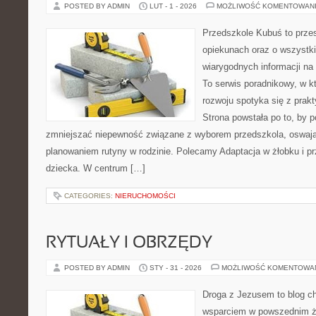
POSTED BY ADMIN
LUT - 1 - 2026
MOŻLIWOŚĆ KOMENTOWAN
Przedszkole Kubuś to prze
opiekunach oraz o wszystki
wiarygodnych informacji na 
To serwis poradnikowy, w k
rozwoju spotyka się z pra
Strona powstała po to, by 
zmniejszać niepewność związane z wyborem przedszkola, oswajan
planowaniem rutyny w rodzinie. Polecamy Adaptacja w żłobku i p
dziecka. W centrum […]
CATEGORIES:
NIERUCHOMOŚCI
RYTUAŁY I OBRZĘDY
POSTED BY ADMIN
STY - 31 - 2026
MOŻLIWOŚĆ KOMENTOWA
Droga z Jezusem to blog ch
wsparciem w powszednim ży