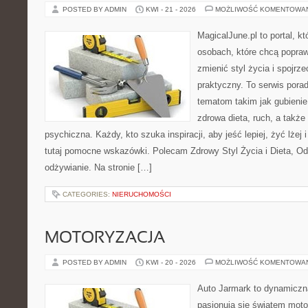
POSTED BY ADMIN
KWI - 21 - 2026
MOŻLIWOŚĆ KOMENTOWA
MagicalJune.pl to portal, k
osobach, które chcą popra
zmienić styl życia i spojrz
praktyczny. To serwis por
tematom takim jak gubieni
zdrowa dieta, ruch, a także
psychiczna. Każdy, kto szuka inspiracji, aby jeść lepiej, żyć lżej 
tutaj pomocne wskazówki. Polecam Zdrowy Styl Życia i Dieta, O
odżywianie. Na stronie […]
CATEGORIES:
NIERUCHOMOŚCI
MOTORYZACJA
POSTED BY ADMIN
KWI - 20 - 2026
MOŻLIWOŚĆ KOMENTOWA
Auto Jarmark to dynamiczna
pasjonują się światem moto