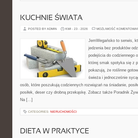
KUCHNIE ŚWIATA
POSTED BY ADMIN
KWI - 23 - 2026
MOŻLIWOŚĆ KOMENTOWA
JemWegańsko to serwis, któ
jedzenia bez produktów od
podejścia do codziennego o
której smak spotyka się z p
pokazują, że roślinne goto
świeża i jednocześnie sycąca
osób, które poszukują codziennych rozwiązań na śniadanie, posił
posiłek, deser czy drobną przekąskę. Zobacz także Poradnik Żyw
Na […]
CATEGORIES:
NIERUCHOMOŚCI
DIETA W PRAKTYCE