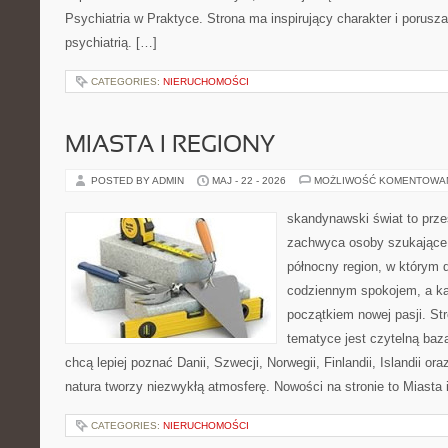
Psychiatria w Praktyce. Strona ma inspirujący charakter i porusz
psychiatrią. […]
CATEGORIES:
NIERUCHOMOŚCI
MIASTA I REGIONY
POSTED BY ADMIN
MAJ - 22 - 2026
MOŻLIWOŚĆ KOMENTOWA
skandynawski świat to prze
zachwyca osoby szukające
północny region, w którym d
codziennym spokojem, a ka
początkiem nowej pasji. St
tematyce jest czytelną bazą
chcą lepiej poznać Danii, Szwecji, Norwegii, Finlandii, Islandii or
natura tworzy niezwykłą atmosferę. Nowości na stronie to Miasta 
CATEGORIES:
NIERUCHOMOŚCI