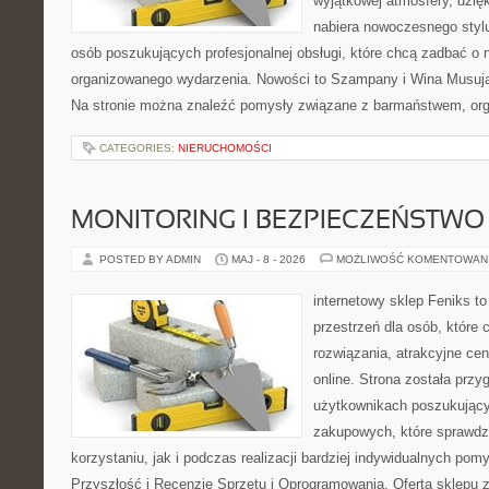
wyjątkowej atmosfery, dzię
nabiera nowoczesnego stylu
osób poszukujących profesjonalnej obsługi, które chcą zadbać o
organizowanego wydarzenia. Nowości to Szampany i Wina Musując
Na stronie można znaleźć pomysły związane z barmaństwem, org
CATEGORIES:
NIERUCHOMOŚCI
MONITORING I BEZPIECZEŃSTWO
POSTED BY ADMIN
MAJ - 8 - 2026
MOŻLIWOŚĆ KOMENTOWAN
internetowy sklep Feniks to
przestrzeń dla osób, które
rozwiązania, atrakcyjne c
online. Strona została prz
użytkownikach poszukującyc
zakupowych, które sprawdz
korzystaniu, jak i podczas realizacji bardziej indywidualnych pom
Przyszłość i Recenzje Sprzętu i Oprogramowania. Oferta sklepu 