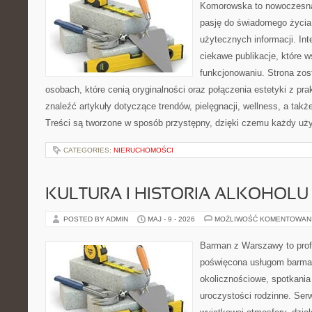
Komorowska to nowoczesna 
pasję do świadomego życia,
użytecznych informacji. Int
ciekawe publikacje, które 
funkcjonowaniu. Strona zos
osobach, które cenią oryginalności oraz połączenia estetyki z pr
znaleźć artykuły dotyczące trendów, pielęgnacji, wellness, a także
Treści są tworzone w sposób przystępny, dzięki czemu każdy uż
CATEGORIES:
NIERUCHOMOŚCI
KULTURA I HISTORIA ALKOHOLU
POSTED BY ADMIN
MAJ - 9 - 2026
MOŻLIWOŚĆ KOMENTOWAN
Barman z Warszawy to profe
poświęcona usługom barma
okolicznościowe, spotkania
uroczystości rodzinne. Serw