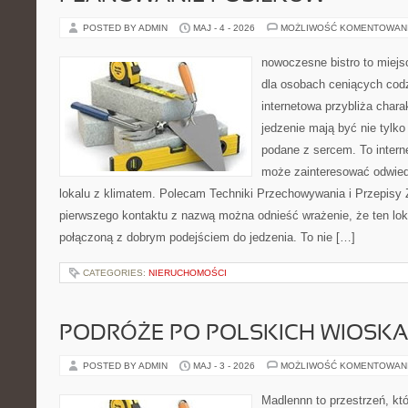
POSTED BY ADMIN
MAJ - 4 - 2026
MOŻLIWOŚĆ KOMENTOWAN
nowoczesne bistro to miejs
dla osobach ceniących codz
internetowa przybliża chara
jedzenie mają być nie tylk
podane z sercem. To intern
może zainteresować odwie
lokalu z klimatem. Polecam Techniki Przechowywania i Przepisy 
pierwszego kontaktu z nazwą można odnieść wrażenie, że ten lo
połączoną z dobrym podejściem do jedzenia. To nie […]
CATEGORIES:
NIERUCHOMOŚCI
PODRÓŻE PO POLSKICH WIOSK
POSTED BY ADMIN
MAJ - 3 - 2026
MOŻLIWOŚĆ KOMENTOWAN
Madlennn to przestrzeń, kt