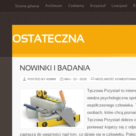
Archiwum
Czekamy
Krzysztof
Liverpool
R
Strona główna
OSTATECZNA
NOWINKI I BADANIA
POSTED BY ADMIN
MAJ - 23 - 2026
MOŻLIWOŚĆ KOMENTOWA
Tęczowa Przystań to intern
wiedza psychologiczna spot
współczesnego człowieka. T
osobach, które chcą pozna
Tęczowa Przystań dobrze o
ponieważ kojarzy się z odp
zaprasza do uważności nad tym, co dzieje się w człowieku. Polec