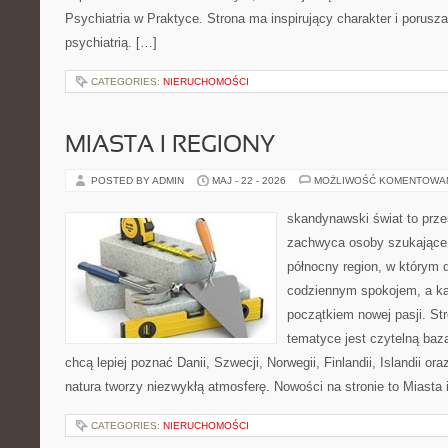
Psychiatria w Praktyce. Strona ma inspirujący charakter i porusz
psychiatrią. […]
CATEGORIES:
NIERUCHOMOŚCI
MIASTA I REGIONY
POSTED BY ADMIN
MAJ - 22 - 2026
MOŻLIWOŚĆ KOMENTOWA
skandynawski świat to prze
zachwyca osoby szukające
północny region, w którym d
codziennym spokojem, a ka
początkiem nowej pasji. St
tematyce jest czytelną bazą
chcą lepiej poznać Danii, Szwecji, Norwegii, Finlandii, Islandii or
natura tworzy niezwykłą atmosferę. Nowości na stronie to Miasta 
CATEGORIES:
NIERUCHOMOŚCI