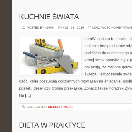
KUCHNIE ŚWIATA
POSTED BY ADMIN
KWI - 23 - 2026
MOŻLIWOŚĆ KOMENTOWA
JemWegańsko to serwis, któ
jedzenia bez produktów od
podejścia do codziennego o
której smak spotyka się z p
pokazują, że roślinne goto
świeża i jednocześnie sycąca
osób, które poszukują codziennych rozwiązań na śniadanie, posił
posiłek, deser czy drobną przekąskę. Zobacz także Poradnik Żyw
Na […]
CATEGORIES:
NIERUCHOMOŚCI
DIETA W PRAKTYCE