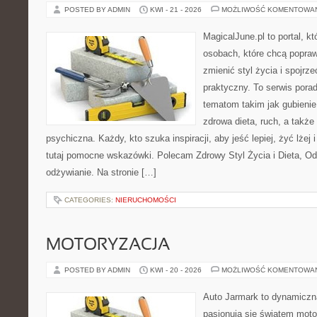
POSTED BY ADMIN
KWI - 21 - 2026
MOŻLIWOŚĆ KOMENTOWA
MagicalJune.pl to portal, k
osobach, które chcą popra
zmienić styl życia i spojrz
praktyczny. To serwis por
tematom takim jak gubieni
zdrowa dieta, ruch, a także
psychiczna. Każdy, kto szuka inspiracji, aby jeść lepiej, żyć lżej 
tutaj pomocne wskazówki. Polecam Zdrowy Styl Życia i Dieta, O
odżywianie. Na stronie […]
CATEGORIES:
NIERUCHOMOŚCI
MOTORYZACJA
POSTED BY ADMIN
KWI - 20 - 2026
MOŻLIWOŚĆ KOMENTOWA
Auto Jarmark to dynamiczna
pasjonują się światem moto