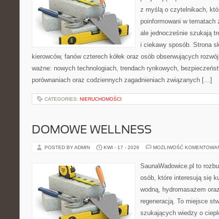
z myślą o czytelnikach, kt
poinformowani w tematach
ale jednocześnie szukają t
i ciekawy sposób. Strona sk
kierowców, fanów czterech kółek oraz osób obserwujących rozwój
ważne: nowych technologiach, trendach rynkowych, bezpieczeństwi
porównaniach oraz codziennych zagadnieniach związanych […]
CATEGORIES:
NIERUCHOMOŚCI
DOMOWE WELLNESS
POSTED BY ADMIN
KWI - 17 - 2026
MOŻLIWOŚĆ KOMENTOWA
SaunaWadowice.pl to rozbud
osób, które interesują się k
wodną, hydromasażem oraz
regeneracją. To miejsce st
szukających wiedzy o cieple