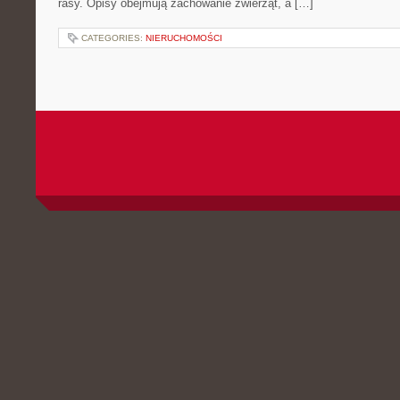
rasy. Opisy obejmują zachowanie zwierząt, a […]
CATEGORIES:
NIERUCHOMOŚCI