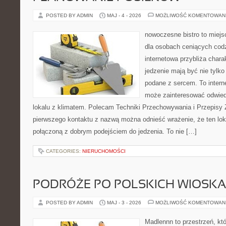
POSTED BY ADMIN
MAJ - 4 - 2026
MOŻLIWOŚĆ KOMENTOWAN
nowoczesne bistro to miejs
dla osobach ceniących codz
internetowa przybliża chara
jedzenie mają być nie tylk
podane z sercem. To intern
może zainteresować odwie
lokalu z klimatem. Polecam Techniki Przechowywania i Przepisy 
pierwszego kontaktu z nazwą można odnieść wrażenie, że ten lo
połączoną z dobrym podejściem do jedzenia. To nie […]
CATEGORIES:
NIERUCHOMOŚCI
PODRÓŻE PO POLSKICH WIOSK
POSTED BY ADMIN
MAJ - 3 - 2026
MOŻLIWOŚĆ KOMENTOWAN
Madlennn to przestrzeń, kt