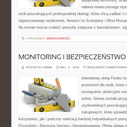
wyjątkowej atmosfery, dzię
nabiera nowoczesnego stylu
osób poszukujących profesjonalnej obsługi, które chcą zadbać o
organizowanego wydarzenia. Nowości to Szampany i Wina Musując
Na stronie można znaleźć pomysły związane z barmaństwem, org
CATEGORIES:
NIERUCHOMOŚCI
MONITORING I BEZPIECZEŃSTWO
POSTED BY ADMIN
MAJ - 8 - 2026
MOŻLIWOŚĆ KOMENTOWAN
internetowy sklep Feniks to
przestrzeń dla osób, które
rozwiązania, atrakcyjne c
online. Strona została prz
użytkownikach poszukującyc
zakupowych, które sprawdz
korzystaniu, jak i podczas realizacji bardziej indywidualnych pom
Przyszłość i Recenzje Sprzętu i Oprogramowania. Oferta sklepu 