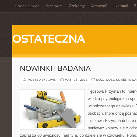
Archiwum
Czekamy
Krzysztof
Liverpool
R
Strona główna
OSTATECZNA
NOWINKI I BADANIA
POSTED BY ADMIN
MAJ - 23 - 2026
MOŻLIWOŚĆ KOMENTOWA
Tęczowa Przystań to intern
wiedza psychologiczna spot
współczesnego człowieka. T
osobach, które chcą pozna
Tęczowa Przystań dobrze o
ponieważ kojarzy się z odp
zaprasza do uważności nad tym, co dzieje się w człowieku. Polec