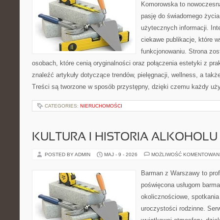
Komorowska to nowoczesna 
pasję do świadomego życia,
użytecznych informacji. Int
ciekawe publikacje, które 
funkcjonowaniu. Strona zos
osobach, które cenią oryginalności oraz połączenia estetyki z pr
znaleźć artykuły dotyczące trendów, pielęgnacji, wellness, a także
Treści są tworzone w sposób przystępny, dzięki czemu każdy uż
CATEGORIES:
NIERUCHOMOŚCI
KULTURA I HISTORIA ALKOHOLU
POSTED BY ADMIN
MAJ - 9 - 2026
MOŻLIWOŚĆ KOMENTOWAN
Barman z Warszawy to profe
poświęcona usługom barma
okolicznościowe, spotkania
uroczystości rodzinne. Serw