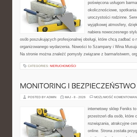
poświęcona usługom barma
okolicznościowe, spotkania
uroczystości rodzinne. Serw
wyjątkowej atmosfery, dzię
nabiera nowoczesnego stylu
osób poszukujących profesjonalnej obsługi, które chcą zadbać o
organizowanego wydarzenia. Nowości to Szampany i Wina Musując
Na stronie można znaleźć pomysły związane z barmaństwem, org
CATEGORIES:
NIERUCHOMOŚCI
MONITORING I BEZPIECZEŃSTWO
POSTED BY ADMIN
MAJ - 8 - 2026
MOŻLIWOŚĆ KOMENTOWAN
internetowy sklep Feniks to
przestrzeń dla osób, które
rozwiązania, atrakcyjne c
online. Strona została prz