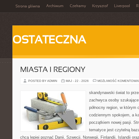
Archiwum
Czekamy
Krzysztof
Liverpool
R
Strona główna
OSTATECZNA
MIASTA I REGIONY
POSTED BY ADMIN
MAJ - 22 - 2026
MOŻLIWOŚĆ KOMENTOWA
skandynawski świat to prze
zachwyca osoby szukające
północny region, w którym d
codziennym spokojem, a ka
początkiem nowej pasji. St
tematyce jest czytelną bazą
chcą lepiej poznać Danii, Szwecji, Norwegii, Finlandii, Islandii or