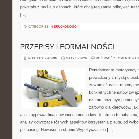
powstało z myślą o osobach, które chcą regularnie odkrywać treś
[…]
CATEGORIES:
NIERUCHOMOŚCI
PRZEPISY I FORMALNOŚCI
POSTED BY ADMIN
MAJ - 4 - 2026
MOŻLIWOŚĆ KOMENTOWAN
Rentdabcar to motoryzacyjn
prowadzony z myślą o osoba
zrozumieć rynek motoryzacy
konkretnych tematów związ
czemu może być pomocnym
zarówno dla kierowców, jak i
analizują świat finansowania samochodów. To strona tematyczna
analizy dotyczące różnych aspektów korzystania z auta, od wyb
po leasing. Nowości na stronie Wypożyczalnie i […]