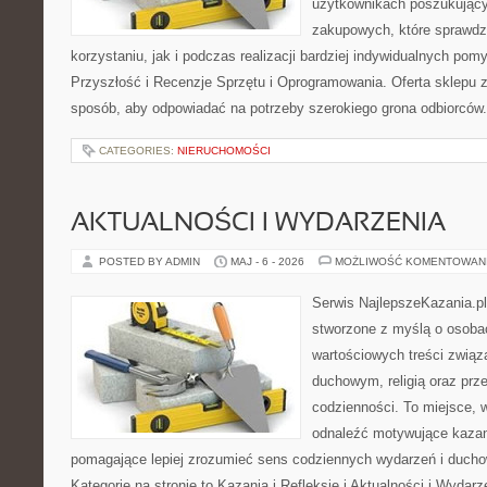
użytkownikach poszukującyc
zakupowych, które sprawdz
korzystaniu, jak i podczas realizacji bardziej indywidualnych pom
Przyszłość i Recenzje Sprzętu i Oprogramowania. Oferta sklepu 
sposób, aby odpowiadać na potrzeby szerokiego grona odbiorców.
CATEGORIES:
NIERUCHOMOŚCI
AKTUALNOŚCI I WYDARZENIA
POSTED BY ADMIN
MAJ - 6 - 2026
MOŻLIWOŚĆ KOMENTOWAN
Serwis NajlepszeKazania.pl
stworzone z myślą o osobac
wartościowych treści zwią
duchowym, religią oraz prz
codzienności. To miejsce, 
odnaleźć motywujące kazan
pomagające lepiej zrozumieć sens codziennych wydarzeń i duch
Kategorie na stronie to Kazania i Refleksje i Aktualności i Wydar