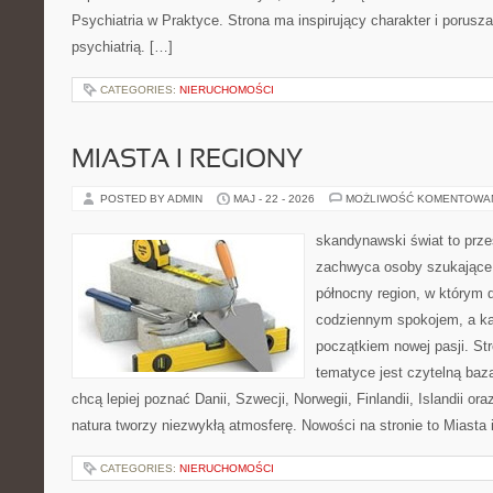
Psychiatria w Praktyce. Strona ma inspirujący charakter i porusz
psychiatrią. […]
CATEGORIES:
NIERUCHOMOŚCI
MIASTA I REGIONY
POSTED BY ADMIN
MAJ - 22 - 2026
MOŻLIWOŚĆ KOMENTOWA
skandynawski świat to prze
zachwyca osoby szukające
północny region, w którym d
codziennym spokojem, a ka
początkiem nowej pasji. St
tematyce jest czytelną bazą
chcą lepiej poznać Danii, Szwecji, Norwegii, Finlandii, Islandii or
natura tworzy niezwykłą atmosferę. Nowości na stronie to Miasta 
CATEGORIES:
NIERUCHOMOŚCI