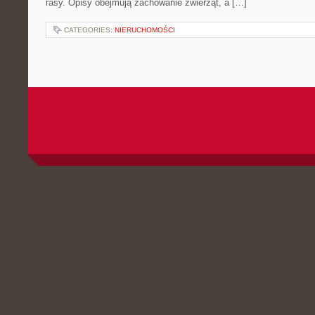
rasy. Opisy obejmują zachowanie zwierząt, a […]
CATEGORIES:
NIERUCHOMOŚCI