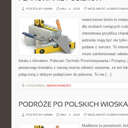
POSTED BY ADMIN
MAJ - 4 - 2026
MOŻLIWOŚĆ KOMENTOWAN
nowoczesne bistro to miejs
dla osobach ceniących codz
internetowa przybliża chara
jedzenie mają być nie tylk
podane z sercem. To intern
może zainteresować odwie
lokalu z klimatem. Polecam Techniki Przechowywania i Przepisy 
pierwszego kontaktu z nazwą można odnieść wrażenie, że ten lo
połączoną z dobrym podejściem do jedzenia. To nie […]
CATEGORIES:
NIERUCHOMOŚCI
PODRÓŻE PO POLSKICH WIOSK
POSTED BY ADMIN
MAJ - 3 - 2026
MOŻLIWOŚĆ KOMENTOWAN
Madlennn to przestrzeń, kt