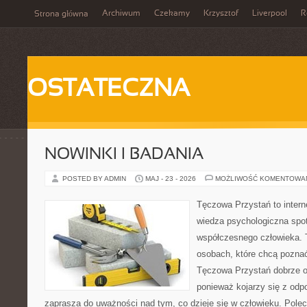
Archiwum
Czekamy
Krzysztof
Liverpool
R
Strona główna
OSTATECZNA
NOWINKI I BADANIA
POSTED BY ADMIN
MAJ - 23 - 2026
MOŻLIWOŚĆ KOMENTOWA
Tęczowa Przystań to intern
wiedza psychologiczna spot
współczesnego człowieka. T
osobach, które chcą pozna
Tęczowa Przystań dobrze o
ponieważ kojarzy się z odp
zaprasza do uważności nad tym, co dzieje się w człowieku. Polec