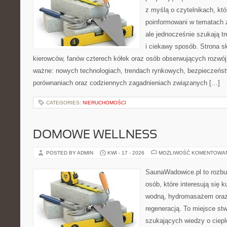
z myślą o czytelnikach, kt
poinformowani w tematach
ale jednocześnie szukają t
i ciekawy sposób. Strona sk
kierowców, fanów czterech kółek oraz osób obserwujących rozwój
ważne: nowych technologiach, trendach rynkowych, bezpieczeństwi
porównaniach oraz codziennych zagadnieniach związanych […]
CATEGORIES:
NIERUCHOMOŚCI
DOMOWE WELLNESS
POSTED BY ADMIN
KWI - 17 - 2026
MOŻLIWOŚĆ KOMENTOWA
SaunaWadowice.pl to rozbud
osób, które interesują się k
wodną, hydromasażem oraz
regeneracją. To miejsce st
szukających wiedzy o cieple