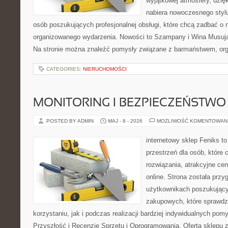
wyjątkowej atmosfery, dzię
nabiera nowoczesnego stylu
osób poszukujących profesjonalnej obsługi, które chcą zadbać o
organizowanego wydarzenia. Nowości to Szampany i Wina Musując
Na stronie można znaleźć pomysły związane z barmaństwem, org
CATEGORIES:
NIERUCHOMOŚCI
MONITORING I BEZPIECZEŃSTWO
POSTED BY ADMIN
MAJ - 8 - 2026
MOŻLIWOŚĆ KOMENTOWAN
internetowy sklep Feniks to
przestrzeń dla osób, które
rozwiązania, atrakcyjne c
online. Strona została prz
użytkownikach poszukującyc
zakupowych, które sprawdz
korzystaniu, jak i podczas realizacji bardziej indywidualnych pom
Przyszłość i Recenzje Sprzętu i Oprogramowania. Oferta sklepu 