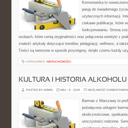
Komorowska to nowoczesna 
pasję do świadomego życia,
użytecznych informacji. Int
ciekawe publikacje, które 
funkcjonowaniu. Strona zos
osobach, które cenią oryginalności oraz połączenia estetyki z pr
znaleźć artykuły dotyczące trendów, pielęgnacji, wellness, a także
Treści są tworzone w sposób przystępny, dzięki czemu każdy uż
CATEGORIES:
NIERUCHOMOŚCI
KULTURA I HISTORIA ALKOHOLU
POSTED BY ADMIN
MAJ - 9 - 2026
MOŻLIWOŚĆ KOMENTOWAN
Barman z Warszawy to profe
poświęcona usługom barma
okolicznościowe, spotkania
uroczystości rodzinne. Serw