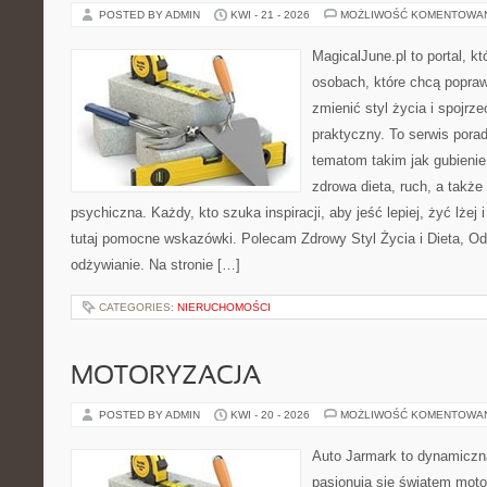
POSTED BY ADMIN
KWI - 21 - 2026
MOŻLIWOŚĆ KOMENTOWA
MagicalJune.pl to portal, k
osobach, które chcą popra
zmienić styl życia i spojrz
praktyczny. To serwis por
tematom takim jak gubieni
zdrowa dieta, ruch, a także
psychiczna. Każdy, kto szuka inspiracji, aby jeść lepiej, żyć lżej 
tutaj pomocne wskazówki. Polecam Zdrowy Styl Życia i Dieta, O
odżywianie. Na stronie […]
CATEGORIES:
NIERUCHOMOŚCI
MOTORYZACJA
POSTED BY ADMIN
KWI - 20 - 2026
MOŻLIWOŚĆ KOMENTOWA
Auto Jarmark to dynamiczna
pasjonują się światem moto