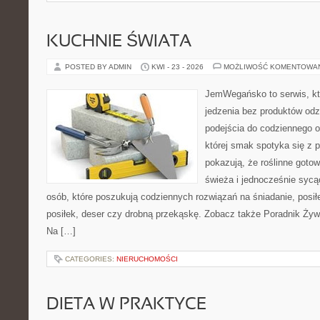
KUCHNIE ŚWIATA
POSTED BY ADMIN
KWI - 23 - 2026
MOŻLIWOŚĆ KOMENTOWA
JemWegańsko to serwis, któ
jedzenia bez produktów od
podejścia do codziennego o
której smak spotyka się z p
pokazują, że roślinne goto
świeża i jednocześnie sycąca
osób, które poszukują codziennych rozwiązań na śniadanie, posił
posiłek, deser czy drobną przekąskę. Zobacz także Poradnik Żyw
Na […]
CATEGORIES:
NIERUCHOMOŚCI
DIETA W PRAKTYCE