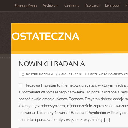
Archiwum
Czekamy
Krzysztof
Liverpool
R
Strona główna
OSTATECZNA
NOWINKI I BADANIA
POSTED BY ADMIN
MAJ - 23 - 2026
MOŻLIWOŚĆ KOMENTOWA
Tęczowa Przystań to intern
wiedza psychologiczna spot
współczesnego człowieka. T
osobach, które chcą pozna
Tęczowa Przystań dobrze o
ponieważ kojarzy się z odp
zaprasza do uważności nad tym, co dzieje się w człowieku. Polec