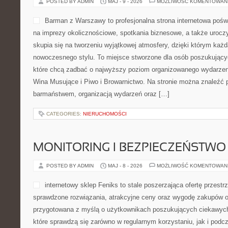
Komorowska to nowoczesna 
pasję do świadomego życia,
użytecznych informacji. Int
ciekawe publikacje, które 
funkcjonowaniu. Strona zos
osobach, które cenią oryginalności oraz połączenia estetyki z pr
znaleźć artykuły dotyczące trendów, pielęgnacji, wellness, a także
Treści są tworzone w sposób przystępny, dzięki czemu każdy uż
CATEGORIES:
NIERUCHOMOŚCI
KULTURA I HISTORIA ALKOHOLU
POSTED BY ADMIN
MAJ - 9 - 2026
MOŻLIWOŚĆ KOMENTOWAN
Barman z Warszawy to profe
poświęcona usługom barma
okolicznościowe, spotkania
uroczystości rodzinne. Serw