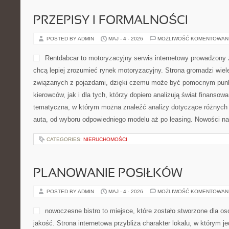
sposób, aby odpowiadać na potrzeby szerokiego grona odbiorców.
CATEGORIES:
NIERUCHOMOŚCI
AKTUALNOŚCI I WYDARZENIA
POSTED BY ADMIN
MAJ - 6 - 2026
MOŻLIWOŚĆ KOMENTOWAN
Serwis NajlepszeKazania.pl
stworzone z myślą o osobac
wartościowych treści zwią
duchowym, religią oraz prz
codzienności. To miejsce, 
odnaleźć motywujące kazan
pomagające lepiej zrozumieć sens codziennych wydarzeń i duch
Kategorie na stronie to Kazania i Refleksje i Aktualności i Wydar
powstało z myślą o osobach, które chcą regularnie odkrywać treś
[…]