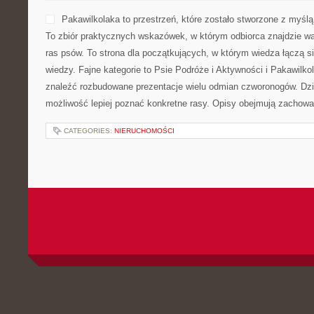
POSTED BY ADMIN
KWI - 21 - 2026
MOŻLIWOŚĆ KOMENTOWA
MagicalJune.pl to portal, k
osobach, które chcą popra
zmienić styl życia i spojrz
praktyczny. To serwis por
tematom takim jak gubieni
zdrowa dieta, ruch, a także
psychiczna. Każdy, kto szuka inspiracji, aby jeść lepiej, żyć lżej 
tutaj pomocne wskazówki. Polecam Zdrowy Styl Życia i Dieta, O
odżywianie. Na stronie […]
CATEGORIES:
NIERUCHOMOŚCI
MOTORYZACJA
POSTED BY ADMIN
KWI - 20 - 2026
MOŻLIWOŚĆ KOMENTOWA
Auto Jarmark to dynamiczna
pasjonują się światem moto