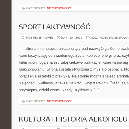
POSTED BY ADMIN
MAJ - 20 - 2026
MOŻLIWOŚĆ KOMENTOWA
Augmentyka to wizjonerska 
osób, które chcą poznawać 
wpływ na człowieka. Strona
o czytelnikach, którzy inte
zmieniają nasze relacje. T
jest przedstawiana jedynie 
jako ważna część rzeczywistości. Na stronie można znaleźć arty
zagadnieniom, które jeszcze niedawno kojarzyły się głównie z cy
coraz […]
CATEGORIES:
NIERUCHOMOŚCI
SPORT I AKTYWNOŚĆ
POSTED BY ADMIN
MAJ - 10 - 2026
MOŻLIWOŚĆ KOMENTOWA
Strona internetowa funkcjo