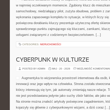
HISTORIE I PRZYPADKI Z DRÓG
POSTED BY ADMIN
MAJ - 21 - 2026
MOŻLIWOŚĆ KOMENTOWA
Fachowe dorabianie kluczy t
osób okazuje się bardzo pr
oczekiwanym momencie. Zg
mieszkania, uszkodzony k
niedziałający pilot, zużyt
albo potrzeba wykonania z
sytuacje, w których liczy się pewność działania. Strona poświęco
prezentuje użyteczną ofertę skierowaną do osób, które szukają 
zajmującego się kluczami, zamkami, kluczykami samochodowymi
z codziennym bezpieczeństwem. […]
CATEGORIES:
NIERUCHOMOŚCI
CYBERPUNK W KULTURZE