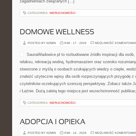
KUCHNIE ŚWIATA
POSTED BY ADMIN
KWI - 23 - 2026
MOŻLIWOŚĆ KOMENTOWA
JemWegańsko to serwis, któ
jedzenia bez produktów od
podejścia do codziennego o
której smak spotyka się z p
pokazują, że roślinne goto
świeża i jednocześnie sycąca
osób, które poszukują codziennych rozwiązań na śniadanie, posił
posiłek, deser czy drobną przekąskę. Zobacz także Poradnik Żyw
Na […]
CATEGORIES:
NIERUCHOMOŚCI
DIETA W PRAKTYCE