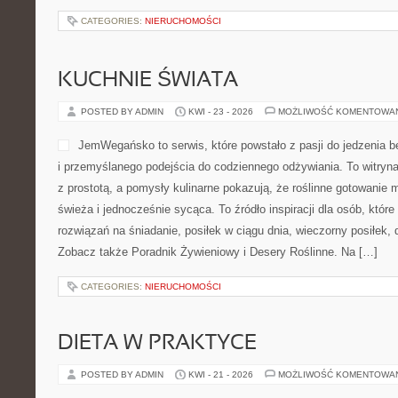
zakresie zabezpieczenia o
Twierdza budzi skojarzenia 
wartościami, które w branży ochrony mają ogromną wagę. Polec
Cyberbezpieczeństwa i Podstawy Cyberbezpieczeństwa. To witry
zainteresować zarówno przedsiębiorców, jak i właścicieli posesji,
nie jest dodatkiem, […]
CATEGORIES:
NIERUCHOMOŚCI
PODRÓŻE Z DZIECKIEM
POSTED BY ADMIN
KWI - 30 - 2026
MOŻLIWOŚĆ KOMENTOWA
Wallaboo to praktyczne mie
myślą o osobach opiekujący
szukają codziennych porad
Strona skupia się na tym, 
latach życia dziecka jest 
bezpieczeństwie. To blog,