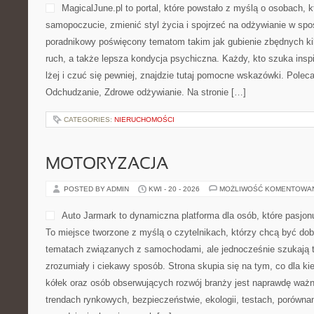
wiele tematów związanych z pielęgnacją malucha. Nowe kategorie 
Rozwój i DIY dla Malucha. Strona została przygotowana z myślą 
CATEGORIES:
NIERUCHOMOŚCI
EKOPODRÓŻE – WODNY STYL ŻY
POSTED BY ADMIN
KWI - 29 - 2026
MOŻLIWOŚĆ KOMENTOWA
Strona internetowa poświęc
powietrzu to doskonałe miej
inspiracji związanej z wodą
Tematyka strony koncentruj
kajakiem, dzięki czemu ka
praktyczne wskazówki doty
czasu nad rzeką. To miejsce stworzone zarówno dla nowicjuszy, j
wypraw. Zobacz: Wydarzenia i Społeczność i Żeglarstwo Turysty
znaleźć kompendium wiedzy o szlakach wodnych, […]
CATEGORIES:
NIERUCHOMOŚCI