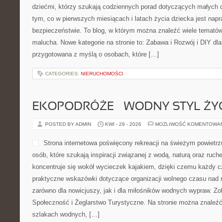
przemyślany punkt w sieci 
pomysłów. Już sama nazwa 
czymś charakterystycznym,
przyciągać uwagę użytkowni
podejście do prezentowania 
przypadkowy zbiór treści, lecz spójna przestrzeń, w której ważne 
przydatność publikowanych materiałów. Nowości na stronie: Życi
Wiejska. Strona Madlennn może […]
CATEGORIES:
NIERUCHOMOŚCI
ZAGROŻENIA I ATAKI
POSTED BY ADMIN
MAJ - 1 - 2026
MOŻLIWOŚĆ KOMENTOWAN
Profesjonalna ochrona Twier
prezentuje tematyce ochron
Strona została stworzona z
instytucjach, które szukają