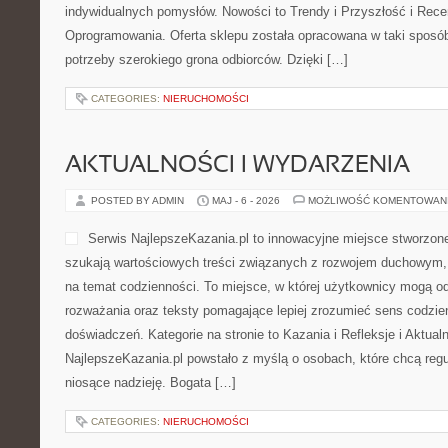
wyjątkowej atmosfery, dzię
nabiera nowoczesnego stylu
osób poszukujących profesjonalnej obsługi, które chcą zadbać o
organizowanego wydarzenia. Nowości to Szampany i Wina Musując
Na stronie można znaleźć pomysły związane z barmaństwem, org
CATEGORIES:
NIERUCHOMOŚCI
MONITORING I BEZPIECZEŃSTWO
POSTED BY ADMIN
MAJ - 8 - 2026
MOŻLIWOŚĆ KOMENTOWAN
internetowy sklep Feniks to
przestrzeń dla osób, które
rozwiązania, atrakcyjne c
online. Strona została prz
użytkownikach poszukującyc
zakupowych, które sprawdz
korzystaniu, jak i podczas realizacji bardziej indywidualnych pom
Przyszłość i Recenzje Sprzętu i Oprogramowania. Oferta sklepu 