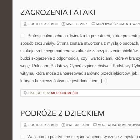
POSTED BY ADMIN
MAJ - 4 - 2026
MOŻLIWOŚĆ KOMENTOWAN
nowoczesne bistro to miejs
dla osobach ceniących codz
internetowa przybliża chara
jedzenie mają być nie tylk
podane z sercem. To intern
może zainteresować odwie
lokalu z klimatem. Polecam Techniki Przechowywania i Przepisy 
pierwszego kontaktu z nazwą można odnieść wrażenie, że ten lo
połączoną z dobrym podejściem do jedzenia. To nie […]
CATEGORIES:
NIERUCHOMOŚCI
PODRÓŻE PO POLSKICH WIOSK
POSTED BY ADMIN
MAJ - 3 - 2026
MOŻLIWOŚĆ KOMENTOWAN
Madlennn to przestrzeń, kt