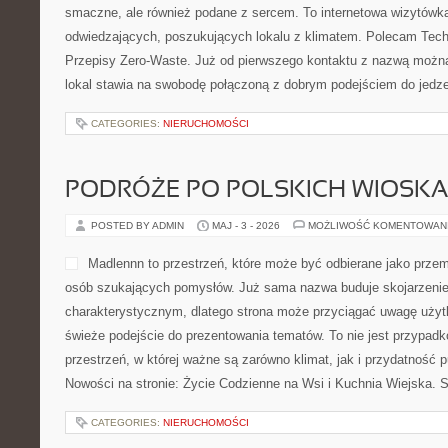
CATEGORIES:
NIERUCHOMOŚCI
PRZEPISY I FORMALNOŚCI
POSTED BY ADMIN
MAJ - 4 - 2026
MOŻLIWOŚĆ KOMENTOWAN
Rentdabcar to motoryzacyjn
prowadzony z myślą o osoba
zrozumieć rynek motoryzacy
konkretnych tematów związ
czemu może być pomocnym
zarówno dla kierowców, jak i
analizują świat finansowania samochodów. To strona tematyczna
analizy dotyczące różnych aspektów korzystania z auta, od wyb
po leasing. Nowości na stronie Wypożyczalnie i […]
CATEGORIES:
NIERUCHOMOŚCI
PLANOWANIE POSIŁKÓW