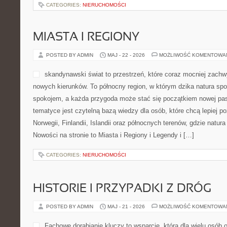
Psychiatria w Praktyce. Strona ma inspirujący charakter i porusz
psychiatrią. […]
CATEGORIES:
NIERUCHOMOŚCI
MIASTA I REGIONY
POSTED BY ADMIN
MAJ - 22 - 2026
MOŻLIWOŚĆ KOMENTOWA
skandynawski świat to prze
zachwyca osoby szukające
północny region, w którym d
codziennym spokojem, a ka
początkiem nowej pasji. St
tematyce jest czytelną bazą
chcą lepiej poznać Danii, Szwecji, Norwegii, Finlandii, Islandii or
natura tworzy niezwykłą atmosferę. Nowości na stronie to Miasta 
CATEGORIES:
NIERUCHOMOŚCI