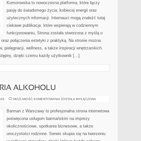
Komorowska to nowoczesna platforma, które łączy
pasję do świadomego życia, kobiecej energii oraz
użytecznych informacji. Internauci mogą znaleźć tutaj
ciekawe publikacje, które wspierają w codziennym
funkcjonowaniu. Strona została stworzona z myślą o
i oraz połączenia estetyki z praktyką. Na stronie można
 pielęgnacji, wellness, a także inspiracji wnętrzarskich.
stępny, dzięki czemu każdy użytkownik […]
ORIA ALKOHOLU
KULTURA
026
MOŻLIWOŚĆ KOMENTOWANIA
ZOSTAŁA WYŁĄCZONA
I
HISTORIA
ALKOHOLU
Barman z Warszawy to profesjonalna strona internetowa
poświęcona usługom barmańskim na imprezy
okolicznościowe, spotkania biznesowe, a także
uroczystości rodzinne. Serwis skupia się na tworzeniu