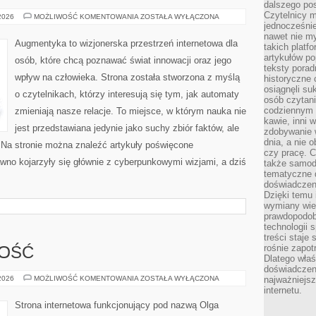
dalszego po
Czytelnicy 
CYBERPUNK
 2026
MOŻLIWOŚĆ KOMENTOWANIA
ZOSTAŁA WYŁĄCZONA
W
jednocześnie
KULTURZE
nawet nie my
Augmentyka to wizjonerska przestrzeń internetowa dla
takich platf
artykułów p
osób, które chcą poznawać świat innowacji oraz jego
teksty porad
wpływ na człowieka. Strona została stworzona z myślą
historyczne c
osiągnęli su
o czytelnikach, którzy interesują się tym, jak automaty
osób czytani
codziennym r
zmieniają nasze relacje. To miejsce, w którym nauka nie
kawie, inni 
jest przedstawiana jedynie jako suchy zbiór faktów, ale
zdobywanie w
dnia, a nie
 Na stronie można znaleźć artykuły poświęcone
czy pracę. 
wno kojarzyły się głównie z cyberpunkowymi wizjami, a dziś
także samodz
tematyczne d
doświadczeni
Dzięki temu i
wymiany wied
prawdopodob
technologii 
treści staje
rośnie zapot
NOŚĆ
Dlatego właś
doświadczeni
SPORT
 2026
MOŻLIWOŚĆ KOMENTOWANIA
ZOSTAŁA WYŁĄCZONA
najważniejs
I
internetu.
AKTYWNOŚĆ
Strona internetowa funkcjonujący pod nazwą Olga