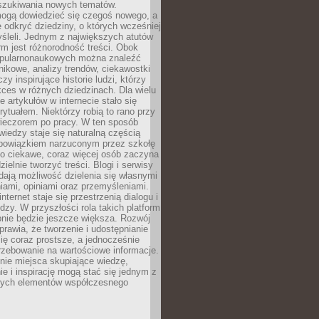
szukiwania nowych tematów.
mogą dowiedzieć się czegoś nowego, a
 odkryć dziedziny, o których wcześniej
śleli. Jednym z największych atutów
orm jest różnorodność treści. Obok
opularnonaukowych można znaleźć
nikowe, analizy trendów, ciekawostki
zy inspirujące historie ludzi, którzy
kces w różnych dziedzinach. Dla wielu
e artykułów w internecie stało się
ytuałem. Niektórzy robią to rano przy
wieczorem po pracy. W ten sposób
iedzy staje się naturalną częścią
 obowiązkiem narzuconym przez szkołę
Co ciekawe, coraz więcej osób zaczyna
ielnie tworzyć treści. Blogi i serwisy
ają możliwość dzielenia się własnymi
ami, opiniami oraz przemyśleniami.
nternet staje się przestrzenią dialogu i
zy. W przyszłości rola takich platform
nie będzie jeszcze większa. Rozwój
sprawia, że tworzenie i udostępnianie
 się coraz prostsze, a jednocześnie
rzebowanie na wartościowe informacje.
nie miejsca skupiające wiedzę,
e i inspirację mogą stać się jednym z
zych elementów współczesnego