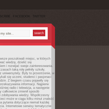
SCRIBE
FACEBOOK
TWITTER
wsze poszukiwali miejsc, w których
ać wiedzę, dzielić się
em i rozwijać swoje zainteresowania.
asach taką rolę pełniły szkoły,
az uniwersytety. Były to przestrzenie, w
ykali się uczeni, studenci i pasjonaci
dzin. Z biegiem czasu pojawiły się
rzekazywania informacji. Najpierw
óźniej radio i telewizja, a następnie
óry całkowicie zmienił sposób
 i zdobywania wiedzy. Współczesny
ieci może w ciągu kilku minut znaleźć
a pytania dotyczące niemal każdej
cia. Internetowe serwisy tematyczne