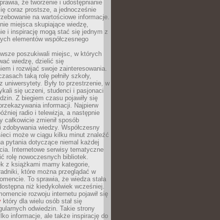
sprawia, że tworzenie i udostępnianie
 się coraz prostsze, a jednocześnie
rzebowanie na wartościowe informacje.
nie miejsca skupiające wiedzę,
e i inspirację mogą stać się jednym z
zych elementów współczesnego
wsze poszukiwali miejsc, w których
ać wiedzę, dzielić się
em i rozwijać swoje zainteresowania.
asach taką rolę pełniły szkoły,
az uniwersytety. Były to przestrzenie, w
ykali się uczeni, studenci i pasjonaci
dzin. Z biegiem czasu pojawiły się
rzekazywania informacji. Najpierw
óźniej radio i telewizja, a następnie
óry całkowicie zmienił sposób
 i zdobywania wiedzy. Współczesny
ieci może w ciągu kilku minut znaleźć
a pytania dotyczące niemal każdej
cia. Internetowe serwisy tematyczne
ić rolę nowoczesnych bibliotek.
ek z książkami mamy kategorie,
oradniki, które można przeglądać w
mencie. To sprawia, że wiedza stała
 dostępna niż kiedykolwiek wcześniej.
mencie rozwoju internetu pojawił się
y
który dla wielu osób stał się
ularnych odwiedzin. Takie strony
ylko informacje, ale także inspirację do