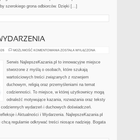
by szerokiego grona odbiorców. Dzięki […]
 WYDARZENIA
AKTUALNOŚCI
026
MOŻLIWOŚĆ KOMENTOWANIA
ZOSTAŁA WYŁĄCZONA
I
WYDARZENIA
Serwis NajlepszeKazania.pl to innowacyjne miejsce
stworzone z myślą o osobach, które szukają
wartościowych treści związanych z rozwojem
duchowym, religią oraz przemyśleniami na temat
codzienności. To miejsce, w której użytkownicy mogą
odnaleźć motywujące kazania, rozważania oraz teksty
s codziennych wydarzeń i duchowych doświadczeń.
Refleksje i Aktualności i Wydarzenia. NajlepszeKazania.pl
 chcą regularnie odkrywać treści niosące nadzieję. Bogata