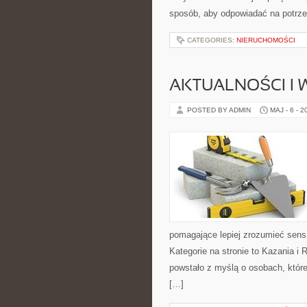
sposób, aby odpowiadać na potrze
CATEGORIES:
NIERUCHOMOŚCI
AKTUALNOŚCI I
POSTED BY ADMIN
MAJ - 6 - 2
pomagające lepiej zrozumieć sen
Kategorie na stronie to Kazania i 
powstało z myślą o osobach, które
[…]