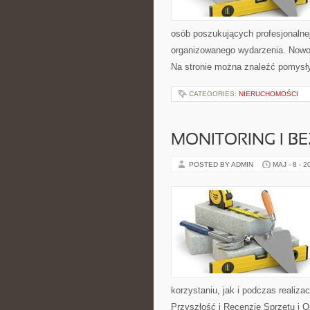
osób poszukujących profesjonalne
organizowanego wydarzenia. Nowoś
Na stronie można znaleźć pomysł
CATEGORIES:
NIERUCHOMOŚCI
MONITORING I B
POSTED BY ADMIN
MAJ - 8 - 2
korzystaniu, jak i podczas realiza
Przyszłość i Recenzje Sprzętu i 