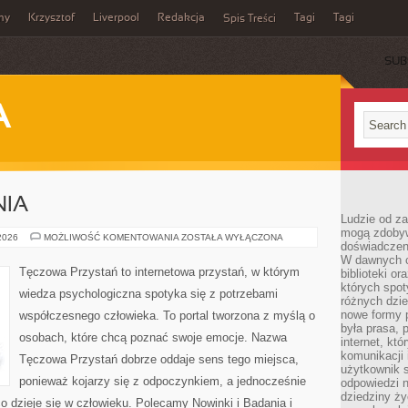
my
Krzysztof
Liverpool
Redakcja
Tagi
Tagi
Spis Treści
SUB
A
NIA
Ludzie od za
mogą zdobyw
NOWINKI
 2026
MOŻLIWOŚĆ KOMENTOWANIA
ZOSTAŁA WYŁĄCZONA
doświadczeni
I
BADANIA
W dawnych cz
Tęczowa Przystań to internetowa przystań, w którym
biblioteki or
których spot
wiedza psychologiczna spotyka się z potrzebami
różnych dzie
nowe formy p
współczesnego człowieka. To portal tworzona z myślą o
była prasa, p
osobach, które chcą poznać swoje emocje. Nazwa
internet, kt
komunikacji
Tęczowa Przystań dobrze oddaje sens tego miejsca,
użytkownik s
ponieważ kojarzy się z odpoczynkiem, a jednocześnie
odpowiedzi n
dziedziny ży
 dzieje się w człowieku. Polecamy Nowinki i Badania i