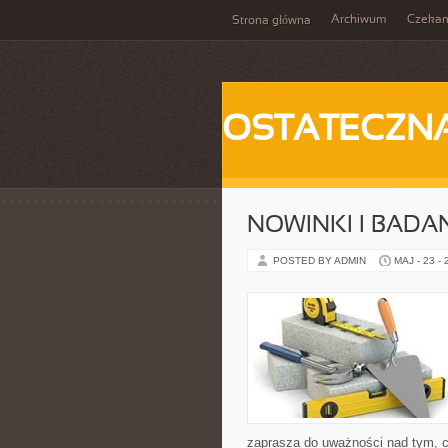
Archiwum
Czeka
Strona główna
OSTATECZN
NOWINKI I BADA
POSTED BY ADMIN
MAJ - 23 -
zaprasza do uważności nad tym, co