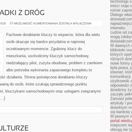
technologii 
treści staje
rośnie zapot
PADKI Z DRÓG
Dlatego właś
doświadczeni
najważniejs
HISTORIE
 2026
MOŻLIWOŚĆ KOMENTOWANIA
ZOSTAŁA WYŁĄCZONA
I
internetu.
PRZYPADKI
Ludzie od za
Z
Fachowe dorabianie kluczy to wsparcie, która dla wielu
DRÓG
mogą zdobyw
doświadczeni
osób okazuje się bardzo przydatna w najmniej
W dawnych cz
oczekiwanym momencie. Zgubiony klucz do
biblioteki or
których spot
mieszkania, uszkodzony kluczyk samochodowy,
różnych dzie
niedziałający pilot, zużyta obudowa, problem z zamkiem
nowe formy p
była prasa, p
albo potrzeba wykonania zapasowego kompletu to
internet, kt
komunikacji
ność działania. Strona poświęcona dorabianiu kluczy
użytkownik s
rowaną do osób, które szukają sprawdzonego punktu
odpowiedzi n
dziedziny ży
mi, kluczykami samochodowymi oraz usługami związanymi
zaczęły pełn
[…]
Zamiast pół
artykuły i p
dowolnym mo
się bardziej
W pewnym mo
portal wiedz
miejscem reg
ULTURZE
oferują nie t