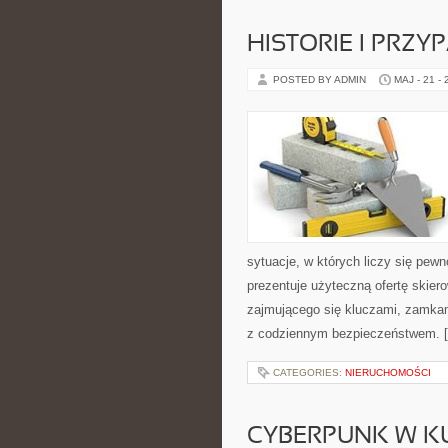
HISTORIE I PRZY
POSTED BY ADMIN
MAJ - 21 -
sytuacje, w których liczy się pew
prezentuje użyteczną ofertę skie
zajmującego się kluczami, zamka
z codziennym bezpieczeństwem. 
CATEGORIES:
NIERUCHOMOŚCI
CYBERPUNK W K