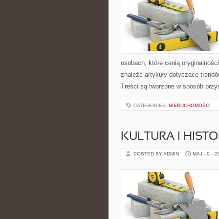
osobach, które cenią oryginalnośc
znaleźć artykuły dotyczące trendów,
Treści są tworzone w sposób przy
CATEGORIES:
NIERUCHOMOŚCI
KULTURA I HIST
POSTED BY ADMIN
MAJ - 9 - 2