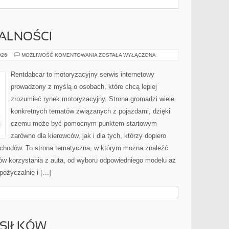
MALNOŚCI
PRZEPISY
026
MOŻLIWOŚĆ KOMENTOWANIA
ZOSTAŁA WYŁĄCZONA
I
FORMALNOŚCI
Rentdabcar to motoryzacyjny serwis internetowy
prowadzony z myślą o osobach, które chcą lepiej
zrozumieć rynek motoryzacyjny. Strona gromadzi wiele
konkretnych tematów związanych z pojazdami, dzięki
czemu może być pomocnym punktem startowym
zarówno dla kierowców, jak i dla tych, którzy dopiero
ochodów. To strona tematyczna, w którym można znaleźć
ów korzystania z auta, od wyboru odpowiedniego modelu aż
pożyczalnie i […]
SIŁKÓW