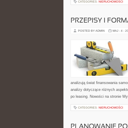
CATEGORIES:
NIERUCHOMOŚCI
PRZEPISY I FOR
POSTED BY ADMIN
MAJ - 4 - 2
analizują świat finansowania sam
analizy dotyczące różnych aspekt
po leasing. Nowości na stronie Wy
CATEGORIES:
NIERUCHOMOŚCI
PLANOWANIE PO