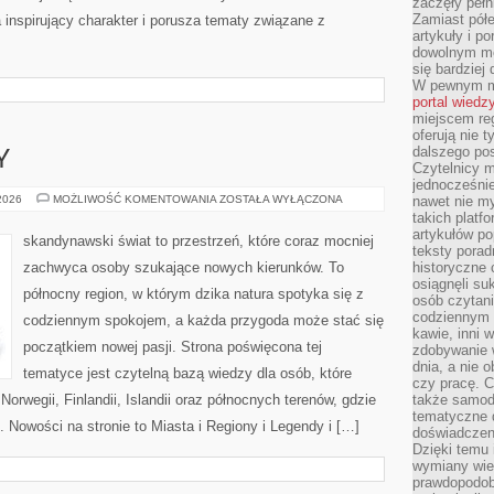
zaczęły pełn
Zamiast pół
 inspirujący charakter i porusza tematy związane z
artykuły i p
dowolnym mo
się bardziej
W pewnym mo
portal wiedz
miejscem reg
oferują nie t
dalszego po
Y
Czytelnicy 
jednocześnie
MIASTA
 2026
MOŻLIWOŚĆ KOMENTOWANIA
ZOSTAŁA WYŁĄCZONA
nawet nie my
I
takich platf
REGIONY
artykułów p
skandynawski świat to przestrzeń, które coraz mocniej
teksty porad
zachwyca osoby szukające nowych kierunków. To
historyczne c
osiągnęli su
północny region, w którym dzika natura spotyka się z
osób czytani
codziennym r
codziennym spokojem, a każda przygoda może stać się
kawie, inni 
początkiem nowej pasji. Strona poświęcona tej
zdobywanie w
dnia, a nie
tematyce jest czytelną bazą wiedzy dla osób, które
czy pracę. 
Norwegii, Finlandii, Islandii oraz północnych terenów, gdzie
także samodz
tematyczne d
. Nowości na stronie to Miasta i Regiony i Legendy i […]
doświadczeni
Dzięki temu i
wymiany wied
prawdopodob