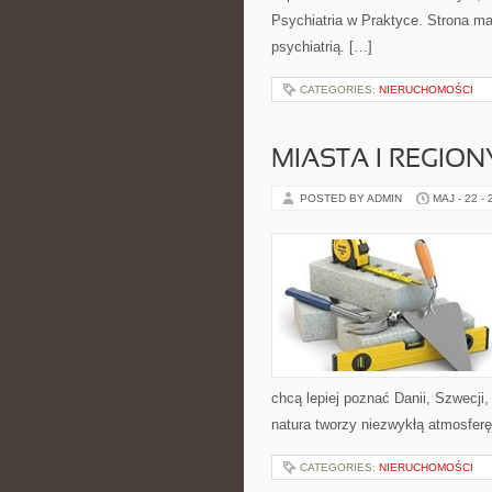
Psychiatria w Praktyce. Strona ma
psychiatrią. […]
CATEGORIES:
NIERUCHOMOŚCI
MIASTA I REGION
POSTED BY ADMIN
MAJ - 22 -
chcą lepiej poznać Danii, Szwecji, 
natura tworzy niezwykłą atmosferę
CATEGORIES:
NIERUCHOMOŚCI