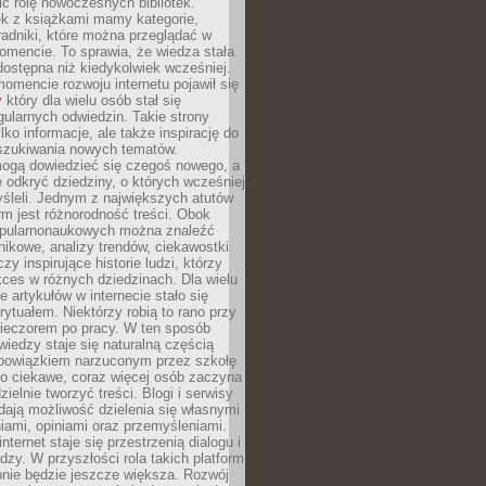
ić rolę nowoczesnych bibliotek.
ek z książkami mamy kategorie,
oradniki, które można przeglądać w
mencie. To sprawia, że wiedza stała
 dostępna niż kiedykolwiek wcześniej.
mencie rozwoju internetu pojawił się
y
który dla wielu osób stał się
ularnych odwiedzin. Takie strony
ylko informacje, ale także inspirację do
szukiwania nowych tematów.
mogą dowiedzieć się czegoś nowego, a
 odkryć dziedziny, o których wcześniej
śleli. Jednym z największych atutów
orm jest różnorodność treści. Obok
opularnonaukowych można znaleźć
nikowe, analizy trendów, ciekawostki
zy inspirujące historie ludzi, którzy
kces w różnych dziedzinach. Dla wielu
e artykułów w internecie stało się
ytuałem. Niektórzy robią to rano przy
wieczorem po pracy. W ten sposób
iedzy staje się naturalną częścią
 obowiązkiem narzuconym przez szkołę
Co ciekawe, coraz więcej osób zaczyna
ielnie tworzyć treści. Blogi i serwisy
ają możliwość dzielenia się własnymi
ami, opiniami oraz przemyśleniami.
nternet staje się przestrzenią dialogu i
zy. W przyszłości rola takich platform
nie będzie jeszcze większa. Rozwój