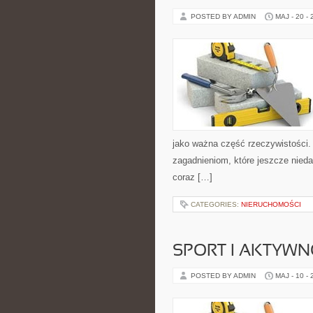
POSTED BY ADMIN
MAJ - 20 -
jako ważna część rzeczywistości.
zagadnieniom, które jeszcze nieda
coraz […]
CATEGORIES:
NIERUCHOMOŚCI
SPORT I AKTYW
POSTED BY ADMIN
MAJ - 10 -