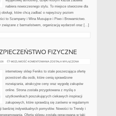
wyjątkowej atmosfery, dzięki którym każda zabawa
nabiera nowoczesnego stylu. To miejsce stworzone dla
j obsługi, które chcą zadbać o najwyższy poziom
ci to Szampany i Wina Musujące i Piwo i Browarnictwo.
y związane z barmaństwem, organizacją wydarzeń oraz […]
EZPIECZEŃSTWO FIZYCZNE
MONITORING
026
MOŻLIWOŚĆ KOMENTOWANIA
ZOSTAŁA WYŁĄCZONA
I
BEZPIECZEŃSTWO
FIZYCZNE
internetowy sklep Feniks to stale poszerzająca ofertę
przestrzeń dla osób, które cenią sprawdzone
rozwiązania, atrakcyjne ceny oraz wygodę zakupów
online. Strona została przygotowana z myślą o
użytkownikach poszukujących ciekawych inspiracji
zakupowych, które sprawdzą się zarówno w regularnym
cji bardziej indywidualnych pomysłów. Nowości to Trendy i
Oprogramowania. Oferta sklepu została opracowana w taki