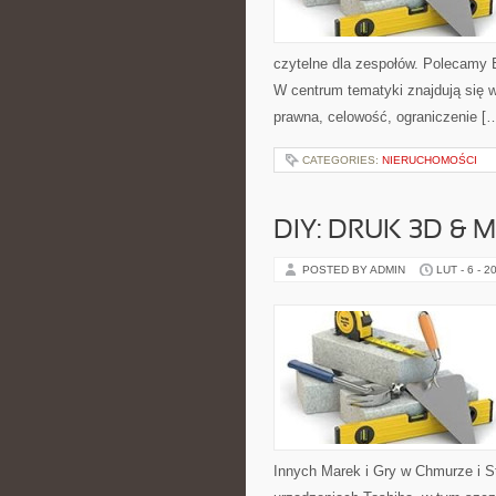
czytelne dla zespołów. Polecamy 
W centrum tematyki znajdują się 
prawna, celowość, ograniczenie [
CATEGORIES:
NIERUCHOMOŚCI
DIY: DRUK 3D &
POSTED BY ADMIN
LUT - 6 - 2
Innych Marek i Gry w Chmurze i St