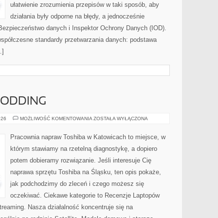
ułatwienie zrozumienia przepisów w taki sposób, aby
działania były odporne na błędy, a jednocześnie
Bezpieczeństwo danych i Inspektor Ochrony Danych (IOD).
współczesne standardy przetwarzania danych: podstawa
…]
 MODDING
DIY:
026
MOŻLIWOŚĆ KOMENTOWANIA
ZOSTAŁA WYŁĄCZONA
DRUK
3D
&
Pracownia napraw Toshiba w Katowicach to miejsce, w
MODDING
którym stawiamy na rzetelną diagnostykę, a dopiero
potem dobieramy rozwiązanie. Jeśli interesuje Cię
naprawa sprzętu Toshiba na Śląsku, ten opis pokaże,
jak podchodzimy do zleceń i czego możesz się
oczekiwać. Ciekawe kategorie to Recenzje Laptopów
reaming. Nasza działalność koncentruje się na