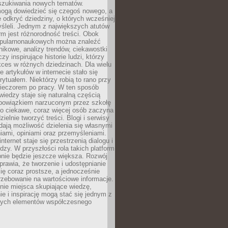
szukiwania nowych tematów.
mogą dowiedzieć się czegoś nowego, a
 odkryć dziedziny, o których wcześniej
śleli. Jednym z największych atutów
orm jest różnorodność treści. Obok
opularnonaukowych można znaleźć
nikowe, analizy trendów, ciekawostki
zy inspirujące historie ludzi, którzy
kces w różnych dziedzinach. Dla wielu
e artykułów w internecie stało się
ytuałem. Niektórzy robią to rano przy
wieczorem po pracy. W ten sposób
iedzy staje się naturalną częścią
 obowiązkiem narzuconym przez szkołę
Co ciekawe, coraz więcej osób zaczyna
ielnie tworzyć treści. Blogi i serwisy
ają możliwość dzielenia się własnymi
ami, opiniami oraz przemyśleniami.
nternet staje się przestrzenią dialogu i
zy. W przyszłości rola takich platform
nie będzie jeszcze większa. Rozwój
sprawia, że tworzenie i udostępnianie
 się coraz prostsze, a jednocześnie
rzebowanie na wartościowe informacje.
nie miejsca skupiające wiedzę,
e i inspirację mogą stać się jednym z
zych elementów współczesnego