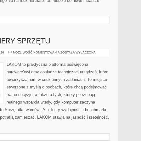
gólnie na rodzinie Satellite. Modele domowe i starsze
IERY SPRZĘTU
NOWOŚCI
026
MOŻLIWOŚĆ KOMENTOWANIA
ZOSTAŁA WYŁĄCZONA
I
PREMIERY
SPRZĘTU
LAKOM to praktyczna platforma poświęcona
hardware’owi oraz obsłudze technicznej urządzeń, które
towarzyszą nam w codziennych zadaniach. To miejsce
stworzone z myślą o osobach, które chcą podejmować
trafne decyzje, a także o tych, którzy potrzebują
realnego wsparcia wtedy, gdy komputer zaczyna
to Sprzęt dla twórców i AI i Testy wydajności i benchmarki.
potrafią zamieszać, LAKOM stawia na jasność i rzetelność.