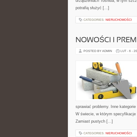
urządzeniach Toshiba, w tym szcze
potrafią służyć […]
CATEGORIES:
NIERUCHOMOŚCI
NOWOŚCI I PREM
POSTED BY ADMIN
LUT - 6 - 2
sprawiać problemy. Inne kategorie 
W świecie, w którym specyfikacje 
Zamiast pustych […]
CATEGORIES:
NIERUCHOMOŚCI