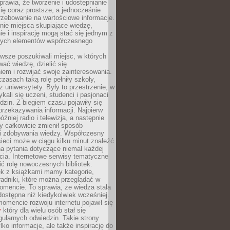
sprawia, że tworzenie i udostępnianie
 się coraz prostsze, a jednocześnie
rzebowanie na wartościowe informacje.
nie miejsca skupiające wiedzę,
e i inspirację mogą stać się jednym z
zych elementów współczesnego
wsze poszukiwali miejsc, w których
ać wiedzę, dzielić się
em i rozwijać swoje zainteresowania.
asach taką rolę pełniły szkoły,
az uniwersytety. Były to przestrzenie, w
ykali się uczeni, studenci i pasjonaci
dzin. Z biegiem czasu pojawiły się
rzekazywania informacji. Najpierw
óźniej radio i telewizja, a następnie
óry całkowicie zmienił sposób
 i zdobywania wiedzy. Współczesny
ieci może w ciągu kilku minut znaleźć
a pytania dotyczące niemal każdej
cia. Internetowe serwisy tematyczne
ić rolę nowoczesnych bibliotek.
ek z książkami mamy kategorie,
oradniki, które można przeglądać w
mencie. To sprawia, że wiedza stała
 dostępna niż kiedykolwiek wcześniej.
mencie rozwoju internetu pojawił się
y
który dla wielu osób stał się
ularnych odwiedzin. Takie strony
ylko informacje, ale także inspirację do