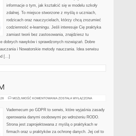
informacje o tym, jak kształcić się w modelu szkoły
zdalnej. To miejsce stworzone z myślą o uczniach,
rodzicach oraz nauczycielach, którzy chcą zrozumieć
codzienność e-learningu. Jeśli interesuje Cię praktyka
zamiast teorii bez zastosowania, znajdziesz tu
enie dobrych nawyków i sprawdzonych rozwiązań. Dobre
nauczania i Nowatorskie metody nauczania. Idea serwisu
od […]
RM
PORADY
026
MOŻLIWOŚĆ KOMENTOWANIA
ZOSTAŁA WYŁĄCZONA
DLA
FIRM
Vademecum po GDPR to serwis, które wyjaśnia zasady
operowania danymi osobowymi po wdrożeniu RODO.
Strona jest zaprojektowana z myślą o praktykach w
firmach oraz u praktyków za ochronę danych. Jej cel to