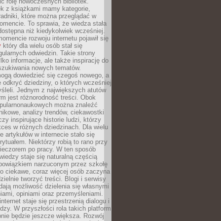
ić rolę nowoczesnych bibliotek.
ek z książkami mamy kategorie,
oradniki, które można przeglądać w
mencie. To sprawia, że wiedza stała
 dostępna niż kiedykolwiek wcześniej.
mencie rozwoju internetu pojawił się
y
który dla wielu osób stał się
ularnych odwiedzin. Takie strony
ylko informacje, ale także inspirację do
szukiwania nowych tematów.
mogą dowiedzieć się czegoś nowego, a
 odkryć dziedziny, o których wcześniej
śleli. Jednym z największych atutów
orm jest różnorodność treści. Obok
opularnonaukowych można znaleźć
nikowe, analizy trendów, ciekawostki
zy inspirujące historie ludzi, którzy
kces w różnych dziedzinach. Dla wielu
e artykułów w internecie stało się
ytuałem. Niektórzy robią to rano przy
wieczorem po pracy. W ten sposób
iedzy staje się naturalną częścią
 obowiązkiem narzuconym przez szkołę
Co ciekawe, coraz więcej osób zaczyna
ielnie tworzyć treści. Blogi i serwisy
ają możliwość dzielenia się własnymi
ami, opiniami oraz przemyśleniami.
nternet staje się przestrzenią dialogu i
zy. W przyszłości rola takich platform
nie będzie jeszcze większa. Rozwój