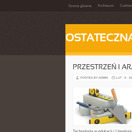
Archiwum
Czeka
Strona główna
OSTATECZN
PRZESTRZEŃ I A
POSTED BY ADMIN
LUT - 9 - 2
Technologia w edukacji i Literatura