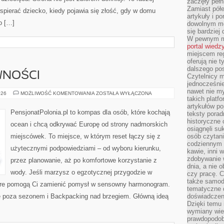
zaczęły pełn
Zamiast pół
spierać dziecko, kiedy pojawia się złość, gdy w domu
artykuły i p
o […]
dowolnym mo
się bardziej
W pewnym mo
portal wiedz
miejscem reg
oferują nie t
dalszego po
WNOŚCI
Czytelnicy 
jednocześnie
nawet nie my
PLAŻOWE
026
MOŻLIWOŚĆ KOMENTOWANIA
ZOSTAŁA WYŁĄCZONA
takich platf
AKTYWNOŚCI
artykułów p
PensjonatPolonia.pl to kompas dla osób, które kochają
teksty porad
historyczne c
ocean i chcą odkrywać Europę od strony nadmorskich
osiągnęli su
miejscówek. To miejsce, w którym reset łączy się z
osób czytani
codziennym r
użytecznymi podpowiedziami – od wyboru kierunku,
kawie, inni 
zdobywanie w
przez planowanie, aż po komfortowe korzystanie z
dnia, a nie
wody. Jeśli marzysz o egzotycznej przygodzie w
czy pracę. 
także samodz
 które pomogą Ci zamienić pomysł w sensowny harmonogram.
tematyczne d
że poza sezonem i Backpacking nad brzegiem. Główną ideą
doświadczeni
Dzięki temu i
wymiany wied
prawdopodob