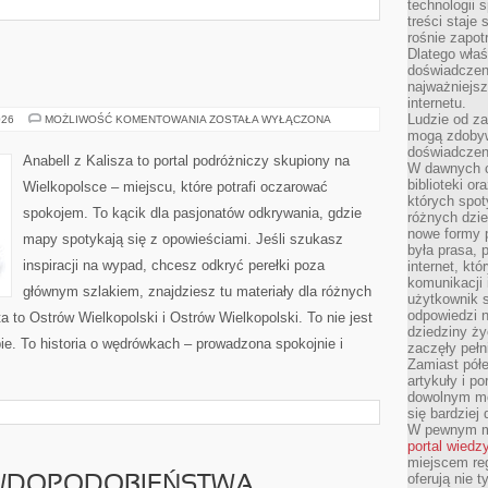
technologii 
treści staje
rośnie zapot
Dlatego właś
doświadczeni
najważniejs
internetu.
Ludzie od za
WĄGROWIEC
026
MOŻLIWOŚĆ KOMENTOWANIA
ZOSTAŁA WYŁĄCZONA
mogą zdobyw
doświadczeni
Anabell z Kalisza to portal podróżniczy skupiony na
W dawnych cz
biblioteki or
Wielkopolsce – miejscu, które potrafi oczarować
których spot
spokojem. To kącik dla pasjonatów odkrywania, gdzie
różnych dzie
nowe formy p
mapy spotykają się z opowieściami. Jeśli szukasz
była prasa, p
inspiracji na wypad, chcesz odkryć perełki poza
internet, kt
komunikacji
głównym szlakiem, znajdziesz tu materiały dla różnych
użytkownik s
odpowiedzi n
 to Ostrów Wielkopolski i Ostrów Wielkopolski. To nie jest
dziedziny ży
e. To historia o wędrówkach – prowadzona spokojnie i
zaczęły pełn
Zamiast pół
artykuły i p
dowolnym mo
się bardziej
W pewnym mo
portal wiedz
miejscem reg
oferują nie t
WDOPODOBIEŃSTWA