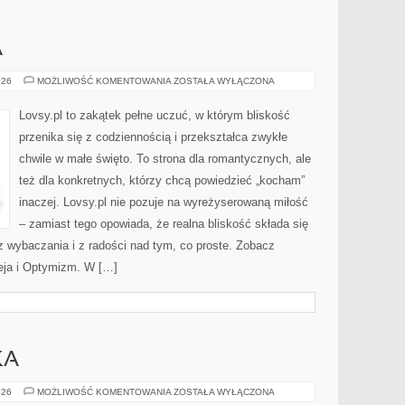
A
STRATA
026
MOŻLIWOŚĆ KOMENTOWANIA
ZOSTAŁA WYŁĄCZONA
I
ŻAŁOBA
Lovsy.pl to zakątek pełne uczuć, w którym bliskość
przenika się z codziennością i przekształca zwykłe
chwile w małe święto. To strona dla romantycznych, ale
też dla konkretnych, którzy chcą powiedzieć „kocham”
inaczej. Lovsy.pl nie pozuje na wyreżyserowaną miłość
– zamiast tego opowiada, że realna bliskość składa się
 z wybaczania i z radości nad tym, co proste. Zobacz
eja i Optymizm. W […]
KA
KULTURA
026
MOŻLIWOŚĆ KOMENTOWANIA
ZOSTAŁA WYŁĄCZONA
I