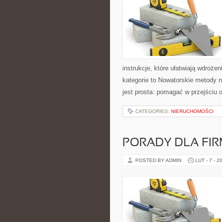
instrukcje, które ułatwiają wdroż
kategorie to Nowatorskie metody 
jest prosta: pomagać w przejściu 
CATEGORIES:
NIERUCHOMOŚCI
PORADY DLA FI
POSTED BY ADMIN
LUT - 7 - 2