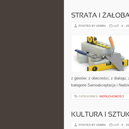
STRATA I ŻAŁOB
POSTED BY ADMIN
LUT - 6 - 2
z gestów: z obecności, z dialogu,
kategorie Samoakceptacja i Nadzi
CATEGORIES:
NIERUCHOMOŚCI
KULTURA I SZTU
POSTED BY ADMIN
LUT - 5 - 2