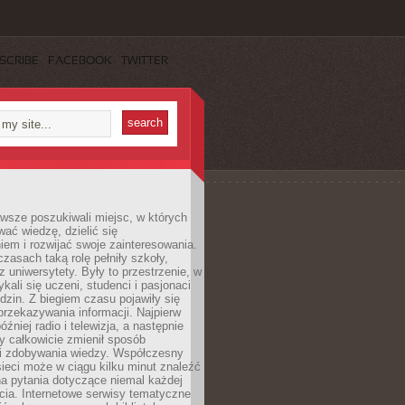
SCRIBE
FACEBOOK
TWITTER
wsze poszukiwali miejsc, w których
ać wiedzę, dzielić się
em i rozwijać swoje zainteresowania.
asach taką rolę pełniły szkoły,
az uniwersytety. Były to przestrzenie, w
ykali się uczeni, studenci i pasjonaci
dzin. Z biegiem czasu pojawiły się
rzekazywania informacji. Najpierw
óźniej radio i telewizja, a następnie
óry całkowicie zmienił sposób
 i zdobywania wiedzy. Współczesny
ieci może w ciągu kilku minut znaleźć
a pytania dotyczące niemal każdej
cia. Internetowe serwisy tematyczne