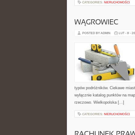
CATEGORIES:
NIERUCHOMOŚCI
WĄGROWIEC
POSTED BY ADMIN
LUT - 8 - 2
typów podróżników. Ciekawe miasta
wyłącznie katalog punktów na mapi
rzeczowo. Wielkopolska […]
CATEGORIES:
NIERUCHOMOŚCI
RACHUNEK PRA