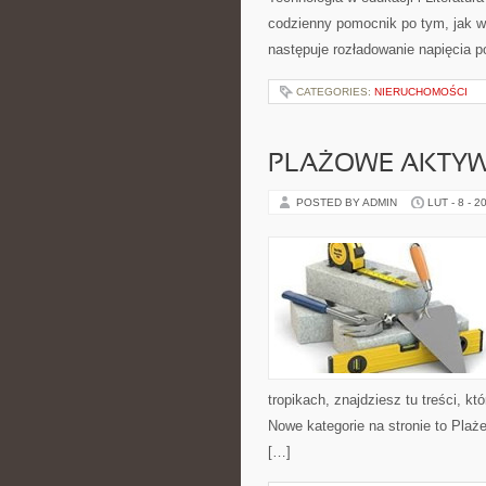
codzienny pomocnik po tym, jak w
następuje rozładowanie napięcia p
CATEGORIES:
NIERUCHOMOŚCI
PLAŻOWE AKTY
POSTED BY ADMIN
LUT - 8 - 2
tropikach, znajdziesz tu treści,
Nowe kategorie na stronie to Pla
[…]