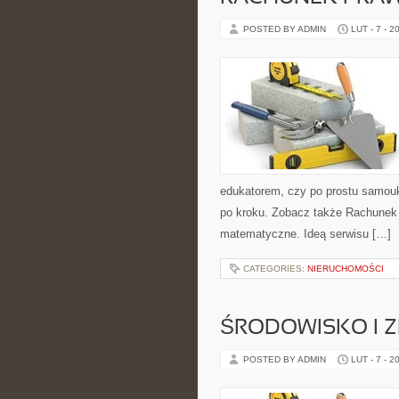
POSTED BY ADMIN
LUT - 7 - 2
edukatorem, czy po prostu samouki
po kroku. Zobacz także Rachunek 
matematyczne. Ideą serwisu […]
CATEGORIES:
NIERUCHOMOŚCI
ŚRODOWISKO I
POSTED BY ADMIN
LUT - 7 - 2