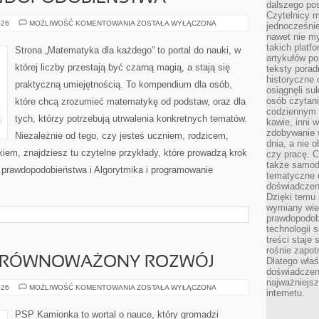
dalszego po
Czytelnicy 
RACHUNEK
026
MOŻLIWOŚĆ KOMENTOWANIA
ZOSTAŁA WYŁĄCZONA
jednocześnie
PRAWDOPODOBIEŃSTWA
nawet nie my
takich platf
Strona „Matematyka dla każdego” to portal do nauki, w
artykułów p
której liczby przestają być czarną magią, a stają się
teksty porad
historyczne c
praktyczną umiejętnością. To kompendium dla osób,
osiągnęli su
osób czytani
które chcą zrozumieć matematykę od podstaw, oraz dla
codziennym r
tych, którzy potrzebują utrwalenia konkretnych tematów.
kawie, inni 
zdobywanie w
Niezależnie od tego, czy jesteś uczniem, rodzicem,
dnia, a nie
em, znajdziesz tu czytelne przykłady, które prowadzą krok
czy pracę. 
także samodz
prawdopodobieństwa i Algorytmika i programowanie
tematyczne d
doświadczeni
Dzięki temu i
wymiany wied
prawdopodob
technologii 
treści staje
rośnie zapot
 ZRÓWNOWAŻONY ROZWÓJ
Dlatego właś
doświadczeni
najważniejs
ŚRODOWISKO
026
MOŻLIWOŚĆ KOMENTOWANIA
ZOSTAŁA WYŁĄCZONA
internetu.
I
ZRÓWNOWAŻONY
ROZWÓJ
PSP Kamionka to wortal o nauce, który gromadzi