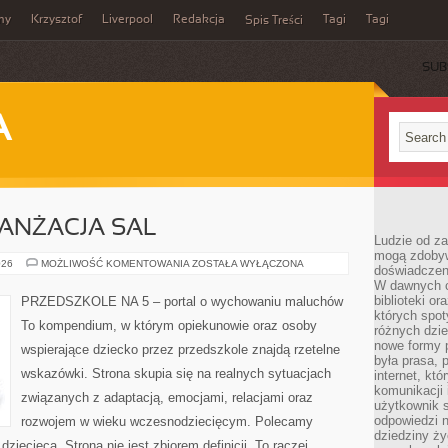
my
Krzysztof
Liverpool
Redakcja
Tagi
Tagi
Spis Treści
SUB
A
RANŻACJA SAL
Ludzie od za
mogą zdobyw
PRZESTRZEŃ
026
MOŻLIWOŚĆ KOMENTOWANIA
ZOSTAŁA WYŁĄCZONA
doświadczeni
I
W dawnych cz
ARANŻACJA
SAL
biblioteki or
PRZEDSZKOLE NA 5 – portal o wychowaniu maluchów
których spot
To kompendium, w którym opiekunowie oraz osoby
różnych dzie
nowe formy p
wspierające dziecko przez przedszkole znajdą rzetelne
była prasa, p
wskazówki. Strona skupia się na realnych sytuacjach
internet, kt
komunikacji
związanych z adaptacją, emocjami, relacjami oraz
użytkownik s
odpowiedzi n
rozwojem w wieku wczesnodziecięcym. Polecamy
dziedziny ży
 dziecięca. Strona nie jest zbiorem definicji. To raczej