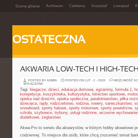
Archiwum
Czekamy
Krzysztof
Liverpool
R
Strona główna
OSTATECZNA
AKWARIA LOW-TECH I HIGH-TEC
POSTED BY ADMIN
POSTED ON LUT - 2 - 2026
MOŻLIWOŚĆ K
WYŁĄCZONA
Tagi:
biegacze
,
dzieci
,
edukacja domowa
,
egzaminy
,
formuła 1
,
h
korepetycje
,
koszykówka
,
kulturystyka
,
lotnictwo sportowe
,
motoc
opieka nad dziećmi
,
opieka społeczna
,
paralotniarstwo
,
piłka noż
dziecięca
,
rajdy
,
rodzicielstwo
,
rodzina
,
rowery
,
saneczkarstwo
,
s
snowboard
,
sporty halowe
,
sporty motorowe
,
sporty powietrzne
,
s
szkoła
,
szybowce
,
trybuny
,
usługi rodzinne
,
wczesne wychowanie
dodatkowe
,
żeglarstwo
Akwa-Pro to serwis dla akwarystów, w którym hobby akwariowe je
codziennej. To miejsce dla osób, które chcą zrozumieć temat ba