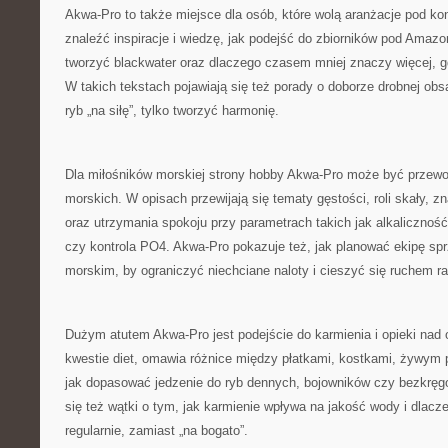
Akwa-Pro to także miejsce dla osób, które wolą aranżacje pod ko
znaleźć inspiracje i wiedzę, jak podejść do zbiorników pod Amazonk
tworzyć blackwater oraz dlaczego czasem mniej znaczy więcej, gd
W takich tekstach pojawiają się też porady o doborze drobnej obs
ryb „na siłę”, tylko tworzyć harmonię.
Dla miłośników morskiej strony hobby Akwa-Pro może być przew
morskich. W opisach przewijają się tematy gęstości, roli skały, zna
oraz utrzymania spokoju przy parametrach takich jak alkaliczność
czy kontrola PO4. Akwa-Pro pokazuje też, jak planować ekipę spr
morskim, by ograniczyć niechciane naloty i cieszyć się ruchem ra
Dużym atutem Akwa-Pro jest podejście do karmienia i opieki nad
kwestie diet, omawia różnice między płatkami, kostkami, żywym
jak dopasować jedzenie do ryb dennych, bojowników czy bezkręg
się też wątki o tym, jak karmienie wpływa na jakość wody i dlacz
regularnie, zamiast „na bogato”.