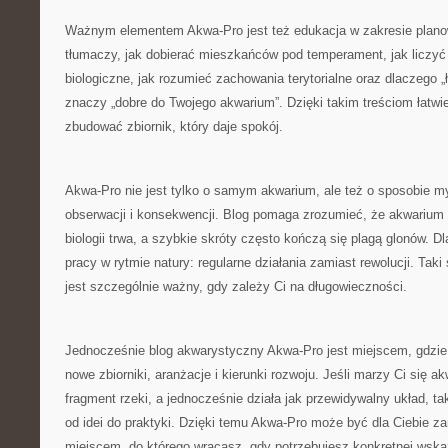
Ważnym elementem Akwa-Pro jest też edukacja w zakresie plano
tłumaczy, jak dobierać mieszkańców pod temperament, jak liczyć 
biologiczne, jak rozumieć zachowania terytorialne oraz dlaczego „
znaczy „dobre do Twojego akwarium”. Dzięki takim treściom łatwiej
zbudować zbiornik, który daje spokój.
Akwa-Pro nie jest tylko o samym akwarium, ale też o sposobie myś
obserwacji i konsekwencji. Blog pomaga zrozumieć, że akwarium t
biologii trwa, a szybkie skróty często kończą się plagą glonów. 
pracy w rytmie natury: regularne działania zamiast rewolucji. Taki
jest szczególnie ważny, gdy zależy Ci na długowieczności.
Jednocześnie blog akwarystyczny Akwa-Pro jest miejscem, gdzi
nowe zbiorniki, aranżacje i kierunki rozwoju. Jeśli marzy Ci się a
fragment rzeki, a jednocześnie działa jak przewidywalny układ, ta
od idei do praktyki. Dzięki temu Akwa-Pro może być dla Ciebie za
miejscem, do którego wracasz, gdy potrzebujesz konkretnej wsk