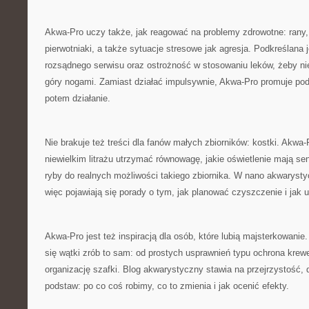
Akwa-Pro uczy także, jak reagować na problemy zdrowotne: rany, b
pierwotniaki, a także sytuacje stresowe jak agresja. Podkreślana je
rozsądnego serwisu oraz ostrożność w stosowaniu leków, żeby n
góry nogami. Zamiast działać impulsywnie, Akwa-Pro promuje pode
potem działanie.
Nie brakuje też treści dla fanów małych zbiorników: kostki. Akwa-
niewielkim litrażu utrzymać równowagę, jakie oświetlenie mają sen
ryby do realnych możliwości takiego zbiornika. W nano akwarysty
więc pojawiają się porady o tym, jak planować czyszczenie i jak 
Akwa-Pro jest też inspiracją dla osób, które lubią majsterkowani
się wątki zrób to sam: od prostych usprawnień typu ochrona kre
organizację szafki. Blog akwarystyczny stawia na przejrzystość, 
podstaw: po co coś robimy, co to zmienia i jak ocenić efekty.