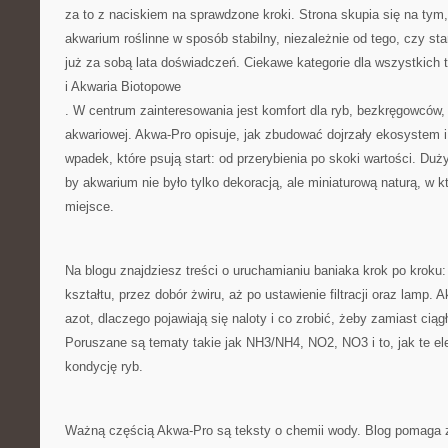
za to z naciskiem na sprawdzone kroki. Strona skupia się na tym
akwarium roślinne w sposób stabilny, niezależnie od tego, czy st
już za sobą lata doświadczeń. Ciekawe kategorie dla wszystkich 
i Akwaria Biotopowe
. W centrum zainteresowania jest komfort dla ryb, bezkręgowców, 
akwariowej. Akwa-Pro opisuje, jak zbudować dojrzały ekosystem i
wpadek, które psują start: od przerybienia po skoki wartości. Duży
by akwarium nie było tylko dekoracją, ale miniaturową naturą, w
miejsce.
Na blogu znajdziesz treści o uruchamianiu baniaka krok po kroku
kształtu, przez dobór żwiru, aż po ustawienie filtracji oraz lamp. 
azot, dlaczego pojawiają się naloty i co zrobić, żeby zamiast ciąg
Poruszane są tematy takie jak NH3/NH4, NO2, NO3 i to, jak te e
kondycję ryb.
Ważną częścią Akwa-Pro są teksty o chemii wody. Blog pomaga 