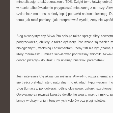
mineralizację, a także znaczenie TDS. Dzięki temu łatwiej dobrać
w kranie, albo świadomie przygotować mieszankę z osmozy. Akwa
uzdatniacz ma sens, a kiedy lepiej postawić na konsekwencję. D
temu, jak robić pomiary i jak interpretować wyniki, żeby nie wpaść
Blog akwarystyczny Akwa-Pro opisuje także sprzęt: filtry zewnętr
podgrzewacze, chillery, a także dyfuzory. Poruszane są różnice 
biologicznymi, włókniną i adsorbentami, żeby filtr nie był „czarną
który rozumiesz i umiesz serwisować pod własny zbiornik. Akwa-
dobrać przepływ do litrażu, by uniknąć huśtawki parametrów.
Jeśli interesuje Cię akwarium roślinne, Akwa-Pro rozwija temat ara
się treści o stylach stylu naturalnym, o układach typu iwagumi, h
Blog tłumaczy, jak dobierać rośliny okrywowe, gatunki szybkorosn
Opisywane są również kwestie dwutlenku węgla, makro i mikro, po
lampy w utrzymaniu intensywnych kolorów bez plagi nalotów.