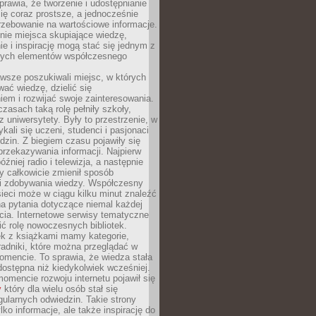
sprawia, że tworzenie i udostępnianie
 się coraz prostsze, a jednocześnie
rzebowanie na wartościowe informacje.
nie miejsca skupiające wiedzę,
e i inspirację mogą stać się jednym z
zych elementów współczesnego
wsze poszukiwali miejsc, w których
ać wiedzę, dzielić się
em i rozwijać swoje zainteresowania.
asach taką rolę pełniły szkoły,
az uniwersytety. Były to przestrzenie, w
ykali się uczeni, studenci i pasjonaci
dzin. Z biegiem czasu pojawiły się
rzekazywania informacji. Najpierw
óźniej radio i telewizja, a następnie
óry całkowicie zmienił sposób
 i zdobywania wiedzy. Współczesny
ieci może w ciągu kilku minut znaleźć
a pytania dotyczące niemal każdej
cia. Internetowe serwisy tematyczne
ić rolę nowoczesnych bibliotek.
ek z książkami mamy kategorie,
oradniki, które można przeglądać w
mencie. To sprawia, że wiedza stała
 dostępna niż kiedykolwiek wcześniej.
mencie rozwoju internetu pojawił się
y
który dla wielu osób stał się
ularnych odwiedzin. Takie strony
ylko informacje, ale także inspirację do