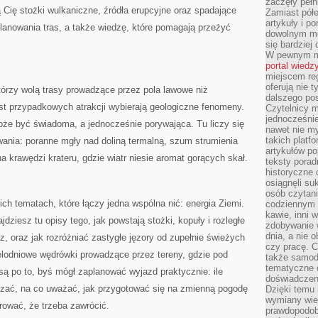
zaczęły pełn
 Cię stożki wulkaniczne, źródła erupcyjne oraz spadające
Zamiast pół
artykuły i p
 planowania tras, a także wiedzę, które pomagają przeżyć
dowolnym mo
się bardziej
W pewnym mo
portal wiedz
miejscem reg
oferują nie t
tórzy wolą trasy prowadzące przez pola lawowe niż
dalszego po
ast przypadkowych atrakcji wybierają geologiczne fenomeny.
Czytelnicy 
jednocześnie
oże być świadoma, a jednocześnie porywająca. Tu liczy się
nawet nie my
takich platf
ywania: poranne mgły nad doliną termalną, szum strumienia
artykułów p
na krawędzi krateru, gdzie wiatr niesie aromat gorących skał.
teksty porad
historyczne c
osiągnęli su
osób czytani
ich tematach, które łączy jedna wspólna nić: energia Ziemi.
codziennym r
kawie, inni 
dziesz tu opisy tego, jak powstają stożki, kopuły i rozległe
zdobywanie w
dnia, a nie
z, oraz jak rozróżniać zastygłe jęzory od zupełnie świeżych
czy pracę. 
ielodniowe wędrówki prowadzące przez tereny, gdzie pod
także samodz
tematyczne d
są po to, byś mógł zaplanować wyjazd praktycznie: ile
doświadczeni
uszać, na co uważać, jak przygotować się na zmienną pogodę
Dzięki temu i
wymiany wied
erować, że trzeba zawrócić.
prawdopodob