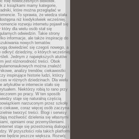
ić rolę nowoczesnych bibliotek.
ek z książkami mamy kategorie,
oradniki, które można przeglądać w
mencie. To sprawia, że wiedza stała
 dostępna niż kiedykolwiek wcześniej.
mencie rozwoju internetu pojawił się
y
który dla wielu osób stał się
ularnych odwiedzin. Takie strony
ylko informacje, ale także inspirację do
szukiwania nowych tematów.
mogą dowiedzieć się czegoś nowego, a
 odkryć dziedziny, o których wcześniej
śleli. Jednym z największych atutów
orm jest różnorodność treści. Obok
opularnonaukowych można znaleźć
nikowe, analizy trendów, ciekawostki
zy inspirujące historie ludzi, którzy
kces w różnych dziedzinach. Dla wielu
e artykułów w internecie stało się
ytuałem. Niektórzy robią to rano przy
wieczorem po pracy. W ten sposób
iedzy staje się naturalną częścią
 obowiązkiem narzuconym przez szkołę
Co ciekawe, coraz więcej osób zaczyna
ielnie tworzyć treści. Blogi i serwisy
ają możliwość dzielenia się własnymi
ami, opiniami oraz przemyśleniami.
nternet staje się przestrzenią dialogu i
zy. W przyszłości rola takich platform
nie będzie jeszcze większa. Rozwój