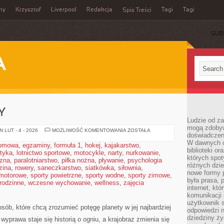
my
Krzysztof
Liverpool
Redakcja
Tagi
Tagi
Spis Treści
SUB
A
Y
Ludzie od za
mogą zdobyw
STEPY
 LUT - 4 - 2026
MOŻLIWOŚĆ KOMENTOWANIA
ZOSTAŁA
doświadczeni
I
SAWANNY
W dawnych cz
domowa
,
egzaminy
,
formuła 1
,
hokej
,
kajakarstwo
,
biblioteki or
styka
,
lotnictwo sportowe
,
motocykle
,
narty
,
nurkowanie
,
których spot
czna
,
paralotniarstwo
,
piłka nożna
,
pływanie
,
psychologia
różnych dzie
zina
,
rowery
,
saneczkarstwo
,
siatkówka
,
siłownia
,
nowe formy p
 motorowe
,
sporty powietrzne
,
sporty wodne
,
sporty zimowe
,
była prasa, p
 rodzinne
,
wczesne wychowanie
,
wellness
,
zajęcia
internet, kt
komunikacji
użytkownik s
osób, które chcą zrozumieć potęgę planety w jej najbardziej
odpowiedzi n
dziedziny ży
 wyprawa staje się historią o ogniu, a krajobraz zmienia się