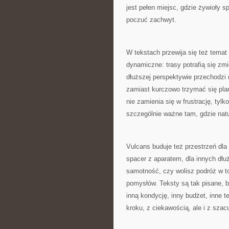
jest pełen miejsc, gdzie żywioły 
poczuć zachwyt.
W tekstach przewija się też temat
dynamiczne: trasy potrafią się zmi
dłuższej perspektywie przechodzi
zamiast kurczowo trzymać się plan
nie zamienia się w frustrację, tylk
szczególnie ważne tam, gdzie nat
Vulcans buduje też przestrzeń dla
spacer z aparatem, dla innych dłuż
samotność, czy wolisz podróż w t
pomysłów. Teksty są tak pisane, by
inną kondycję, inny budżet, inne
kroku, z ciekawością, ale i z szac