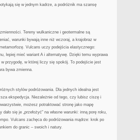
spotykają się w jednym kadrze, a podróżnik ma szansę
 zmienności. Tereny wulkaniczne i geotermalne są
eniać, warunki bywają inne niż wczoraj, a krajobraz w
 metamorfozę. Vulcans uczy podejścia elastycznego:
u, lepiej mieć wariant A i alternatywę. Dzięki temu wyprawa
o w przygodę, w której liczy się spokój. To podejście jest
ura bywa zmienna.
 różnych stylów podróżowania. Dla jednych idealna jest
sza ekspedycja. Niezależnie od tego, czy lubisz ciszę i
owarzystwie, możesz potraktować stronę jako mapę
 dało się je „przełożyć” na własne warunki: inną porę roku,
 tempo. Vulcans zachęca do podróżowania mądrze: krok po
unkiem do granic – swoich i natury.