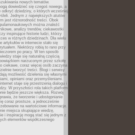
szukiwania nowych tematów.
mogą dowiedzieć się czegoś nowego, a
 odkryć dziedziny, o których wcześniej
śleli. Jednym z największych atutów
orm jest różnorodność treści. Obok
opularnonaukowych można znaleźć
nikowe, analizy trendów, ciekawostki
zy inspirujące historie ludzi, którzy
kces w różnych dziedzinach. Dla wielu
e artykułów w internecie stało się
ytuałem. Niektórzy robią to rano przy
wieczorem po pracy. W ten sposób
iedzy staje się naturalną częścią
 obowiązkiem narzuconym przez szkołę
Co ciekawe, coraz więcej osób zaczyna
ielnie tworzyć treści. Blogi i serwisy
ają możliwość dzielenia się własnymi
ami, opiniami oraz przemyśleniami.
nternet staje się przestrzenią dialogu i
zy. W przyszłości rola takich platform
nie będzie jeszcze większa. Rozwój
sprawia, że tworzenie i udostępnianie
 się coraz prostsze, a jednocześnie
rzebowanie na wartościowe informacje.
nie miejsca skupiające wiedzę,
e i inspirację mogą stać się jednym z
zych elementów współczesnego