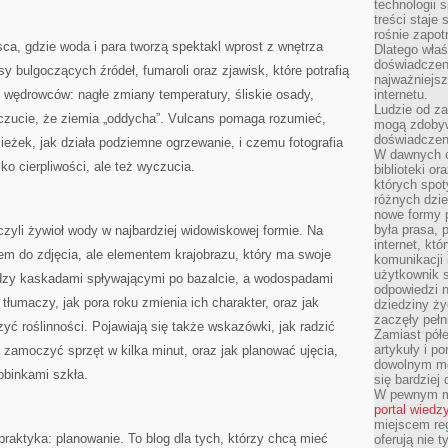
technologii 
treści staje
rośnie zapot
sca, gdzie woda i para tworzą spektakl wprost z wnętrza
Dlatego właś
doświadczeni
sy bulgoczących źródeł, fumaroli oraz zjawisk, które potrafią
najważniejs
ędrowców: nagłe zmiany temperatury, śliskie osady,
internetu.
Ludzie od za
czucie, że ziemia „oddycha”. Vulcans pomaga rozumieć,
mogą zdobyw
doświadczeni
ieżek, jak działa podziemne ogrzewanie, i czemu fotografia
W dawnych cz
o cierpliwości, ale też wyczucia.
biblioteki or
których spot
różnych dzie
nowe formy p
była prasa, p
czyli żywioł wody w najbardziej widowiskowej formie. Na
internet, kt
łem do zdjęcia, ale elementem krajobrazu, który ma swoje
komunikacji
użytkownik s
ędzy kaskadami spływającymi po bazalcie, a wodospadami
odpowiedzi n
łumaczy, jak pora roku zmienia ich charakter, oraz jak
dziedziny ży
zaczęły pełn
zyć roślinności. Pojawiają się także wskazówki, jak radzić
Zamiast pół
artykuły i p
ą zamoczyć sprzęt w kilka minut, oraz jak planować ujęcia,
dowolnym mo
robinkami szkła.
się bardziej
W pewnym mo
portal wiedz
miejscem reg
aktyka: planowanie. To blog dla tych, którzy chcą mieć
oferują nie t