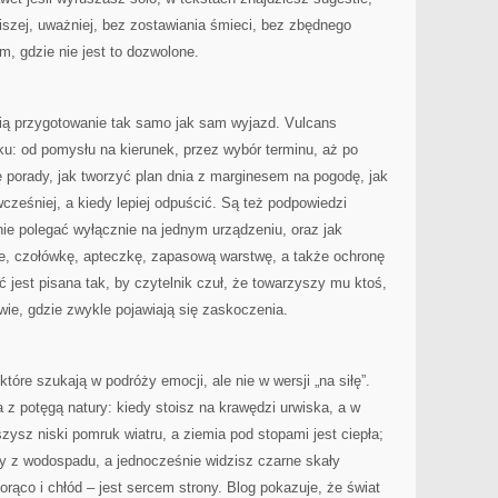
szej, uważniej, bez zostawiania śmieci, bez zbędnego
m, gdzie nie jest to dozwolone.
lubią przygotowanie tak samo jak sam wyjazd. Vulcans
u: od pomysłu na kierunek, przez wybór terminu, aż po
ę porady, jak tworzyć plan dnia z marginesem na pogodę, jak
wcześniej, a kiedy lepiej odpuścić. Są też podpowiedzi
ie polegać wyłącznie na jednym urządzeniu, oraz jak
e, czołówkę, apteczkę, zapasową warstwę, a także ochronę
 jest pisana tak, by czytelnik czuł, że towarzyszy mu ktoś,
wie, gdzie zwykle pojawiają się zaskoczenia.
tóre szukają w podróży emocji, ale nie w wersji „na siłę”.
z potęgą natury: kiedy stoisz na krawędzi urwiska, a w
yszysz niski pomruk wiatru, a ziemia pod stopami jest ciepła;
ły z wodospadu, a jednocześnie widzisz czarne skały
orąco i chłód – jest sercem strony. Blog pokazuje, że świat