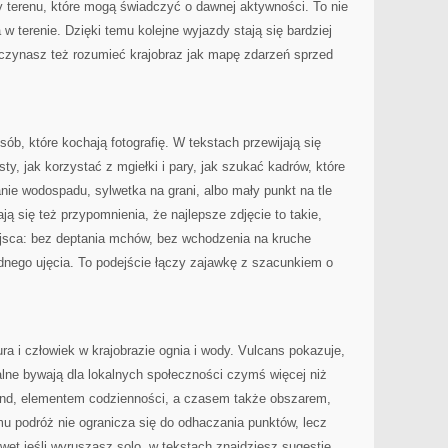
y terenu, które mogą świadczyć o dawnej aktywności. To nie
 w terenie. Dzięki temu kolejne wyjazdy stają się bardziej
aczynasz też rozumieć krajobraz jak mapę zdarzeń sprzed
sób, które kochają fotografię. W tekstach przewijają się
ty, jak korzystać z mgiełki i pary, jak szukać kadrów, które
anie wodospadu, sylwetka na grani, albo mały punkt na tle
ą się też przypomnienia, że najlepsze zdjęcie to takie,
ejsca: bez deptania mchów, bez wchodzenia na kruche
dnego ujęcia. To podejście łączy zajawkę z szacunkiem o
 i człowiek w krajobrazie ognia i wody. Vulcans pokazuje,
lne bywają dla lokalnych społeczności czymś więcej niż
egend, elementem codzienności, a czasem także obszarem,
u podróż nie ogranicza się do odhaczania punktów, lecz
awet jeśli wyruszasz solo, w tekstach znajdziesz sugestie,