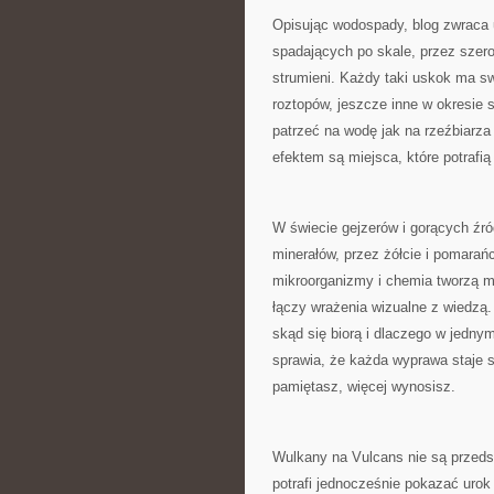
Opisując wodospady, blog zwraca 
spadających po skale, przez szero
strumieni. Każdy taki uskok ma s
roztopów, jeszcze inne w okresie 
patrzeć na wodę jak na rzeźbiarza 
efektem są miejsca, które potrafią
W świecie gejzerów i gorących źróde
minerałów, przez żółcie i pomarańc
mikroorganizmy i chemia tworzą ma
łączy wrażenia wizualne z wiedzą. 
skąd się biorą i dlaczego w jedny
sprawia, że każda wyprawa staje s
pamiętasz, więcej wynosisz.
Wulkany na Vulcans nie są przedst
potrafi jednocześnie pokazać urok 