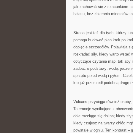
jak zachować się z szacunkiem: ci
hałasu, bez zbierania minerałów ta
Strona jest też dla tych, którzy 
pomaga budować plan krok po krok
dopięcie szczegółów. Pojawiają si
rozkładać siły, kiedy warto wstać 
dotyczące czytania map, tak aby n
zadbać o podstawy: wodę, jedzeni
sprzętu przed wodą i pyłem. Całość
kto już przeszedł podobną drogę i 
Vulcans przyciąga również osoby, k
To emocje wynikające z obcowania 
dole rozciąga się dolina; kiedy sł
kiedy czujesz na twarzy chłód mg
powstałe w ogniu. Ten kontrast – g