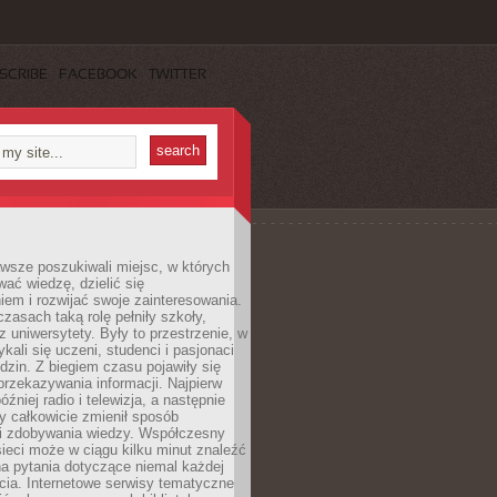
SCRIBE
FACEBOOK
TWITTER
wsze poszukiwali miejsc, w których
ać wiedzę, dzielić się
em i rozwijać swoje zainteresowania.
asach taką rolę pełniły szkoły,
az uniwersytety. Były to przestrzenie, w
ykali się uczeni, studenci i pasjonaci
dzin. Z biegiem czasu pojawiły się
rzekazywania informacji. Najpierw
óźniej radio i telewizja, a następnie
óry całkowicie zmienił sposób
 i zdobywania wiedzy. Współczesny
ieci może w ciągu kilku minut znaleźć
a pytania dotyczące niemal każdej
cia. Internetowe serwisy tematyczne