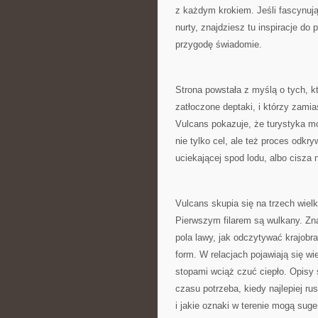
z każdym krokiem. Jeśli fascynują
nurty, znajdziesz tu inspiracje do
przygodę świadomie.
Strona powstała z myślą o tych, k
zatłoczone deptaki, i którzy zami
Vulcans pokazuje, że turystyka m
nie tylko cel, ale też proces odkr
uciekającej spod lodu, albo cisza 
Vulcans skupia się na trzech wielk
Pierwszym filarem są wulkany. Znaj
pola lawy, jak odczytywać krajobra
form. W relacjach pojawiają się w
stopami wciąż czuć ciepło. Opisy 
czasu potrzeba, kiedy najlepiej r
i jakie oznaki w terenie mogą sug