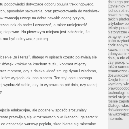
dalszego po
ę tu podpowiedzi dotyczące doboru obuwia trekkingowego,
Czytelnicy 
jednocześnie
nych, sposobów pakowania, oraz przygotowania do wędrówek
nawet nie my
tów zwracają uwagę na dobre nawyki: ocenę ryzyka,
takich platf
artykułów p
szacunek do barier i oznaczeń, a także umiejętność
teksty porad
ię niepewne. Na pierwszym miejscu jest założenie, że
historyczne c
osiągnęli su
ek ma być odkrywcą z pokorą.
osób czytani
codziennym r
kawie, inni 
zdobywanie w
zenie „tu i teraz”, dlatego w opisach często pojawiają się
dnia, a nie
czy pracę. 
w: dźwięk kroków na kruchym żużlu, kontrast między
także samodz
, oraz moment, gdy z daleka widać smugę dymu i wiadomo,
tematyczne d
doświadczeni
 które wygląda jak inna planeta. Ten styl opisu pomaga
Dzięki temu i
wymiany wied
iej wyobrazić sobie, czy to wyprawa na pół dnia, czy raczej
prawdopodob
y.
technologii 
treści staje
rośnie zapot
Dlatego właś
doświadczeni
dejście edukacyjne, ale podane w sposób zrozumiały.
najważniejs
zęsto przewijają się w rozmowach o wulkanach i gejzerach:
internetu.
, co oznaczają warstwy popiołu, skąd bierze się mineralne