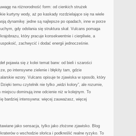
uwagę na różnorodność form: od cienkich strużek
kie kurtyny wody, aż po kaskady rozdzielające się na wiele
woją dynamikę: jedne są najlepsze po opadach, inne w porze
suchym, gdy odsłania się struktura skał. Vulcans pomaga
krajobrazu, który pracuje konsekwentnie i cierpliwie, a
 uspokoić, zachwycić i dodać energii jednocześnie.
ł pojawia się z kolei temat barw: od bieli i szarości
ze, po intensywne zielenie i błękity tam, gdzie
larskie wzory. Vulcans opisuje te zjawiska w sposób, który
Dzięki temu czytelnik nie tylko „widzi kolory”, ale rozumie,
m miejscu dominują inne odcienie niż w kolejnym. To
ię bardziej intensywna: więcej zauważasz, więcej
awiane jako sensacja, tylko jako złożone zjawisko. Blog
kraterów o wschodzie słońca i podkreślić realne ryzyko. To