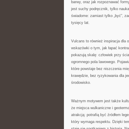
barwy, oraz jak rozpoznawać form
jest suchy podręcznik, tylko nauka
świadome: zamiast tylko „być”, z
tysięcy lat.
Vulcans to również inspiracja dla o
wskazówki o tym, jak łapać kontras
pokazują skalę: człowiek przy ści
ogromnego pola lawowego. Pojawiaj
które powstaje bez niszczenia mi
krawędzie, bez ryzykowania dla je
środowisko.
Ważnym motywem jest także kultura
że miejsca wulkaniczne i geoterma
atrakcją: potrafią być źródłem l
który wymaga respektu. Dzięki tem
staje się spotkaniem z historią. N