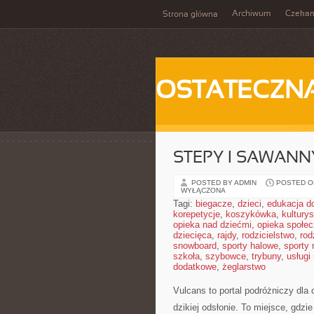
Archiwum
Czeka
Strona główna
OSTATECZN
STEPY I SAWANN
POSTED BY ADMIN
POSTED ON
WYŁĄCZONA
Tagi:
biegacze
,
dzieci
,
edukacja 
korepetycje
,
koszykówka
,
kultury
opieka nad dziećmi
,
opieka społe
dziecięca
,
rajdy
,
rodzicielstwo
,
rod
snowboard
,
sporty halowe
,
sporty
szkoła
,
szybowce
,
trybuny
,
usługi
dodatkowe
,
żeglarstwo
Vulcans to portal podróżniczy dla 
dzikiej odsłonie. To miejsce, gdzie