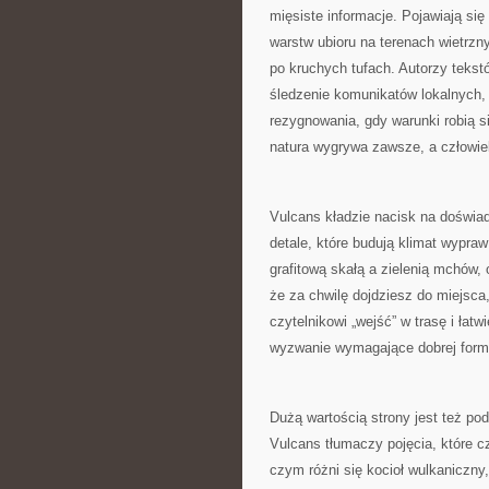
mięsiste informacje. Pojawiają si
warstw ubioru na terenach wietrz
po kruchych tufach. Autorzy teks
śledzenie komunikatów lokalnych, 
rezygnowania, gdy warunki robią s
natura wygrywa zawsze, a człowi
Vulcans kładzie nacisk na doświadc
detale, które budują klimat wypra
grafitową skałą a zielenią mchów
że za chwilę dojdziesz do miejsca,
czytelnikowi „wejść” w trasę i łatw
wyzwanie wymagające dobrej form
Dużą wartością strony jest też po
Vulcans tłumaczy pojęcia, które c
czym różni się kocioł wulkaniczny