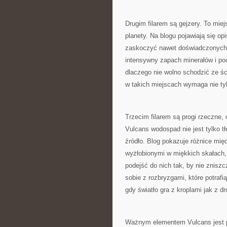
Drugim filarem są gejzery. To miej
planety. Na blogu pojawiają się opi
zaskoczyć nawet doświadczonych w
intensywny zapach minerałów i po
dlaczego nie wolno schodzić ze śc
w takich miejscach wymaga nie tylk
Trzecim filarem są progi rzeczne, 
Vulcans wodospad nie jest tylko t
źródło. Blog pokazuje różnice mi
wyżłobionymi w miękkich skałach, t
podejść do nich tak, by nie zniszc
sobie z rozbryzgami, które potrafi
gdy światło gra z kroplami jak z d
Ważnym elementem Vulcans jest pr