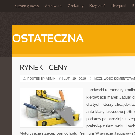
Archiwum
Czekamy
Krzysztof
Liverpool
R
Strona główna
OSTATECZNA
RYNEK I CENY
POSTED BY ADMIN
LUT - 19 - 2026
MOŻLIWOŚĆ KOMENTOWA
Landworld to magazyn onli
kierowcach marek Jaguar o
dla tych, którzy chcą dokła
auta klasy luksusowej. Stro
podstaw po bardziej szczeg
praktykę z tłem rynku i tec
Motoryzacja i Zakup Samochodu Premium W świecie Jaguarów i S