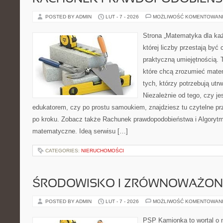
POSTED BY ADMIN
LUT - 7 - 2026
MOŻLIWOŚĆ KOMENTOWAN
Strona „Matematyka dla każ
której liczby przestają być 
praktyczną umiejętnością.
które chcą zrozumieć mate
tych, którzy potrzebują utr
Niezależnie od tego, czy j
edukatorem, czy po prostu samoukiem, znajdziesz tu czytelne pr
po kroku. Zobacz także Rachunek prawdopodobieństwa i Algorytm
matematyczne. Ideą serwisu […]
CATEGORIES:
NIERUCHOMOŚCI
ŚRODOWISKO I ZRÓWNOWAŻON
POSTED BY ADMIN
LUT - 7 - 2026
MOŻLIWOŚĆ KOMENTOWAN
PSP Kamionka to wortal o 