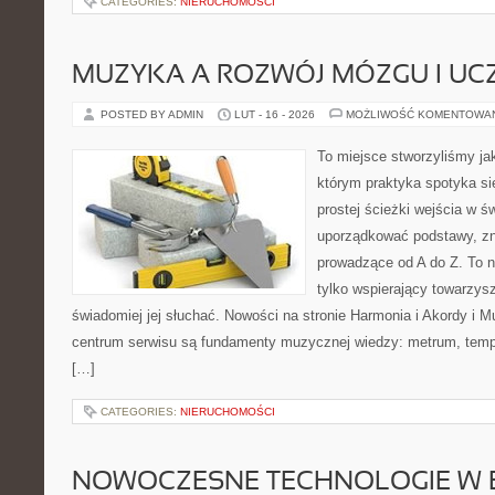
CATEGORIES:
NIERUCHOMOŚCI
MUZYKA A ROZWÓJ MÓZGU I UCZ
POSTED BY ADMIN
LUT - 16 - 2026
MOŻLIWOŚĆ KOMENTOWA
To miejsce stworzyliśmy ja
którym praktyka spotyka si
prostej ścieżki wejścia w 
uporządkować podstawy, zn
prowadzące od A do Z. To n
tylko wspierający towarzysz
świadomiej jej słuchać. Nowości na stronie Harmonia i Akordy i
centrum serwisu są fundamenty muzycznej wiedzy: metrum, temp
[…]
CATEGORIES:
NIERUCHOMOŚCI
NOWOCZESNE TECHNOLOGIE W 