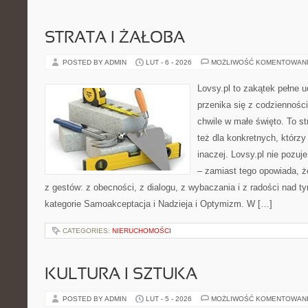
STRATA I ŻAŁOBA
POSTED BY ADMIN
LUT - 6 - 2026
MOŻLIWOŚĆ KOMENTOWAN
Lovsy.pl to zakątek pełne 
przenika się z codzienności
chwile w małe święto. To s
też dla konkretnych, którz
inaczej. Lovsy.pl nie pozu
– zamiast tego opowiada, że
z gestów: z obecności, z dialogu, z wybaczania i z radości nad t
kategorie Samoakceptacja i Nadzieja i Optymizm. W […]
CATEGORIES:
NIERUCHOMOŚCI
KULTURA I SZTUKA
POSTED BY ADMIN
LUT - 5 - 2026
MOŻLIWOŚĆ KOMENTOWAN