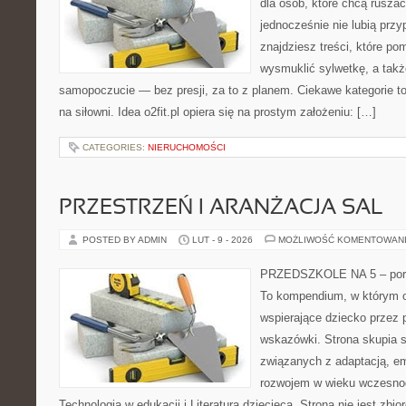
dla osób, które chcą ruszać
jednocześnie nie lubią prz
znajdziesz treści, które p
wysmuklić sylwetkę, a takż
samopoczucie — bez presji, za to z planem. Ciekawe kategorie to 
na siłowni. Idea o2fit.pl opiera się na prostym założeniu: […]
CATEGORIES:
NIERUCHOMOŚCI
PRZESTRZEŃ I ARANŻACJA SAL
POSTED BY ADMIN
LUT - 9 - 2026
MOŻLIWOŚĆ KOMENTOWAN
PRZEDSZKOLE NA 5 – port
To kompendium, w którym o
wspierające dziecko przez 
wskazówki. Strona skupia s
związanych z adaptacją, em
rozwojem w wieku wczesno
Technologia w edukacji i Literatura dziecięca. Strona nie jest zbior