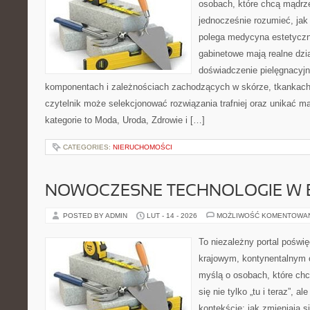
osobach, które chcą mądrze
jednocześnie rozumieć, jak
polega medycyna estetyczna
gabinetowe mają realne dzia
doświadczenie pielęgnacyjn
komponentach i zależnościach zachodzących w skórze, tkankach 
czytelnik może selekcjonować rozwiązania trafniej oraz unikać m
kategorie to Moda, Uroda, Zdrowie i […]
CATEGORIES:
NIERUCHOMOŚCI
NOWOCZESNE TECHNOLOGIE W 
POSTED BY ADMIN
LUT - 14 - 2026
MOŻLIWOŚĆ KOMENTOWA
To niezależny portal poświę
krajowym, kontynentalnym 
myślą o osobach, które chc
się nie tylko „tu i teraz”, 
kontekście: jak zmieniają s