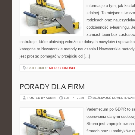
informacje o tym, jak kszta
zdalnej. To miejsce stworz
rodzicach oraz nauczyciela
codzienność e-learningu. Je
zamiast teorii bez zastosow
instrukcje, które ułatwiają wdrożenie dobrych nawyków i sprawdz
kategorie to Nowatorskie metody nauczania i Nowatorskie metody
jest prosta: pomagać w przejściu od […]
CATEGORIES:
NIERUCHOMOŚCI
PORADY DLA FIRM
POSTED BY ADMIN
LUT - 7 - 2026
MOŻLIWOŚĆ KOMENTOWAN
Vademecum po GDPR to ser
operowania danymi osobow
Strona jest zaprojektowana
firmach oraz u praktyków za