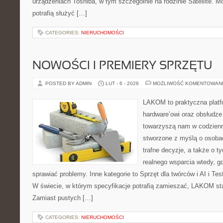
urządzeniach Toshiba, w tym szczególnie na rodzinie Satellite. 
potrafią służyć […]
CATEGORIES:
NIERUCHOMOŚCI
NOWOŚCI I PREMIERY SPRZĘTU
POSTED BY ADMIN
LUT - 6 - 2026
MOŻLIWOŚĆ KOMENTOWAN
LAKOM to praktyczna plat
hardware’owi oraz obsłudze
towarzyszą nam w codzienn
stworzone z myślą o osoba
trafne decyzje, a także o ty
realnego wsparcia wtedy, 
sprawiać problemy. Inne kategorie to Sprzęt dla twórców i AI i Te
W świecie, w którym specyfikacje potrafią zamieszać, LAKOM sta
Zamiast pustych […]
CATEGORIES:
NIERUCHOMOŚCI