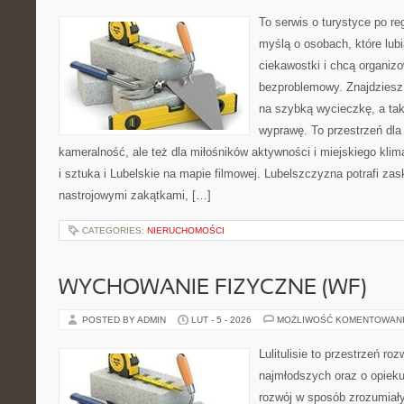
To serwis o turystyce po re
myślą o osobach, które lub
ciekawostki i chcą organi
bezproblemowy. Znajdziesz t
na szybką wycieczkę, a ta
wyprawę. To przestrzeń dla 
kameralność, ale też dla miłośników aktywności i miejskiego klim
i sztuka i Lubelskie na mapie filmowej. Lubelszczyzna potrafi zas
nastrojowymi zakątkami, […]
CATEGORIES:
NIERUCHOMOŚCI
WYCHOWANIE FIZYCZNE (WF)
POSTED BY ADMIN
LUT - 5 - 2026
MOŻLIWOŚĆ KOMENTOWAN
Lulitulisie to przestrzeń r
najmłodszych oraz o opieku
rozwój w sposób zrozumiały