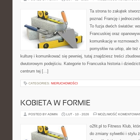
Ta strona to zakątek stworz
poznać Francję i jednocześn
To fuzja dwóch światów: wo
Francuskiej oraz opanowywa
komunikację w rozmowach z
pomysłów na urlop, ale też
kulturę i komunikować się pewniej, tutaj znajdziesz treści zbudo
dwutorowym podejściu. Kategorie to Francuska historia i dziedzic
centrum tej […]
CATEGORIES:
NIERUCHOMOŚCI
KOBIETA W FORMIE
POSTED BY ADMIN
LUT - 10 - 2026
MOŻLIWOŚĆ KOMENTOWA
o2fit.pl to Fitness Klub, kt
do zmiany sylwetki i stylu 