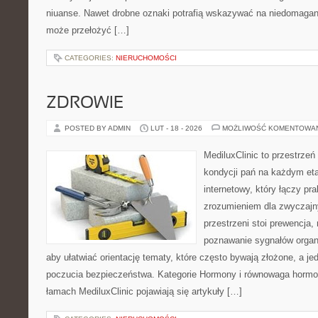
niuanse. Nawet drobne oznaki potrafią wskazywać na niedomagan
może przełożyć […]
CATEGORIES:
NIERUCHOMOŚCI
ZDROWIE
POSTED BY ADMIN
LUT - 18 - 2026
MOŻLIWOŚĆ KOMENTOWA
MediluxClinic to przestrzeń
kondycji pań na każdym etap
internetowy, który łączy pr
zrozumieniem dla zwyczajn
przestrzeni stoi prewencja,
poznawanie sygnałów organ
aby ułatwiać orientację tematy, które często bywają złożone, a j
poczucia bezpieczeństwa. Kategorie Hormony i równowaga hormona
łamach MediluxClinic pojawiają się artykuły […]