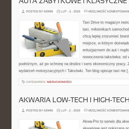
AUTA ZABYTKOWE I KLASYCZNE
POSTED BY ADMIN
LUT - 3 - 2026
MOŻLIWOŚĆ KOMENTOWAN
Taxi Drive to magazyn twor
taxi, miłośnikach samochod
chcą lepiej zrozumieć branż
miejsce, w którym doświadc
entuzjazmem do aut i mądrą
nowoczesna taksówka: od wy
podróżnym, aż po ochronę na drodze i sens ekonomiczny pracy. 
wydarzeń motoryzacyjnych i Taksówki. Ten blog opisuje taxi nie 
CATEGORIES:
NIERUCHOMOŚCI
AKWARIA LOW-TECH I HIGH-TEC
POSTED BY ADMIN
LUT - 2 - 2026
MOŻLIWOŚĆ KOMENTOWAN
Akwa-Pro to serwis dla ak
akwariowe jest pokazana od