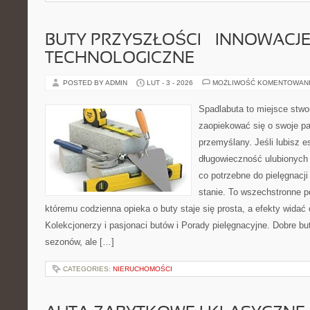
BUTY PRZYSZŁOŚCI – INNOWACJ
TECHNOLOGICZNE
POSTED BY ADMIN
LUT - 3 - 2026
MOŻLIWOŚĆ KOMENTOWAN
Spadlabuta to miejsce stwo
zaopiekować się o swoje pa
przemyślany. Jeśli lubisz e
długowieczność ulubionych 
co potrzebne do pielęgnacj
stanie. To wszechstronne p
któremu codzienna opieka o buty staje się prosta, a efekty widać 
Kolekcjonerzy i pasjonaci butów i Porady pielęgnacyjne. Dobre but
sezonów, ale […]
CATEGORIES:
NIERUCHOMOŚCI