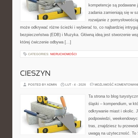
kompetencje są podawane j
zadania zamieniają się w sa
rozwijanie z pomysłowością
może odkrywać różne ścieżki i wybierać to, co najbardziej intryg
bezpieczeństwa (EDB) i Muzyka. Główną ideą jest stworzenie wspi
której ćwiczenie odbywa […]
CATEGORIES:
NIERUCHOMOŚCI
CIESZYN
POSTED BY ADMIN
LUT - 4 - 2026
MOŻLIWOŚĆ KOMENTOWAN
Ta strona to blog turystycz
śląski – kompendium, w któ
odkrywanie miast i okolic. 
podpowiedzi, weekendowyc
tras, znajdziesz tu przewodn
uwagą na użyteczność. To Ś