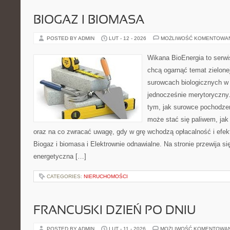
BIOGAZ I BIOMASA
POSTED BY ADMIN
LUT - 12 - 2026
MOŻLIWOŚĆ KOMENTOWA
Wikana BioEnergia to serwi
chcą ogarnąć temat zielonej
surowcach biologicznych w 
jednocześnie merytoryczny.
tym, jak surowce pochodzen
może stać się paliwem, jak
oraz na co zwracać uwagę, gdy w grę wchodzą opłacalność i efek
Biogaz i biomasa i Elektrownie odnawialne. Na stronie przewija si
energetyczna […]
CATEGORIES:
NIERUCHOMOŚCI
FRANCUSKI DZIEŃ PO DNIU
POSTED BY ADMIN
LUT - 11 - 2026
MOŻLIWOŚĆ KOMENTOWA