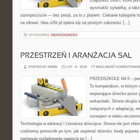
znajdziesz treści, które p
wysmuklić sylwetkę, a takż
samopoczucie — bez presji, za to z planem. Ciekawe kategorie to 
na siłowni. Idea o2fit.pl opiera się na prostym założeniu: […]
CATEGORIES:
NIERUCHOMOŚCI
PRZESTRZEŃ I ARANŻACJA SAL
POSTED BY ADMIN
LUT - 9 - 2026
MOŻLIWOŚĆ KOMENTOWAN
PRZEDSZKOLE NA 5 – port
To kompendium, w którym o
wspierające dziecko przez 
wskazówki. Strona skupia s
związanych z adaptacją, em
rozwojem w wieku wczesno
Technologia w edukacji i Literatura dziecięca. Strona nie jest zbior
codzienny pomocnik po tym, jak wspierać dziecko, kiedy pojawia
następuje rozładowanie napięcia po […]