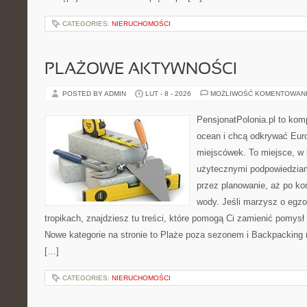
CATEGORIES:
NIERUCHOMOŚCI
PLAŻOWE AKTYWNOŚCI
POSTED BY ADMIN
LUT - 8 - 2026
MOŻLIWOŚĆ KOMENTOWAN
PensjonatPolonia.pl to kom
ocean i chcą odkrywać Eur
miejscówek. To miejsce, w 
użytecznymi podpowiedziam
przez planowanie, aż po ko
wody. Jeśli marzysz o egzo
tropikach, znajdziesz tu treści, które pomogą Ci zamienić pomy
Nowe kategorie na stronie to Plaże poza sezonem i Backpacking
[…]
CATEGORIES:
NIERUCHOMOŚCI