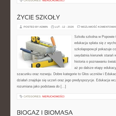
CATEGORIES:
NIERUCHOMOŚCI
ŻYCIE SZKOŁY
POSTED BY ADMIN
LUT - 12 - 2026
MOŻLIWOŚĆ KOMENTOWA
Szkoła szkolna w Popowie 
edukacja splata się z wych
szkolapopow.pl pokazuje c
uwydatnia kierunek starań 
historia o poznawaniu świat
aż po dalsze etapy edukac
szacunku oraz rozwoju. Dobre kategorie to Głos uczniów i Eduka
działań znajduje się uczeń oraz jego predyspozycje. Edukacja wc
rozumiana jako podstawa do […]
CATEGORIES:
NIERUCHOMOŚCI
BIOGAZ I BIOMASA