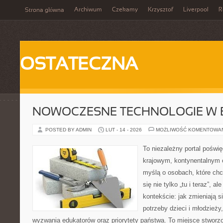
Archiwum
Czekamy
Krzysztof
Liverpool
R
Strona główna
OSTATECZNA
NOWOCZESNE TECHNOLOGIE W 
POSTED BY ADMIN
LUT - 14 - 2026
MOŻLIWOŚĆ KOMENTOWA
To niezależny portal poświę
krajowym, kontynentalnym 
myślą o osobach, które chc
się nie tylko „tu i teraz”, 
kontekście: jak zmieniają s
potrzeby dzieci i młodzieży
wyzwania edukatorów oraz priorytety państwa. To miejsce stworzo