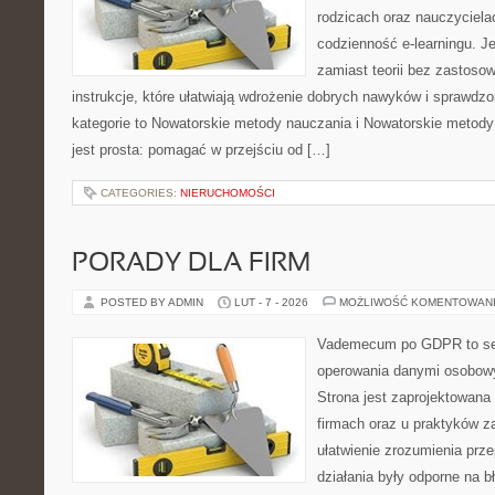
rodzicach oraz nauczyciela
codzienność e-learningu. Je
zamiast teorii bez zastosow
instrukcje, które ułatwiają wdrożenie dobrych nawyków i sprawdz
kategorie to Nowatorskie metody nauczania i Nowatorskie metody
jest prosta: pomagać w przejściu od […]
CATEGORIES:
NIERUCHOMOŚCI
PORADY DLA FIRM
POSTED BY ADMIN
LUT - 7 - 2026
MOŻLIWOŚĆ KOMENTOWAN
Vademecum po GDPR to ser
operowania danymi osobow
Strona jest zaprojektowana
firmach oraz u praktyków za
ułatwienie zrozumienia prz
działania były odporne na b