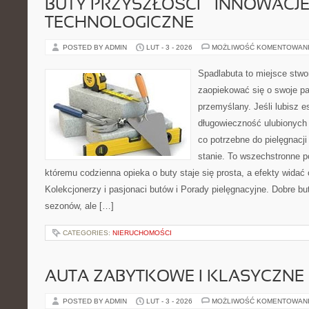
BUTY PRZYSZŁOŚCI – INNOWACJ
TECHNOLOGICZNE
POSTED BY ADMIN
LUT - 3 - 2026
MOŻLIWOŚĆ KOMENTOWAN
Spadlabuta to miejsce stwo
zaopiekować się o swoje pa
przemyślany. Jeśli lubisz e
długowieczność ulubionych 
co potrzebne do pielęgnacj
stanie. To wszechstronne p
któremu codzienna opieka o buty staje się prosta, a efekty widać 
Kolekcjonerzy i pasjonaci butów i Porady pielęgnacyjne. Dobre but
sezonów, ale […]
CATEGORIES:
NIERUCHOMOŚCI
AUTA ZABYTKOWE I KLASYCZNE
POSTED BY ADMIN
LUT - 3 - 2026
MOŻLIWOŚĆ KOMENTOWAN