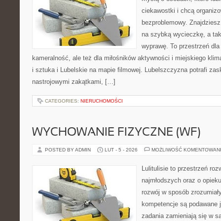
ciekawostki i chcą organi
bezproblemowy. Znajdziesz t
na szybką wycieczkę, a ta
wyprawę. To przestrzeń dla 
kameralność, ale też dla miłośników aktywności i miejskiego klim
i sztuka i Lubelskie na mapie filmowej. Lubelszczyzna potrafi zas
nastrojowymi zakątkami, […]
CATEGORIES:
NIERUCHOMOŚCI
WYCHOWANIE FIZYCZNE (WF)
POSTED BY ADMIN
LUT - 5 - 2026
MOŻLIWOŚĆ KOMENTOWAN
Lulitulisie to przestrzeń r
najmłodszych oraz o opieku
rozwój w sposób zrozumiały
kompetencje są podawane j
zadania zamieniają się w sa