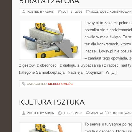
STRATA I ŻAŁOBA
POSTED BY ADMIN
LUT - 6 - 2026
MOŻLIWOŚĆ KOMENTOWAN
Lovsy.pl to zakątek pełne 
przenika się z codzienności
chwile w małe święto. To s
też dla konkretnych, którz
inaczej. Lovsy.pl nie pozu
– zamiast tego opowiada, że
z gestów: z obecności, z dialogu, z wybaczania i z radości nad t
kategorie Samoakceptacja i Nadzieja i Optymizm. W […]
CATEGORIES:
NIERUCHOMOŚCI
KULTURA I SZTUKA
POSTED BY ADMIN
LUT - 5 - 2026
MOŻLIWOŚĆ KOMENTOWAN
To serwis o turystyce po re
myślą o osobach, które lub