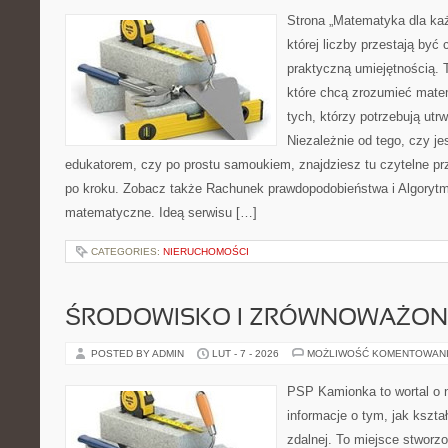
Strona „Matematyka dla każ
której liczby przestają być 
praktyczną umiejętnością.
które chcą zrozumieć mate
tych, którzy potrzebują utr
Niezależnie od tego, czy j
edukatorem, czy po prostu samoukiem, znajdziesz tu czytelne pr
po kroku. Zobacz także Rachunek prawdopodobieństwa i Algorytm
matematyczne. Ideą serwisu […]
CATEGORIES:
NIERUCHOMOŚCI
ŚRODOWISKO I ZRÓWNOWAŻON
POSTED BY ADMIN
LUT - 7 - 2026
MOŻLIWOŚĆ KOMENTOWAN
PSP Kamionka to wortal o 
informacje o tym, jak kszta
zdalnej. To miejsce stworz