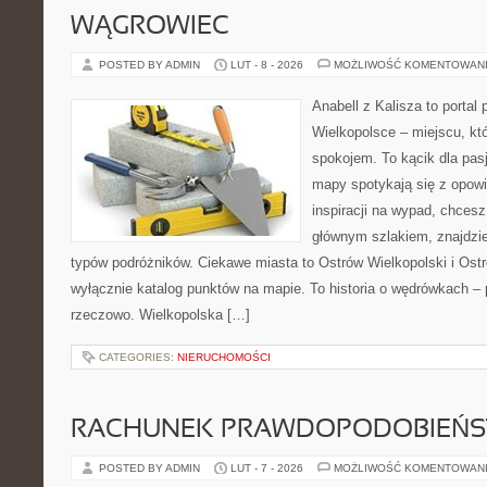
WĄGROWIEC
POSTED BY ADMIN
LUT - 8 - 2026
MOŻLIWOŚĆ KOMENTOWAN
Anabell z Kalisza to portal
Wielkopolsce – miejscu, któ
spokojem. To kącik dla pas
mapy spotykają się z opowi
inspiracji na wypad, chcesz
głównym szlakiem, znajdzie
typów podróżników. Ciekawe miasta to Ostrów Wielkopolski i Ostró
wyłącznie katalog punktów na mapie. To historia o wędrówkach – 
rzeczowo. Wielkopolska […]
CATEGORIES:
NIERUCHOMOŚCI
RACHUNEK PRAWDOPODOBIEŃ
POSTED BY ADMIN
LUT - 7 - 2026
MOŻLIWOŚĆ KOMENTOWAN