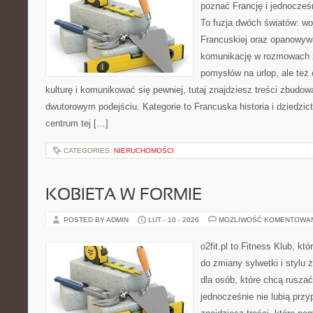
poznać Francję i jednocześn
To fuzja dwóch światów: wo
Francuskiej oraz opanowywa
komunikację w rozmowach z
pomysłów na urlop, ale też
kulturę i komunikować się pewniej, tutaj znajdziesz treści zbudo
dwutorowym podejściu. Kategorie to Francuska historia i dziedzic
centrum tej […]
CATEGORIES:
NIERUCHOMOŚCI
KOBIETA W FORMIE
POSTED BY ADMIN
LUT - 10 - 2026
MOŻLIWOŚĆ KOMENTOWA
o2fit.pl to Fitness Klub, kt
do zmiany sylwetki i stylu 
dla osób, które chcą ruszać
jednocześnie nie lubią prz