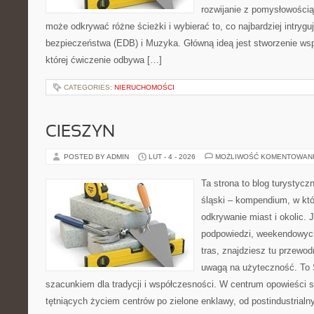
rozwijanie z pomysłowością
może odkrywać różne ścieżki i wybierać to, co najbardziej intryg
bezpieczeństwa (EDB) i Muzyka. Główną ideą jest stworzenie wspi
której ćwiczenie odbywa […]
CATEGORIES:
NIERUCHOMOŚCI
CIESZYN
POSTED BY ADMIN
LUT - 4 - 2026
MOŻLIWOŚĆ KOMENTOWAN
Ta strona to blog turystycz
śląski – kompendium, w któ
odkrywanie miast i okolic. 
podpowiedzi, weekendowyc
tras, znajdziesz tu przewodn
uwagą na użyteczność. To Ś
szacunkiem dla tradycji i współczesności. W centrum opowieści s
tętniących życiem centrów po zielone enklawy, od postindustrial