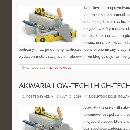
Taxi Drive to magazyn twor
taxi, miłośnikach samochod
chcą lepiej zrozumieć branż
miejsce, w którym doświadc
entuzjazmem do aut i mądrą
nowoczesna taksówka: od wy
podróżnym, aż po ochronę na drodze i sens ekonomiczny pracy. 
wydarzeń motoryzacyjnych i Taksówki. Ten blog opisuje taxi nie 
CATEGORIES:
NIERUCHOMOŚCI
AKWARIA LOW-TECH I HIGH-TEC
POSTED BY ADMIN
LUT - 2 - 2026
MOŻLIWOŚĆ KOMENTOWAN
Akwa-Pro to serwis dla ak
akwariowe jest pokazana od
miejsce dla osób, które ch
bez zbędnego zadęcia, za t