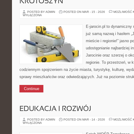
KROTOSZYN
POSTED BY ADMIN
POSTED ON MAR - 15 - 2026
MOŻLIWOŚĆ 
WYŁĄCZONA
E-jarocin.pl to dynamiczny
już samą nazwą i hasłem „J
mieście i regionie!” jasno p
udostępnianie najbardziej i
Jarocinie oraz szerzej o ok
regionie. To przestrzeń, w 
codziennym spojrzeniem na życie miasta, turystykę, kulturę, wyda
sprawy mieszkańców oraz odwiedzających. Już na poziomie strukt
Continue
EDUKACJA I ROZWÓJ
POSTED BY ADMIN
POSTED ON MAR - 14 - 2026
MOŻLIWOŚĆ 
WYŁĄCZONA