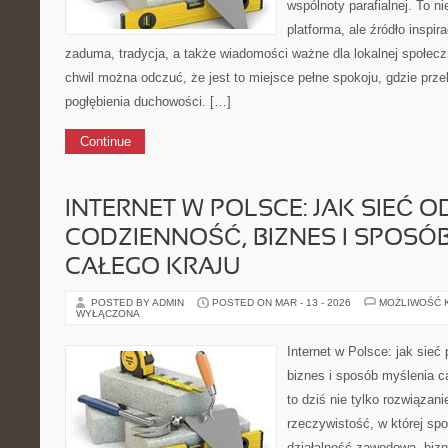
wspólnoty parafialnej. To ni
platforma, ale źródło inspir
zaduma, tradycja, a także wiadomości ważne dla lokalnej społec
chwil można odczuć, że jest to miejsce pełne spokoju, gdzie prz
pogłębienia duchowości. […]
Continue
INTERNET W POLSCE: JAK SIEĆ O
CODZIENNOŚĆ, BIZNES I SPOSÓ
CAŁEGO KRAJU
POSTED BY ADMIN
POSTED ON MAR - 13 - 2026
MOŻLIWOŚĆ 
WYŁĄCZONA
Internet w Polsce: jak sieć
biznes i sposób myślenia ca
to dziś nie tylko rozwiązan
rzeczywistość, w której spo
działalność zawodowa, biz