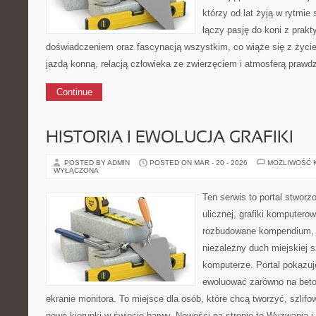
którzy od lat żyją w rytmie 
łączy pasję do koni z prak
doświadczeniem oraz fascynacją wszystkim, co wiąże się z życie
jazdą konną, relacją człowieka ze zwierzęciem i atmosferą prawdz
Continue
HISTORIA I EWOLUCJA GRAFIKI
POSTED BY ADMIN
POSTED ON MAR - 20 - 2026
MOŻLIWOŚĆ 
WYŁĄCZONA
Ten serwis to portal stworz
ulicznej, grafiki komputerowe
rozbudowane kompendium, 
niezależny duch miejskiej s
komputerze. Portal pokazu
ewoluować zarówno na beton
ekranie monitora. To miejsce dla osób, które chcą tworzyć, szlifo
nowe kierunki w świecie barwy. Nowości na stronie to Wyzwania i