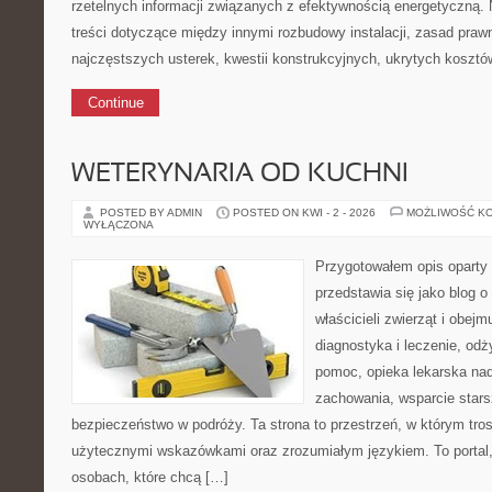
rzetelnych informacji związanych z efektywnością energetyczną. N
treści dotyczące między innymi rozbudowy instalacji, zasad prawn
najczęstszych usterek, kwestii konstrukcyjnych, ukrytych kosztó
Continue
WETERYNARIA OD KUCHNI
POSTED BY ADMIN
POSTED ON KWI - 2 - 2026
MOŻLIWOŚĆ K
WYŁĄCZONA
Przygotowałem opis oparty 
przedstawia się jako blog o
właścicieli zwierząt i obejm
diagnostyka i leczenie, odż
pomoc, opieka lekarska nad
zachowania, wsparcie stars
bezpieczeństwo w podróży. Ta strona to przestrzeń, w którym tros
użytecznymi wskazówkami oraz zrozumiałym językiem. To portal,
osobach, które chcą […]