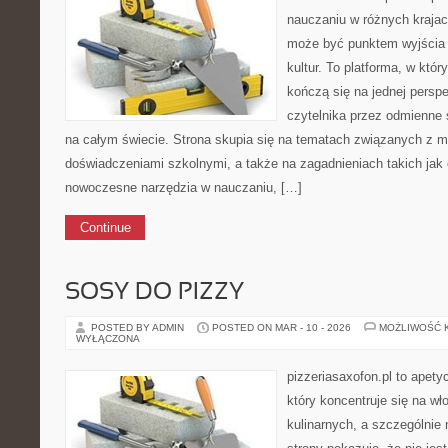
nauczaniu w różnych krajac
może być punktem wyjścia
kultur. To platforma, w któ
kończą się na jednej persp
czytelnika przez odmienne
na całym świecie. Strona skupia się na tematach związanych z 
doświadczeniami szkolnymi, a także na zagadnieniach takich jak e
nowoczesne narzędzia w nauczaniu, […]
Continue
SOSY DO PIZZY
POSTED BY ADMIN
POSTED ON MAR - 10 - 2026
MOŻLIWOŚĆ 
WYŁĄCZONA
pizzeriasaxofon.pl to apety
który koncentruje się na wł
kulinarnych, a szczególnie 