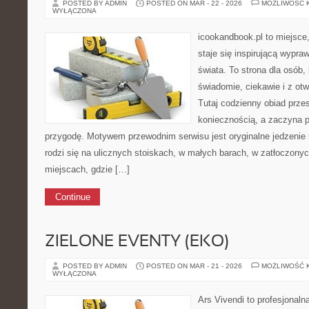
POSTED BY ADMIN
POSTED ON MAR - 22 - 2026
MOŻLIWOŚĆ 
WYŁĄCZONA
icookandbook.pl to miejsce,
staje się inspirującą wypr
świata. To strona dla osób,
świadomie, ciekawie i z ot
Tutaj codzienny obiad prze
koniecznością, a zaczyna 
przygodę. Motywem przewodnim serwisu jest oryginalne jedzenie ul
rodzi się na ulicznych stoiskach, w małych barach, w zatłoczonyc
miejscach, gdzie […]
Continue
ZIELONE EVENTY (EKO)
POSTED BY ADMIN
POSTED ON MAR - 21 - 2026
MOŻLIWOŚĆ 
WYŁĄCZONA
Ars Vivendi to profesjonalna