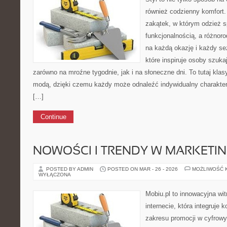
również codzienny komfort.
zakątek, w którym odzież s
funkcjonalnością, a różnor
na każdą okazję i każdy se
które inspiruje osoby szuk
zarówno na mroźne tygodnie, jak i na słoneczne dni. To tutaj kla
modą, dzięki czemu każdy może odnaleźć indywidualny charakter
[…]
Continue
NOWOŚCI I TRENDY W MARKETIN
POSTED BY ADMIN
POSTED ON MAR - 26 - 2026
MOŻLIWOŚĆ 
WYŁĄCZONA
Mobiu.pl to innowacyjna wi
internecie, która integruje 
zakresu promocji w cyfrow