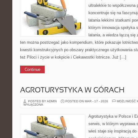
ultralekkie to współczesna p
koncentruje się na fascynu
latania lekkimi statkami po
którym innowacja spotyka 
latania, a wiedza łączą si
ten można postrzegać jako kompendium, które pokazuje lotnictwo
kwestii konstrukcyjnych po obszary praktycznego użytkowania s
też Piloci i życie w kokpicie i Ciekawostki lotnicze. Już […]
Continue
AGROTURYSTYKA W GÓRACH
POSTED BY ADMIN
POSTED ON MAR - 17 - 2026
MOŻLIWOŚĆ 
WYŁĄCZONA
Agroturystyka w Polsce i Eu
serwis, w którym wyprawa s
wieś staje się inspiracją d