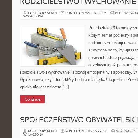
RODZICIELSTWO I WYCHOWANIE
POSTED BY ADMIN
POSTED ON MAR - 6 - 2026
MOŻLIWOŚĆ 
WYŁĄCZONA
Przedszkole76 to praktyczny
którym temat pociechy spot
codziennym funkcjonowani
stworzone po to, by uprasz
sprawach, które pojawiają 
oczekiwania aż po okres p
Rodzicielstwo i wychowanie i Rozwój emocjonalny i społeczny. W
Opiekunowie, czyli duet, który buduje relację każdego dnia. Prze
opieka nie jest zbiorem […]
Continue
SPOŁECZEŃSTWO OBYWATELSKI
POSTED BY ADMIN
POSTED ON LUT - 25 - 2026
MOŻLIWOŚĆ 
WYŁĄCZONA