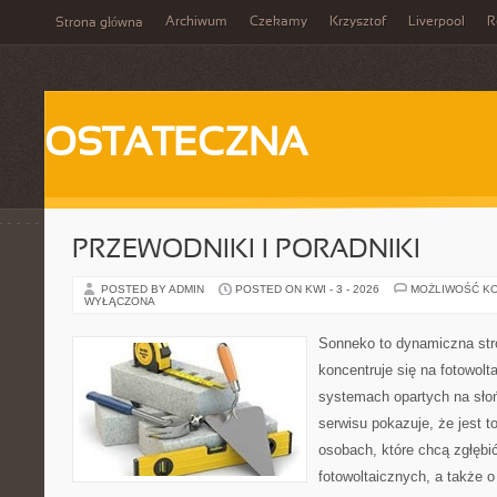
Archiwum
Czekamy
Krzysztof
Liverpool
R
Strona główna
OSTATECZNA
PRZEWODNIKI I PORADNIKI
POSTED BY ADMIN
POSTED ON KWI - 3 - 2026
MOŻLIWOŚĆ K
WYŁĄCZONA
Sonneko to dynamiczna stro
koncentruje się na fotowolt
systemach opartych na sło
serwisu pokazuje, że jest 
osobach, które chcą zgłębić
fotowoltaicznych, a także o