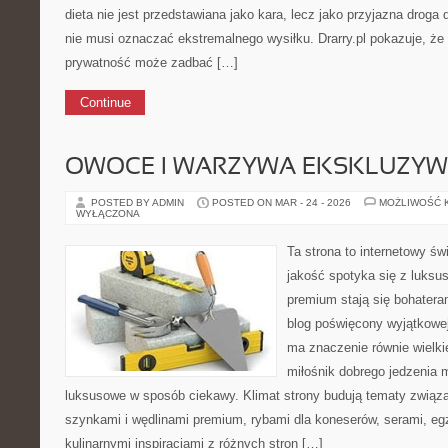
dieta nie jest przedstawiana jako kara, lecz jako przyjazna droga
nie musi oznaczać ekstremalnego wysiłku. Drarry.pl pokazuje, że
prywatność może zadbać […]
Continue
OWOCE I WARZYWA EKSKLUZY
POSTED BY ADMIN
POSTED ON MAR - 24 - 2026
MOŻLIWOŚĆ 
WYŁĄCZONA
Ta strona to internetowy św
jakość spotyka się z luks
premium stają się bohateram
blog poświęcony wyjątkowej
ma znaczenie równie wielkie
miłośnik dobrego jedzenia
luksusowe w sposób ciekawy. Klimat strony budują tematy związa
szynkami i wędlinami premium, rybami dla koneserów, serami, eg
kulinarnymi inspiracjami z różnych stron […]