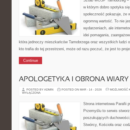
Sztab WOŚP Tarnobrzeg – G
w którym dobro spotyka się 
społeczność pokazuje, że 
ogromną wartość. To nie jes
wydarzeniach, ale internet
idei pomagania, zaangażowa
która jednoczy mieszkańców Tarnobrzega oraz wszystkich ludzi o 
kto trafia do tej przestrzeni, może od razu poczuć, że jest to proj
Continue
APOLOGETYKA I OBRONA WIARY
POSTED BY ADMIN
POSTED ON MAR - 14 - 2026
MOŻLIWOŚĆ 
WYŁĄCZONA
Strona internetowa Parafii 
Przemyślu to serwis stwor
poszukujących duchowości, 
Stwórcy, Kościoła oraz cod