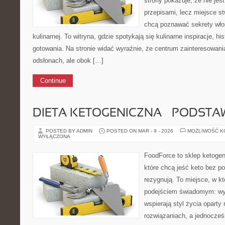
strony pokazuje, że nie jest
przepisami, lecz miejsce st
chcą poznawać sekrety wło
kulinarnej. To witryna, gdzie spotykają się kulinarne inspiracje, hi
gotowania. Na stronie widać wyraźnie, że centrum zainteresowani
odsłonach, ale obok […]
Continue
DIETA KETOGENICZNA – PODSTA
POSTED BY ADMIN
POSTED ON MAR - 9 - 2026
MOŻLIWOŚĆ 
WYŁĄCZONA
FoodForce to sklep ketogen
które chcą jeść keto bez po
rezygnują. To miejsce, w k
podejściem świadomym: wyb
wspierają styl życia opart
rozwiązaniach, a jednocześ