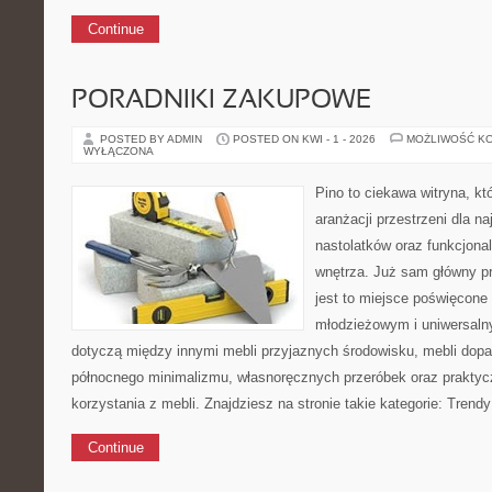
Continue
PORADNIKI ZAKUPOWE
POSTED BY ADMIN
POSTED ON KWI - 1 - 2026
MOŻLIWOŚĆ K
WYŁĄCZONA
Pino to ciekawa witryna, kt
aranżacji przestrzeni dla n
nastolatków oraz funkcjona
wnętrza. Już sam główny p
jest to miejsce poświęcon
młodzieżowym i uniwersaln
dotyczą między innymi mebli przyjaznych środowisku, mebli dopa
północnego minimalizmu, własnoręcznych przeróbek oraz prakty
korzystania z mebli. Znajdziesz na stronie takie kategorie: Trend
Continue