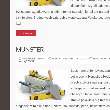
kilkanaście czy kilkadziesią
był czymś wyjątkowym, a dziś internet stał się niemal tak natural
czy telefon. Trudno wyobrazić sobie współczesną Polskę bez str
[…]
Continue
MÜNSTER
POSTED BY ADMIN
POSTED ON MAR - 12 - 2026
MOŻLIWOŚĆ 
WYŁĄCZONA
Edusimare.pl to nowoczesn
poświęcony Republice Feder
w sobie zbiór inspiracji dla
szukających wskazówek na 
chcących lepiej zrozumieć
stronie pojawiają się treści 
eleganckim mieście nad Renem, saksońskiej perle, bawarskim oś