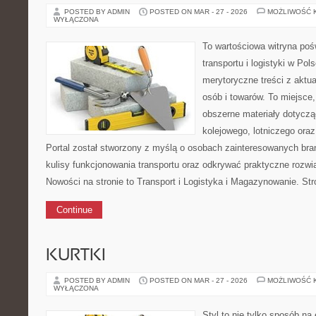
POSTED BY ADMIN
POSTED ON MAR - 27 - 2026
MOŻLIWOŚĆ 
WYŁĄCZONA
To wartościowa witryna po
transportu i logistyki w Pol
merytoryczne treści z aktu
osób i towarów. To miejsce,
obszerne materiały dotyczą
kolejowego, lotniczego oraz
Portal został stworzony z myślą o osobach zainteresowanych bra
kulisy funkcjonowania transportu oraz odkrywać praktyczne rozwią
Nowości na stronie to Transport i Logistyka i Magazynowanie. St
Continue
KURTKI
POSTED BY ADMIN
POSTED ON MAR - 27 - 2026
MOŻLIWOŚĆ 
WYŁĄCZONA
Styl to nie tylko sposób na