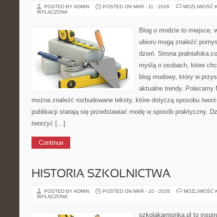
POSTED BY ADMIN
POSTED ON MAR - 11 - 2026
MOŻLIWOŚĆ 
WYŁĄCZONA
Blog o modzie to miejsce, 
ubioru mogą znaleźć pomys
dzień. Strona pralniafoka.c
myślą o osobach, które chcą
blog modowy, który w przy
aktualne trendy. Polecamy M
można znaleźć rozbudowane teksty, które dotyczą sposobu tworzen
publikacji starają się przedstawiać modę w sposób praktyczny. D
tworzyć […]
Continue
HISTORIA SZKOLNICTWA
POSTED BY ADMIN
POSTED ON MAR - 10 - 2026
MOŻLIWOŚĆ 
WYŁĄCZONA
szkolakamionka.pl to inspi