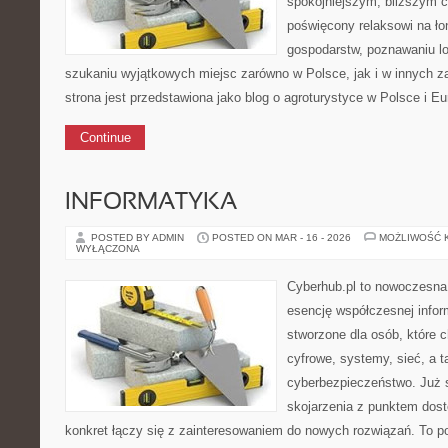
spokojniejszym, bliższym c
poświęcony relaksowi na ło
gospodarstw, poznawaniu lo
szukaniu wyjątkowych miejsc zarówno w Polsce, jak i w innych 
strona jest przedstawiona jako blog o agroturystyce w Polsce i Eur
Continue
INFORMATYKA
POSTED BY ADMIN
POSTED ON MAR - 16 - 2026
MOŻLIWOŚĆ 
WYŁĄCZONA
Cyberhub.pl to nowoczesna 
esencję współczesnej infor
stworzone dla osób, które 
cyfrowe, systemy, sieć, a 
cyberbezpieczeństwo. Już 
skojarzenia z punktem dost
konkret łączy się z zainteresowaniem do nowych rozwiązań. To po